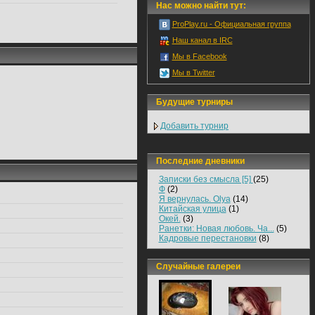
Нас можно найти тут:
ProPlay.ru - Официальная группа
Наш канал в IRC
Мы в Facebook
Мы в Twitter
Будущие турниры
Добавить турнир
Последние дневники
Записки без смысла [5]
(25)
Ф
(2)
Я вернулась. Olya
(14)
Китайская улица
(1)
Окей.
(3)
Ранетки: Новая любовь. Ча...
(5)
Кадровые перестановки
(8)
Случайные галереи