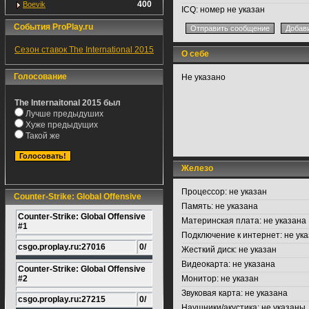
400
Boevik
ICQ:
номер не указан
События ProPlay.ru
Сезон ставок The International 2015
О себе
Голосование
Не указано
The Internaitonal 2015 был
Лучше предыдуших
Хуже предыдущих
Такой же
Железо
Процессор:
не указан
Counter-Strike: Global Offensive
Память:
не указана
Counter-Strike: Global Offensive
Материнская плата:
не указана
#1
Подключение к интернет:
не ука
csgo.proplay.ru:27016
0/
Жесткий диск:
не указан
Видеокарта:
не указана
Counter-Strike: Global Offensive
#2
Монитор:
не указан
Звуковая карта:
не указана
csgo.proplay.ru:27215
0/
Наушники/акустика:
не указаны