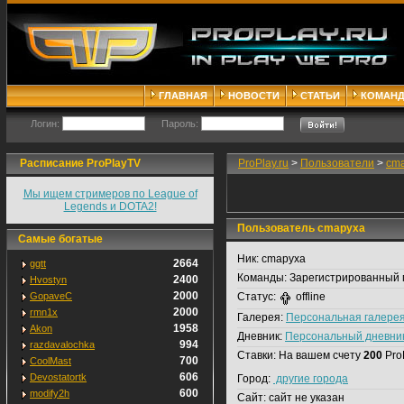
ГЛАВНАЯ
НОВОСТИ
СТАТЬИ
КОМАН
Логин:
Пароль:
Расписание ProPlayTV
ProPlay.ru
>
Пользователи
>
cm
Мы ищем стримеров по League of
Legends и DOTA2!
Пользователь cmapyxa
Самые богатые
Ник:
cmapyxa
2664
ggtt
Команды:
Зарегистрированный 
2400
Hvostyn
2000
GopaveC
Статус:
offline
2000
rmn1x
Галерея:
Персональная галере
1958
Akon
Дневник:
Персональный дневни
994
razdavalochka
Ставки:
На вашем счету
200
Pro
700
CoolMast
606
Devostatortk
Город:
другие города
600
modify2h
Сайт:
сайт не указан