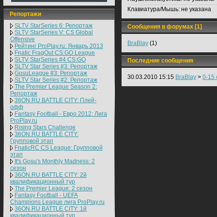
Клавиатура/Мышь:
не указана
Репортажи
SLTV StarSeries 6: Репортаж
Сообщения в форумах [1]
SLTV StarSeries V: CS Global
Offensive
BraBlay
(1)
Рейтинг ProPlay.ru: Январь 2013
Fnatic FragOut CS:GO League
SLTV StarSeries #4 CS:GO
Последние сообщения
SLTV Star Series #3: Репортаж
GosuLeague #3: Репортаж
30.03.2010 15:15
BraBlay
>
0-15 
SLTV Star Series #2: Репортаж
The Premier League Season 2:
Репортаж
36ON.RU BATTLE CITY: Плей-
офф
Fantasy Football - Евро 2012: Лига
ProPlay.ru
Rising Stars Challenge
36ON.RU BATTLE CITY:
Групповой этап
FnaticRC CS League: Групповой
этап
It's Gosu's Monthly Madness: 2
сезон
36ON.RU BATTLE CITY: 2й
квалификационный тур
The Premier League: 2 cезон
Fantasy Football - UEFA
Champions League лига ProPlay.ru
36ON.RU BATTLE CITY: 1й
квалификационный тур