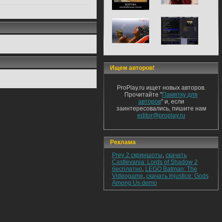
Ищем авторов!
ProPlay.ru ищет новых авторов.
Прочитайте "
Памятку для
авторов
" и, если
заинтересовались, пишите нам
editor@proplay.ru
Реклама
Prey 2 скриншоты
,
скачать
Castlevania: Lords of Shadow 2
бесплатно
,
LEGO Batman: The
Videogame
,
скачать Injustice: Gods
Among Us demo