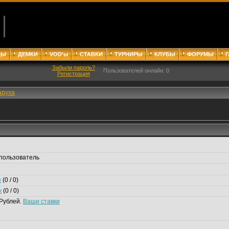
ДЫ
ДЕМКИ
VOD'ы
СТАВКИ
ТУРНИРЫ
КЛУБЫ
ФОРУМЫ
Забыли пароль?
Пользователей онлайн: 0
Регистрация
apyxa
пользователь
я
(0 / 0)
к
(0 / 0)
Рублей.
Ваши ставки