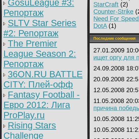
GosuLeague #3:
StarCraft
(2)
Репортаж
Counter-Strike
(
Need For Speed
SLTV Star Series
DotA
(1)
#2: Репортаж
Последние сообщения
The Premier
27.01.2009 10:
League Season 2:
ищет оргу для 
Репортаж
24.09.2008 18:
36ON.RU BATTLE
20.09.2008 22:
CITY: Плей-офф
12.05.2008 20:
Fantasy Football -
11.05.2008 20:
Евро 2012: Лига
причина побед
ProPlay.ru
10.05.2008 11:
Rising Stars
10.05.2008 11:
Challenge