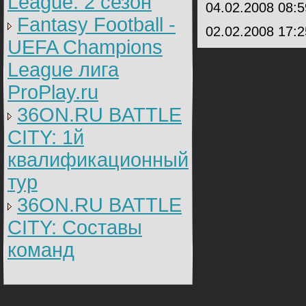
League: 2 cезон
04.02.2008 08:
Fantasy Football -
02.02.2008 17:
UEFA Champions
League лига
ProPlay.ru
36ON.RU BATTLE
CITY: 1й
квалификационный
тур
36ON.RU BATTLE
CITY: Составы
команд