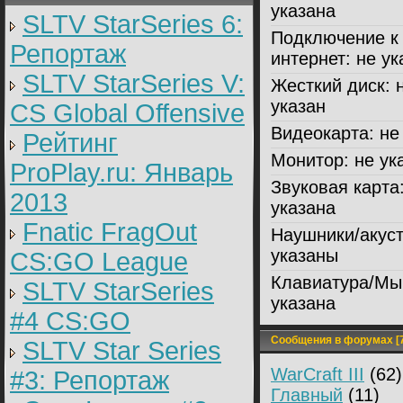
указана
SLTV StarSeries 6:
Подключение к
Репортаж
интернет:
не ук
SLTV StarSeries V:
Жесткий диск:
н
указан
CS Global Offensive
Видеокарта:
не 
Рейтинг
Монитор:
не ук
ProPlay.ru: Январь
Звуковая карта
2013
указана
Fnatic FragOut
Наушники/акуст
указаны
CS:GO League
Клавиатура/Мы
SLTV StarSeries
указана
#4 CS:GO
Сообщения в форумах [7
SLTV Star Series
WarCraft III
(62)
#3: Репортаж
Главный
(11)