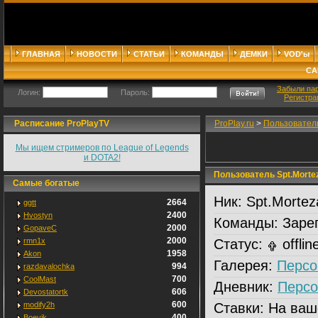
ГЛАВНАЯ
НОВОСТИ
СТАТЬИ
КОМАНДЫ
ДЕМКИ
VOD'ы
СА
Забыли па
Логин:
Пароль:
Регистра
Расписание ProPlayTV
ProPlay.ru
>
Пользовател
Мы ищем стримеров по League of Legends
и DOTA2!
Пользователь Spt.Morte
Самые богатые
Ник:
Spt.Mortez
2664
ggtt
2400
Hvostyn
Команды:
Зарег
2000
GopaveC
2000
rmn1x
Статус:
offlin
1958
Akon
Галерея:
Персо
994
razdavalochka
700
CoolMast
Дневник:
Персо
606
Devostatortk
600
modify2h
Ставки:
На ваш
400
Boevik