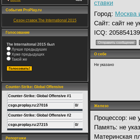
ставки
События ProPlay.ru
Город:
Москва 
Сезон ставок The International 2015
Сайт:
сайт не у
ICQ:
205854139
Голосование
The Internaitonal 2015 был
Лучше предыдуших
О себе
Хуже предыдущих
Такой же
Не указано
Counter-Strike: Global Offensive
Counter-Strike: Global Offensive #1
csgo.proplay.ru:27016
0/
Железо
Counter-Strike: Global Offensive #2
Процессор:
не 
csgo.proplay.ru:27215
0/
Память:
не ука
Материнская пл
Репортажи