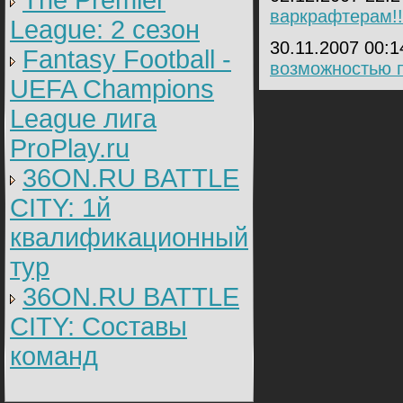
The Premier
варкрафтерам!!!!!!!
League: 2 cезон
30.11.2007 00:
Fantasy Football -
возможностью п
UEFA Champions
League лига
ProPlay.ru
36ON.RU BATTLE
CITY: 1й
квалификационный
тур
36ON.RU BATTLE
CITY: Составы
команд