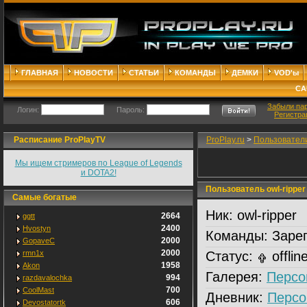
ГЛАВНАЯ
НОВОСТИ
СТАТЬИ
КОМАНДЫ
ДЕМКИ
VOD'ы
СА
Забыли па
Логин:
Пароль:
Регистра
Расписание ProPlayTV
ProPlay.ru
>
Пользовател
Мы ищем стримеров по League of Legends
и DOTA2!
Пользователь owl-ripper
Самые богатые
Ник:
owl-ripper
2664
ggtt
2400
Hvostyn
Команды:
Зарег
2000
GopaveC
2000
rmn1x
Статус:
offlin
1958
Akon
Галерея:
Персо
994
razdavalochka
700
CoolMast
Дневник:
Персо
606
Devostatortk