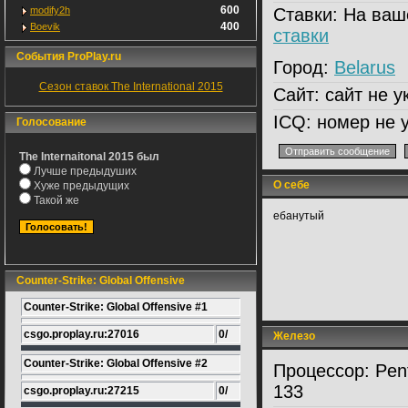
600
modify2h
Ставки:
На ваш
400
Boevik
ставки
События ProPlay.ru
Город:
Belarus
Сезон ставок The International 2015
Сайт:
сайт не у
ICQ:
номер не у
Голосование
The Internaitonal 2015 был
Лучше предыдуших
О себе
Хуже предыдущих
Такой же
ебанутый
Counter-Strike: Global Offensive
Counter-Strike: Global Offensive #1
csgo.proplay.ru:27016
0/
Железо
Counter-Strike: Global Offensive #2
Процессор:
Pen
133
csgo.proplay.ru:27215
0/