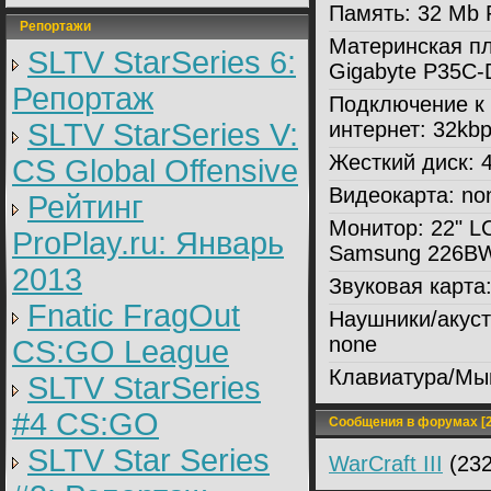
Память:
32 Mb
Репортажи
Материнская пл
SLTV StarSeries 6:
Gigabyte P35C
Репортаж
Подключение к
SLTV StarSeries V:
интернет:
32kbp
Жесткий диск:
4
CS Global Offensive
Видеокарта:
no
Рейтинг
Монитор:
22" L
ProPlay.ru: Январь
Samsung 226B
2013
Звуковая карта
Fnatic FragOut
Наушники/акуст
none
CS:GO League
Клавиатура/Мы
SLTV StarSeries
#4 CS:GO
Сообщения в форумах [2
SLTV Star Series
WarCraft III
(232