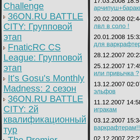
17.03.2008 18:
Challenge
арчипуш+барак
36ON.RU BATTLE
20.02.2008 02:
CITY: Групповой
лвл в соло !
этап
20.01.2008 15:
для варкрафте
FnaticRC CS
28.12.2007 20:
League: Групповой
25.12.2007 17:
этап
или привычка ?
It's Gosu's Monthly
13.12.2007 02:
Madness: 2 сезон
эльфов
36ON.RU BATTLE
11.12.2007 14:
CITY: 2й
игракам
квалификационный
03.12.2007 15:
варкрафтерам!!!!!!!
тур
02.12.2007 22: