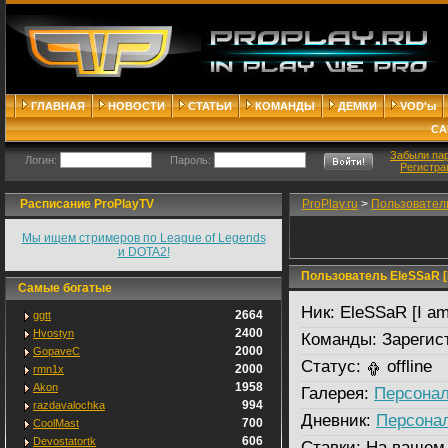
ГЛАВНАЯ
НОВОСТИ
СТАТЬИ
КОМАНДЫ
ДЕМКИ
VOD'ы
СА
Забыли па
Логин:
Пароль:
Регистра
Расписание ProPlayTV
ProPlay.ru
>
Пользовател
Мы ищем стримеров по League of Legends
и DOTA2!
Пользователь EleSSaR [I 
Самые богатые
Ник:
EleSSaR [I am 
2664
ggtt
2400
Hvostyn
Команды:
Зарегис
2000
GopaveC
Статус:
offline
2000
rmn1x
1958
Akon
Галерея:
Персонал
994
razdavalochka
Дневник:
Персона
700
CoolMast
606
Devostatortk
Ставки:
На вашем