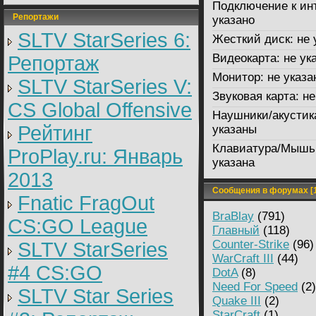
Подключение к ин
Репортажи
указано
SLTV StarSeries 6:
Жесткий диск:
не 
Видеокарта:
не ук
Репортаж
Монитор:
не указа
SLTV StarSeries V:
Звуковая карта:
не
CS Global Offensive
Наушники/акустик
Рейтинг
указаны
Клавиатура/Мышь
ProPlay.ru: Январь
указана
2013
Сообщения в форумах [1
Fnatic FragOut
BraBlay
(791)
CS:GO League
Главный
(118)
Counter-Strike
(96)
SLTV StarSeries
WarCraft III
(44)
#4 CS:GO
DotA
(8)
Need For Speed
(2)
SLTV Star Series
Quake III
(2)
StarCraft
(1)