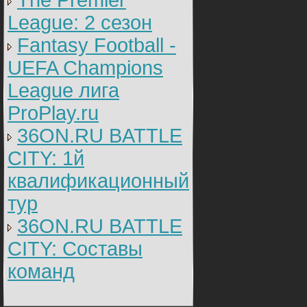
The Premier
League: 2 cезон
Fantasy Football -
UEFA Champions
League лига
ProPlay.ru
36ON.RU BATTLE
CITY: 1й
квалификационный
тур
36ON.RU BATTLE
CITY: Составы
команд