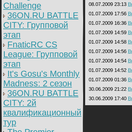
Challenge
08.07.2009 23:13
B
36ON.RU BATTLE
01.07.2009 17:56
B
CITY: Групповой
01.07.2009 16:36
B
01.07.2009 14:59
B
этап
01.07.2009 14:58
B
FnaticRC CS
01.07.2009 14:56
B
League: Групповой
01.07.2009 14:54
B
этап
01.07.2009 14:52
B
It's Gosu's Monthly
01.07.2009 01:36
B
Madness: 2 сезон
30.06.2009 21:22
B
36ON.RU BATTLE
30.06.2009 17:40
B
CITY: 2й
квалификационный
тур