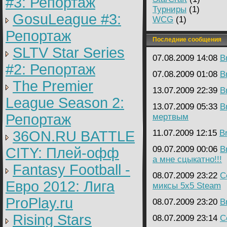
#3: Репортаж
Турниры
(1)
GosuLeague #3:
WCG
(1)
Репортаж
Последние сообщения
SLTV Star Series
07.08.2009 14:08
B
#2: Репортаж
07.08.2009 01:08
B
The Premier
13.07.2009 22:39
B
League Season 2:
13.07.2009 05:33
B
Репортаж
мертвым
36ON.RU BATTLE
11.07.2009 12:15
B
09.07.2009 00:06
B
CITY: Плей-офф
а мне сцыкатно!!!
Fantasy Football -
08.07.2009 23:22
C
Евро 2012: Лига
миксы 5х5 Steam
ProPlay.ru
08.07.2009 23:20
B
Rising Stars
08.07.2009 23:14
C