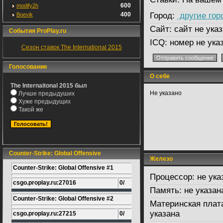
600
modify2h
400
Город:
другие гор
Boevik
Сайт:
сайт не указ
События ProPlay.ru
ICQ:
номер не ука
Сезон ставок The International 2015
Голосование
О себе
The Internaitonal 2015 был
Не указано
Лучше предыдуших
Хуже предыдущих
Такой же
Counter-Strike: Global Offensive
Железо
Counter-Strike: Global Offensive #1
Процессор:
не ука
csgo.proplay.ru:27016
0/
Память:
не указан
Counter-Strike: Global Offensive #2
Материнская плат
указана
csgo.proplay.ru:27215
0/