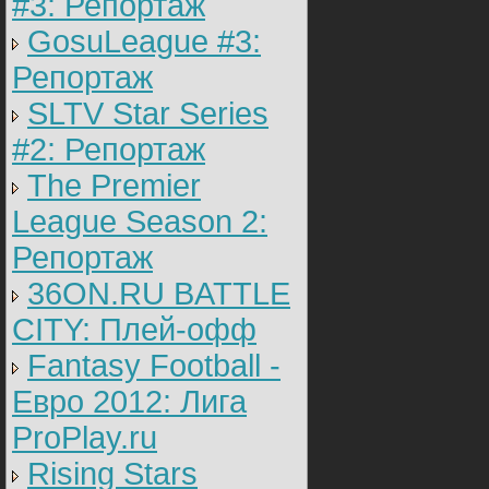
#3: Репортаж
GosuLeague #3:
Репортаж
SLTV Star Series
#2: Репортаж
The Premier
League Season 2:
Репортаж
36ON.RU BATTLE
CITY: Плей-офф
Fantasy Football -
Евро 2012: Лига
ProPlay.ru
Rising Stars