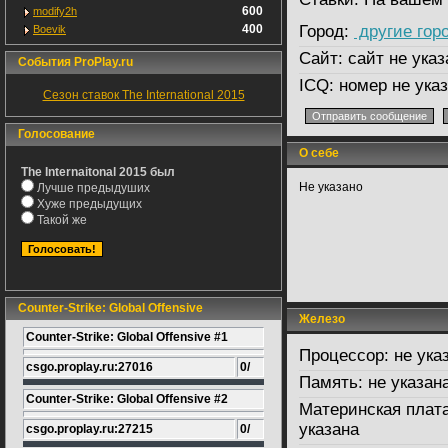
600
modify2h
400
Город:
другие гор
Boevik
Сайт:
сайт не указ
События ProPlay.ru
ICQ:
номер не ука
Сезон ставок The International 2015
Голосование
О себе
The Internaitonal 2015 был
Не указано
Лучше предыдуших
Хуже предыдущих
Такой же
Counter-Strike: Global Offensive
Железо
Counter-Strike: Global Offensive #1
Процессор:
не ука
csgo.proplay.ru:27016
0/
Память:
не указан
Counter-Strike: Global Offensive #2
Материнская плата
указана
csgo.proplay.ru:27215
0/