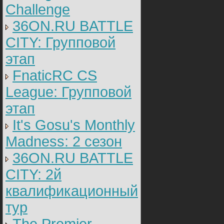
Challenge
36ON.RU BATTLE
CITY: Групповой
этап
FnaticRC CS
League: Групповой
этап
It's Gosu's Monthly
Madness: 2 сезон
36ON.RU BATTLE
CITY: 2й
квалификационный
тур