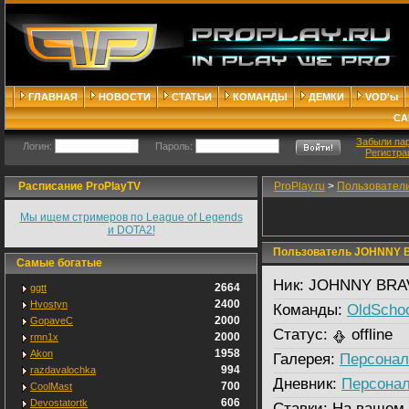
ГЛАВНАЯ
НОВОСТИ
СТАТЬИ
КОМАНДЫ
ДЕМКИ
VOD'ы
СА
Забыли па
Логин:
Пароль:
Регистра
Расписание ProPlayTV
ProPlay.ru
>
Пользовател
Мы ищем стримеров по League of Legends
и DOTA2!
Пользователь JOHNNY 
Самые богатые
Ник:
JOHNNY BRA
2664
ggtt
2400
Hvostyn
Команды:
OldSchoo
2000
GopaveC
Статус:
offline
2000
rmn1x
1958
Akon
Галерея:
Персонал
994
razdavalochka
Дневник:
Персонал
700
CoolMast
606
Devostatortk
Ставки:
На вашем 