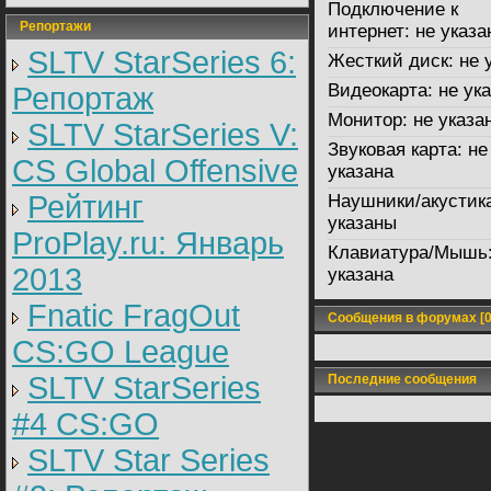
Подключение к
Репортажи
интернет:
не указа
SLTV StarSeries 6:
Жесткий диск:
не 
Видеокарта:
не ука
Репортаж
Монитор:
не указа
SLTV StarSeries V:
Звуковая карта:
не
CS Global Offensive
указана
Рейтинг
Наушники/акустик
указаны
ProPlay.ru: Январь
Клавиатура/Мышь
2013
указана
Fnatic FragOut
Сообщения в форумах [0
CS:GO League
SLTV StarSeries
Последние сообщения
#4 CS:GO
SLTV Star Series