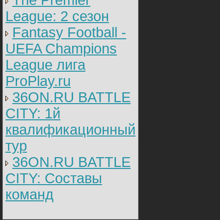
The Premier
League: 2 cезон
Fantasy Football -
UEFA Champions
League лига
ProPlay.ru
36ON.RU BATTLE
CITY: 1й
квалификационный
тур
36ON.RU BATTLE
CITY: Составы
команд