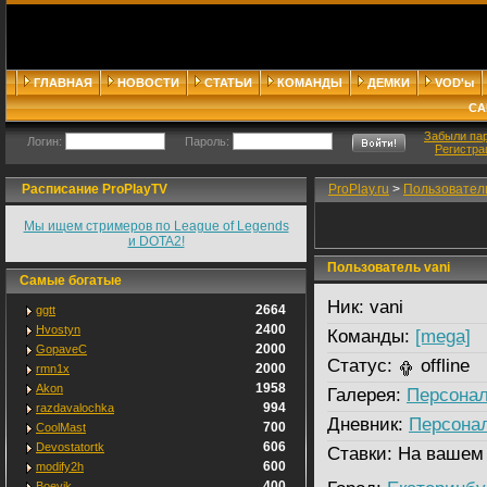
ГЛАВНАЯ
НОВОСТИ
СТАТЬИ
КОМАНДЫ
ДЕМКИ
VOD'ы
СА
Забыли па
Логин:
Пароль:
Регистра
Расписание ProPlayTV
ProPlay.ru
>
Пользовател
Мы ищем стримеров по League of Legends
и DOTA2!
Пользователь vani
Самые богатые
Ник:
vani
2664
ggtt
2400
Hvostyn
Команды:
[mega]
2000
GopaveC
Статус:
offline
2000
rmn1x
1958
Akon
Галерея:
Персонал
994
razdavalochka
Дневник:
Персона
700
CoolMast
606
Devostatortk
Ставки:
На вашем
600
modify2h
400
Boevik