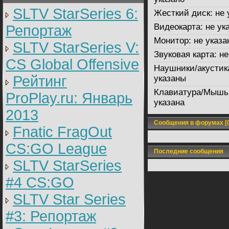
SLTV StarSeries 6:
Жесткий диск:
не 
Видеокарта:
не ук
Репортаж
Монитор:
не указа
SLTV StarSeries V:
Звуковая карта:
не
CS Global Offensive
Наушники/акустик
Рейтинг
указаны
Клавиатура/Мышь
ProPlay.ru: Январь
указана
2013
Сообщения в форумах [0
Fnatic FragOut
CS:GO League
Последние сообщения
SLTV StarSeries
#4 CS:GO
SLTV Star Series
#3: Репортаж