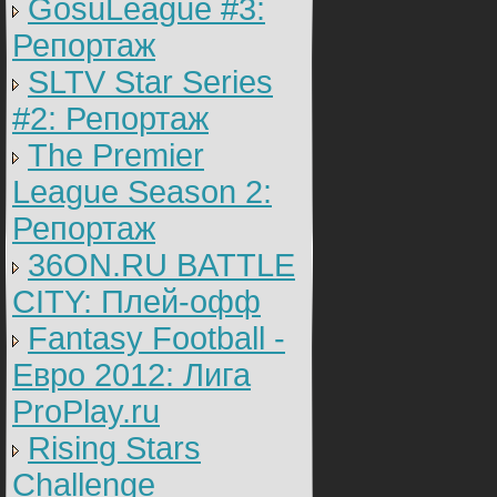
GosuLeague #3:
Репортаж
SLTV Star Series
#2: Репортаж
The Premier
League Season 2:
Репортаж
36ON.RU BATTLE
CITY: Плей-офф
Fantasy Football -
Евро 2012: Лига
ProPlay.ru
Rising Stars
Challenge