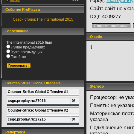
Город:
Екатеринбу
Сайт:
сайт не указ
События ProPlay.ru
ICQ:
4009277
Сезон ставок The International 2015
Голосование
О себе
The Internaitonal 2015 был
:]
Лучше предыдуших
Хуже предыдущих
Такой же
Counter-Strike: Global Offensive
Железо
Counter-Strike: Global Offensive #1
Процессор:
не ука
csgo.proplay.ru:27016
0/
Память:
не указан
Counter-Strike: Global Offensive #2
Материнская плат
указана
csgo.proplay.ru:27215
0/
Подключение к ин
Репортажи
указано