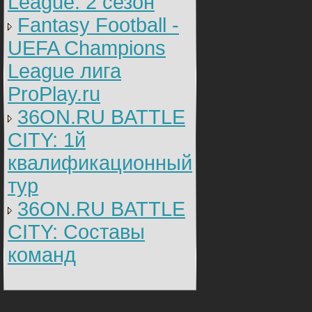
League: 2 cезон
Fantasy Football -
UEFA Champions
League лига
ProPlay.ru
36ON.RU BATTLE
CITY: 1й
квалификационный
тур
36ON.RU BATTLE
CITY: Составы
команд