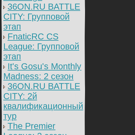
36ON.RU BATTLE
CITY: Групповой
этап
FnaticRC CS
League: Групповой
этап
It's Gosu's Monthly
Madness: 2 сезон
36ON.RU BATTLE
CITY: 2й
квалификационный
тур
The Premier