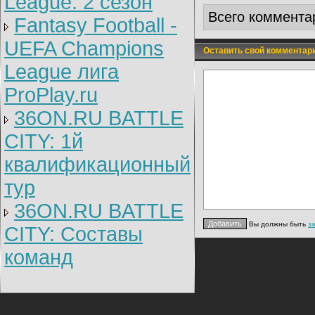
League: 2 cезон
Всего коммента
Fantasy Football -
UEFA Champions
Оставить свой комментар
League лига
ProPlay.ru
36ON.RU BATTLE
CITY: 1й
квалификационный
тур
36ON.RU BATTLE
Вы должны быть
з
CITY: Составы
команд