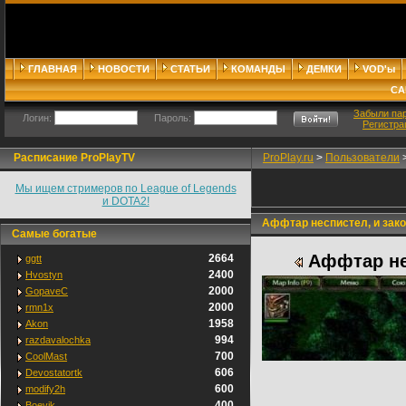
ГЛАВНАЯ
НОВОСТИ
СТАТЬИ
КОМАНДЫ
ДЕМКИ
VOD'ы
СА
Забыли па
Логин:
Пароль:
Регистра
Расписание ProPlayTV
ProPlay.ru
>
Пользователи
Мы ищем стримеров по League of Legends
и DOTA2!
Аффтар неспистел, и закон
Самые богатые
Аффтар нес
2664
ggtt
2400
Hvostyn
2000
GopaveC
2000
rmn1x
1958
Akon
994
razdavalochka
700
CoolMast
606
Devostatortk
600
modify2h
400
Boevik