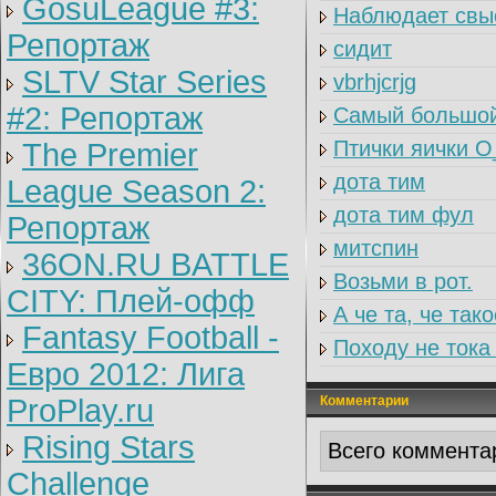
GosuLeague #3:
Наблюдает свы
Репортаж
сидит
SLTV Star Series
vbrhjcrjg
#2: Репортаж
Самый большо
Птички яички 
The Premier
дота тим
League Season 2:
дота тим фул
Репортаж
митспин
36ON.RU BATTLE
Возьми в рот.
CITY: Плей-офф
А че та, че так
Fantasy Football -
Походу не тока
Евро 2012: Лига
ProPlay.ru
Комментарии
Rising Stars
Всего коммента
Challenge