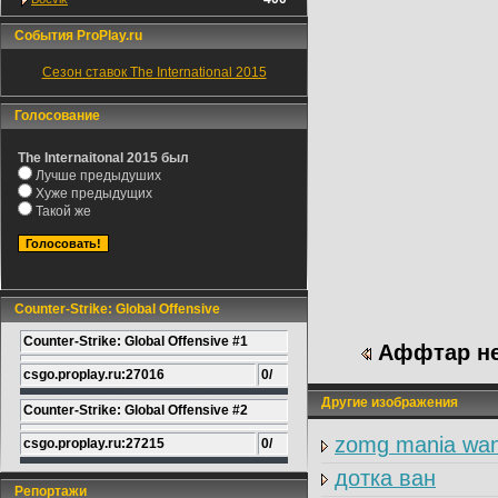
События ProPlay.ru
Сезон ставок The International 2015
Голосование
The Internaitonal 2015 был
Лучше предыдуших
Хуже предыдущих
Такой же
Counter-Strike: Global Offensive
Counter-Strike: Global Offensive #1
Аффтар нес
csgo.proplay.ru:27016
0/
Другие изображения
Counter-Strike: Global Offensive #2
zomg mania want
csgo.proplay.ru:27215
0/
дотка ван
Репортажи