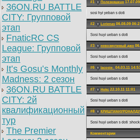
#1
17.07.09
Полезняшкuн
36ON.RU BATTLE
sosi hyi yeban s doti
CITY: Групповой
#2
06.08.09 06:2
Lorienas
этап
Sosi huyi ueban s doti
FnaticRC CS
League: Групповой
#3
06.
невозмутимый джо
этап
Sosi huyi ueban s doti
It's Gosu's Monthly
#6
04.03.11 14:5
lacoste_
Madness: 2 сезон
Sosi huyi ueban s doti
36ON.RU BATTLE
#7
22.10.11 11:01
Hokc
CITY: 2й
Sosi huyi ueban s doti
квалификационный
#8
КРИШТИАНУРОНАЛДУ
тур
Sosi huyi ueban s doti :shock
The Premier
Комментарии