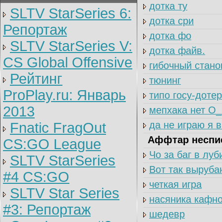
дотка ту
SLTV StarSeries 6:
дотка сри
Репортаж
дотка фо
SLTV StarSeries V:
дотка файв.
CS Global Offensive
гибочный стан
Рейтинг
тюнинг
ProPlay.ru: Январь
типо госу-дотер
2013
мепхака нет О
да не играю я в
Fnatic FragOut
Аффтар неспис
CS:GO League
Чо за баг в лу
SLTV StarSeries
Вот так выруба
#4 CS:GO
четкая игра
SLTV Star Series
насяника кафно
#3: Репортаж
шедевр