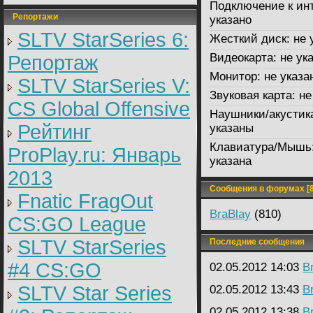
Подключение к инт
Репортажи
указано
SLTV StarSeries 6:
Жесткий диск:
не 
Видеокарта:
не ук
Репортаж
Монитор:
не указа
SLTV StarSeries V:
Звуковая карта:
не
CS Global Offensive
Наушники/акустик
Рейтинг
указаны
Клавиатура/Мышь
ProPlay.ru: Январь
указана
2013
Сообщения в форумах [8
Fnatic FragOut
BraBlay
(810)
CS:GO League
SLTV StarSeries
Последние сообщения
#4 CS:GO
02.05.2012 14:03
B
SLTV Star Series
02.05.2012 13:43
B
02.05.2012 13:38
B