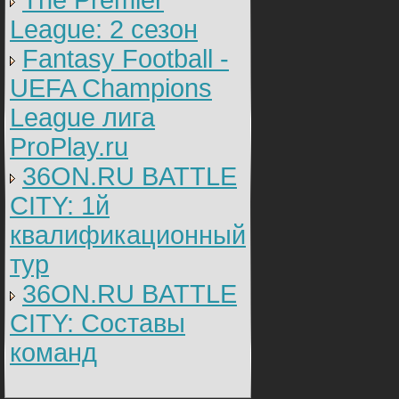
The Premier
League: 2 cезон
Fantasy Football -
UEFA Champions
League лига
ProPlay.ru
36ON.RU BATTLE
CITY: 1й
квалификационный
тур
36ON.RU BATTLE
CITY: Составы
команд