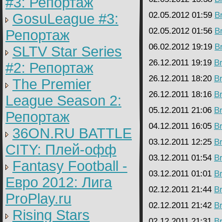
#3: Репортаж
02.05.2012 01:59
B
GosuLeague #3:
02.05.2012 01:56
B
Репортаж
06.02.2012 19:19
B
SLTV Star Series
26.12.2011 19:19
B
#2: Репортаж
26.12.2011 18:20
B
The Premier
26.12.2011 18:16
B
League Season 2:
05.12.2011 21:06
B
Репортаж
04.12.2011 16:05
B
36ON.RU BATTLE
03.12.2011 12:25
B
CITY: Плей-офф
03.12.2011 01:54
B
Fantasy Football -
03.12.2011 01:01
B
Евро 2012: Лига
02.12.2011 21:44
B
ProPlay.ru
02.12.2011 21:42
B
Rising Stars
02.12.2011 21:31
B