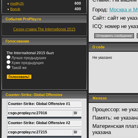
600
modify2h
400
Город:
Москва и 
Boevik
Сайт:
сайт не указ
События ProPlay.ru
ICQ:
номер не ука
Сезон ставок The International 2015
Голосование
О себе
The Internaitonal 2015 был
Не указано
Лучше предыдуших
Хуже предыдущих
Такой же
Counter-Strike: Global Offensive
Железо
Counter-Strike: Global Offensive #1
Процессор:
не ука
csgo.proplay.ru:27016
0/
Память:
не указан
Counter-Strike: Global Offensive #2
Материнская плат
указана
csgo.proplay.ru:27215
0/