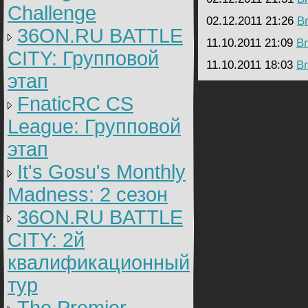
Challenge
02.12.2011 21:26
B
36ON.RU BATTLE
11.10.2011 21:09
Br
CITY: Групповой
11.10.2011 18:03
Br
этап
FnaticRC CS
League: Групповой
этап
It's Gosu's Monthly
Madness: 2 сезон
36ON.RU BATTLE
CITY: 2й
квалификационный
тур