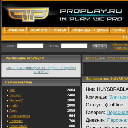
ГЛАВНАЯ
НОВОСТИ
СТАТЬИ
КОМАНДЫ
ДЕМКИ
VOD'ы
СА
Забыли па
Логин:
Пароль:
Регистра
Расписание ProPlayTV
ProPlay.ru
>
Пользовател
Мы ищем стримеров по League of Legends
и DOTA2!
Пользователь HUYSBR
Самые богатые
Ник:
HUYSBRABLA
2664
ggtt
2400
Hvostyn
Команды:
Элитарн
2000
GopaveC
Статус:
offline
2000
rmn1x
1958
Akon
Галерея:
Персонал
994
razdavalochka
Дневник:
Персона
700
CoolMast
606
Devostatortk
Ставки:
На вашем