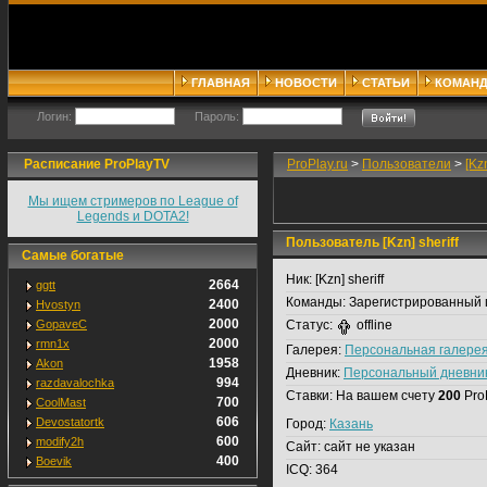
ГЛАВНАЯ
НОВОСТИ
СТАТЬИ
КОМАН
Логин:
Пароль:
Расписание ProPlayTV
ProPlay.ru
>
Пользователи
>
[Kzn
Мы ищем стримеров по League of
Legends и DOTA2!
Пользователь [Kzn] sheriff
Самые богатые
Ник:
[Kzn] sheriff
2664
ggtt
Команды:
Зарегистрированный 
2400
Hvostyn
2000
GopaveC
Статус:
offline
2000
rmn1x
Галерея:
Персональная галере
1958
Akon
Дневник:
Персональный дневни
994
razdavalochka
Ставки:
На вашем счету
200
Pro
700
CoolMast
606
Devostatortk
Город:
Казань
600
modify2h
Сайт:
сайт не указан
400
Boevik
ICQ:
364