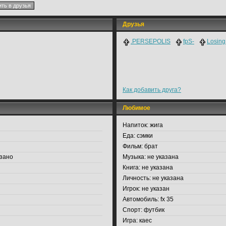
Друзья
.PERSEPOLIS
fpS-
Losing
Как добавить друга?
Любимое
Напиток:
жига
Еда:
сэмки
Фильм:
брат
зано
Музыка:
не указана
Книга:
не указана
Личность:
не указана
Игрок:
не указан
Автомобиль:
fx 35
Спорт:
футбик
Игра:
каес