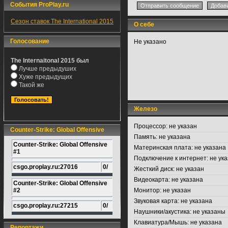
События ProPlay.ru
Сезон ставок The International 2015
О себе
Голосование
Не указано
The Internaitonal 2015 был
Лучше предыдуших
Хуже предыдущих
Такой же
Железо
Процессор:
не указан
Counter-Strike: Global Offensive
Память:
не указана
Counter-Strike: Global Offensive
Материнская плата:
не указана
#1
Подключение к интернет:
не ука
csgo.proplay.ru:27016
0/
Жесткий диск:
не указан
Видеокарта:
не указана
Counter-Strike: Global Offensive
#2
Монитор:
не указан
Звуковая карта:
не указана
csgo.proplay.ru:27215
0/
Наушники/акустика:
не указаны
Клавиатура/Мышь:
не указана
Репортажи