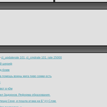
>
cl_updaterate 101, cl_cmdrate 101. rate 25000
й шериф
д-бомж
а помошь воины жига пиво семки есть
x
вот в ч0м
ил Задорнов. Реформа образования.
леща Сене, и пошла атака на Б" (с) Слэм.