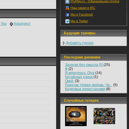
ProPlay.ru - Официальная группа
Наш канал в IRC
Мы в Facebook
Мы в Twitter
 You
Альтруист
Будущие турниры
Добавить турнир
Последние дневники
Записки без смысла [5]
(25)
Ф
(2)
Я вернулась. Olya
(14)
Китайская улица
(1)
Окей.
(3)
Ранетки: Новая любовь. Ча...
(5)
Кадровые перестановки
(8)
Случайные галереи