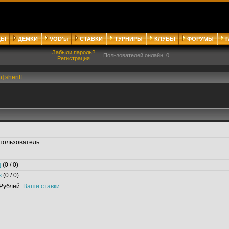
ДЫ
ДЕМКИ
VOD'ы
СТАВКИ
ТУРНИРЫ
КЛУБЫ
ФОРУМЫ
Забыли пароль?
Пользователей онлайн: 0
Регистрация
] sheriff
пользователь
я
(0 / 0)
к
(0 / 0)
Рублей.
Ваши ставки