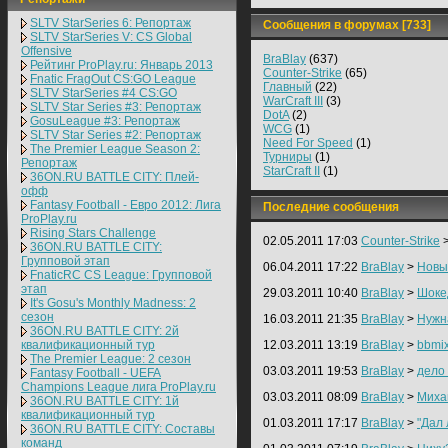
SLTV StarSeries 6: Репортаж
Сообщения в форумах [733]
SLTV StarSeries V: CS Global
Offensive
BraBlay
(637)
Рейтинг ProPlay.ru: Январь 2013
Counter-Strike
(65)
Fnatic FragOut CS:GO League
Главный
(22)
SLTV StarSeries #4 CS:GO
WarCraft III
(3)
SLTV Star Series #3: Репортаж
DotA
(2)
GosuLeague #3: Репортаж
WCG
(1)
SLTV Star Series #2: Репортаж
Need For Speed
(1)
The Premier League Season 2:
Турниры
(1)
Репортаж
StarCraft II
(1)
36ON.RU BATTLE CITY: Плей-
офф
Fantasy Football - Евро 2012: Лига
Последние сообщения
ProPlay.ru
Rising Stars Challenge
02.05.2011 17:03
Counter-Strike
36ON.RU BATTLE CITY:
Групповой этап
06.04.2011 17:22
BraBlay
>
Новы
FnaticRC CS League: Групповой
этап
29.03.2011 10:40
BraBlay
>
Шоке
It's Gosu's Monthly Madness: 2
сезон
16.03.2011 21:35
BraBlay
>
Нужн
36ON.RU BATTLE CITY: 2й
квалификационный тур
12.03.2011 13:19
BraBlay
>
bbmi
The Premier League: 2 cезон
03.03.2011 19:53
BraBlay
>
дело 
Fantasy Football - UEFA
Champions League лига ProPlay.ru
03.03.2011 08:09
BraBlay
>
Миха
36ON.RU BATTLE CITY: 1й
квалификационный тур
01.03.2011 17:17
BraBlay
>
"Дал 
36ON.RU BATTLE CITY: Составы
команд