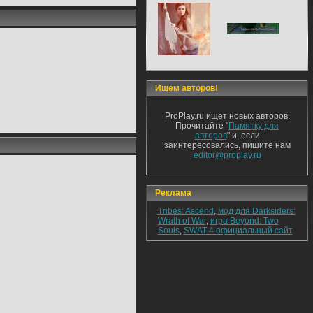
Ищем авторов!
ProPlay.ru ищет новых авторов.
Прочитайте "
Памятку для
авторов
" и, если
заинтересовались, пишите нам
editor@proplay.ru
Реклама
Tribes: Ascend
,
мод для Darksiders:
Wrath of War
,
игра Beyond: Two
Souls
,
SWAT 4 официальный сайт