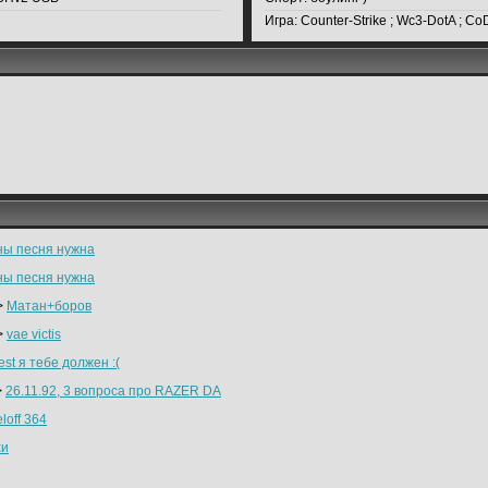
Игра:
Counter-Strike ; Wc3-DotA ; Co
ны песня нужна
ны песня нужна
>
Матан+боров
>
vae victis
st я тебе должен :(
>
26.11.92, 3 вопроса про RAZER DA
loff 364
хи