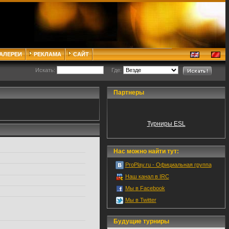
ГАЛЕРЕИ
РЕКЛАМА
САЙТ
Искать:
Где:
Партнеры
Турниры ESL
Нас можно найти тут:
ProPlay.ru - Официальная группа
Наш канал в IRC
Мы в Facebook
Мы в Twitter
Будущие турниры