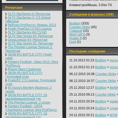
Клавиатура/Мышь:
3.0/ss 7G
Репортажи
SLTV StarSeries 6: Репортаж
Сообщения в форумах [399]
SLTV StarSeries V: CS Global
Offensive
BraBlay
(333)
Рейтинг ProPlay.ru: Январь 2013
Counter-Strike
(45)
Fnatic FragOut CS:GO League
Главный
(15)
SLTV StarSeries #4 CS:GO
WarCraft III
(3)
SLTV Star Series #3: Репортаж
Quake III
(2)
GosuLeague #3: Репортаж
DotA
(1)
SLTV Star Series #2: Репортаж
The Premier League Season 2:
Репортаж
Последние сообщения
36ON.RU BATTLE CITY: Плей-
офф
11.10.2012 01:23
BraBlay
>
посо
Fantasy Football - Евро 2012: Лига
ProPlay.ru
11.10.2012 01:13
BraBlay
>
посо
Rising Stars Challenge
36ON.RU BATTLE CITY:
06.12.2010 16:38
Counter-Strike
Групповой этап
FnaticRC CS League: Групповой
06.12.2010 16:37
Counter-Strike
этап
It's Gosu's Monthly Madness: 2
25.11.2010 12:27
BraBlay
>
BelWe
сезон
25.11.2010 09:13
Counter-Strike
36ON.RU BATTLE CITY: 2й
квалификационный тур
24.11.2010 20:24
BraBlay
>
marke
The Premier League: 2 cезон
Fantasy Football - UEFA
24.11.2010 20:24
BraBlay
>
стра
Champions League лига ProPlay.ru
36ON.RU BATTLE CITY: 1й
24.11.2010 20:21
BraBlay
>
MYM
квалификационный тур