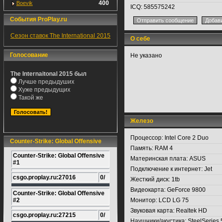
400
Boevik
ICQ:
585575242
События ProPlay.ru
Сезон ставок The International 2015
О себе
Голосование
Не указано
The Internaitonal 2015 был
Лучше предыдуших
Хуже предыдущих
Такой же
Железо
Процессор:
Intel Core 2 Duo
Counter-Strike: Global Offensive
Память:
RAM 4
Counter-Strike: Global Offensive
Материнская плата:
ASUS
#1
Подключение к интернет:
Jet
csgo.proplay.ru:27016
0/
Жесткий диск:
1tb
Видеокарта:
GeForce 9800
Counter-Strike: Global Offensive
#2
Монитор:
LCD LG 75
Звуковая карта:
Realtek HD
csgo.proplay.ru:27215
0/
Наушники/акустика:
SteelSeries