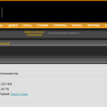
ДЫ
ДЕМКИ
VOD'ы
СТАВКИ
ТУРНИРЫ
КЛУБЫ
ФОРУМЫ
Забыли пароль?
Пользователей онлайн: 0
Регистрация
napsJkE
пользователь
я
(23 / 83)
к
(0 / 0)
Рублей.
Ваши ставки