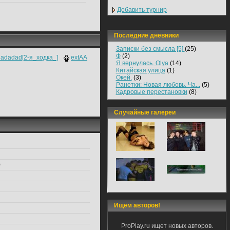
Добавить турнир
Последние дневники
Записки без смысла [5]
(25)
Ф
(2)
adadad[2-я_ходка_]
extAA
Я вернулась. Olya
(14)
Китайская улица
(1)
Окей.
(3)
Ранетки: Новая любовь. Ча...
(5)
Кадровые перестановки
(8)
Случайные галереи
)
Ищем авторов!
ProPlay.ru ищет новых авторов.