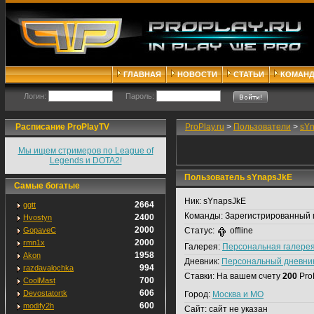
ГЛАВНАЯ
НОВОСТИ
СТАТЬИ
КОМАН
Логин:
Пароль:
Расписание ProPlayTV
ProPlay.ru
>
Пользователи
>
sY
Мы ищем стримеров по League of
Legends и DOTA2!
Пользователь sYnapsJkE
Самые богатые
Ник:
sYnapsJkE
2664
ggtt
Команды:
Зарегистрированный 
2400
Hvostyn
2000
GopaveC
Статус:
offline
2000
rmn1x
Галерея:
Персональная галере
1958
Akon
Дневник:
Персональный дневни
994
razdavalochka
Ставки:
На вашем счету
200
Pro
700
CoolMast
606
Devostatortk
Город:
Москва и МО
600
modify2h
Сайт:
сайт не указан