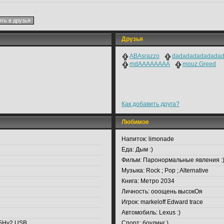
Друзья
ABAsrazzo
dadadadadadadad
mdAAAAAAAA
mouz.Greed
Как добавить друга?
Любимое
Напиток:
limonade
Еда:
Дым :)
Фильм:
Паронормальные явления :
Музыка:
Rock ; Pop ; Alternative
Книга:
Метро 2034
Личность:
ооощень высокОя
Игрок:
markeloff Edward trace
Автомобиль:
Lexus :)
 5Hv2 USB
Спорт:
боулинг )