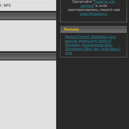
Прочитайте "
Памятку для
D ; NFS
авторов
" и, если
заинтересовались, пишите нам
editor@proplay.ru
Реклама
Medal of Honor: Warfighter дата
выхода
,
купить игру World of
Warships
,
прохождение игры
Showdown Effect, the
,
Guild Wars 2
mod