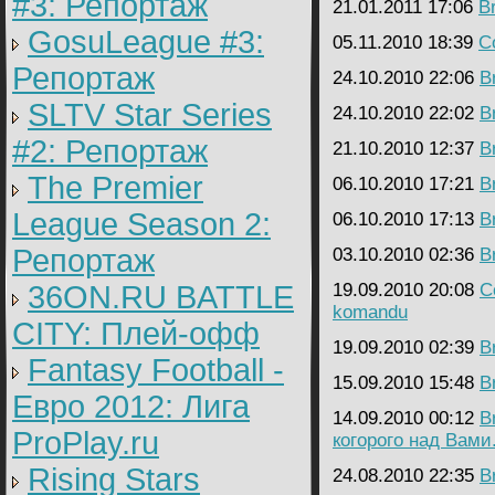
#3: Репортаж
21.01.2011 17:06
B
GosuLeague #3:
05.11.2010 18:39
C
Репортаж
24.10.2010 22:06
B
SLTV Star Series
24.10.2010 22:02
B
#2: Репортаж
21.10.2010 12:37
B
The Premier
06.10.2010 17:21
B
League Season 2:
06.10.2010 17:13
B
Репортаж
03.10.2010 02:36
B
36ON.RU BATTLE
19.09.2010 20:08
C
komandu
CITY: Плей-офф
19.09.2010 02:39
B
Fantasy Football -
15.09.2010 15:48
B
Евро 2012: Лига
14.09.2010 00:12
B
ProPlay.ru
когорого над Вами.
Rising Stars
24.08.2010 22:35
B