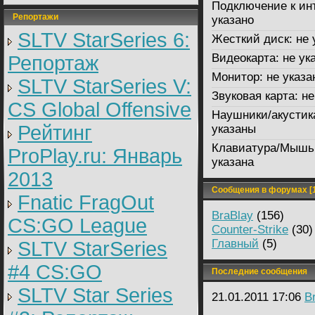
Подключение к ин
Репортажи
указано
SLTV StarSeries 6:
Жесткий диск:
не 
Видеокарта:
не ук
Репортаж
Монитор:
не указа
SLTV StarSeries V:
Звуковая карта:
не
CS Global Offensive
Наушники/акустик
Рейтинг
указаны
Клавиатура/Мышь
ProPlay.ru: Январь
указана
2013
Сообщения в форумах [1
Fnatic FragOut
BraBlay
(156)
CS:GO League
Counter-Strike
(30)
Главный
(5)
SLTV StarSeries
#4 CS:GO
Последние сообщения
SLTV Star Series
21.01.2011 17:06
B