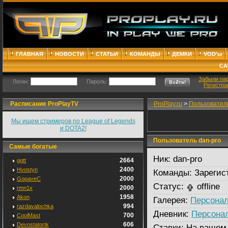
ГЛАВНАЯ
НОВОСТИ
СТАТЬИ
КОМАНДЫ
ДЕМКИ
VOD'ы
СА
Забыли па
Логин:
Пароль:
Регистра
Расписание ProPlayTV
ProPlay.ru
>
Пользовател
Мы ищем стримеров по League of Legends
и DOTA2!
Пользователь dan-pro
Самые богатые
Ник:
dan-pro
2664
ggtt
2400
Hvostyn
Команды:
Зарегис
2000
GopaveC
Статус:
offline
2000
rmn1x
1958
Akon
Галерея:
Персонал
994
razdavalochka
Дневник:
Персона
700
CoolMast
606
Devostatortk
Ставки:
На вашем