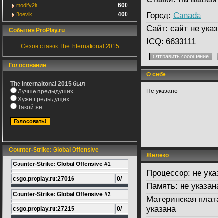
600
modify2h
400
Город:
Canada
Boevik
Сайт:
сайт не указ
События ProPlay.ru
ICQ:
6633111
Сезон ставок The International 2015
Голосование
О себе
The Internaitonal 2015 был
Не указано
Лучше предыдуших
Хуже предыдущих
Такой же
Counter-Strike: Global Offensive
Железо
Counter-Strike: Global Offensive #1
Процессор:
не ука
csgo.proplay.ru:27016
0/
Память:
не указан
Counter-Strike: Global Offensive #2
Материнская плат
указана
csgo.proplay.ru:27215
0/