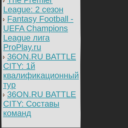
The Premier
League: 2 cезон
Fantasy Football -
UEFA Champions
League лига
ProPlay.ru
36ON.RU BATTLE
CITY: 1й
квалификационный
тур
36ON.RU BATTLE
CITY: Составы
команд