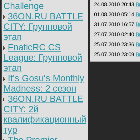
Challenge
24.08.2010 20:43
B
36ON.RU BATTLE
01.08.2010 05:14
B
CITY: Групповой
31.07.2010 16:57
B
27.07.2010 02:40
B
этап
25.07.2010 23:36
B
FnaticRC CS
25.07.2010 23:09
B
League: Групповой
этап
It's Gosu's Monthly
Madness: 2 сезон
36ON.RU BATTLE
CITY: 2й
квалификационный
тур