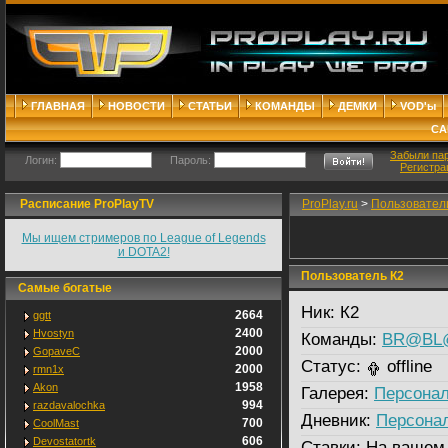
ГЛАВНАЯ
НОВОСТИ
СТАТЬИ
КОМАНДЫ
ДЕМКИ
VOD'ы
СА
Забыли па
Логин:
Пароль:
Регистра
Расписание ProPlayTV
ProPlay.ru
>
Пользовател
Мы ищем стримеров по League of Legends
и DOTA2!
Пользователь К2
Самые богатые
Ник:
К2
2664
ggtt
2400
Hvostyn
Команды:
BR@BL
2000
GopaveC
Статус:
offline
2000
rmn1x
1958
Akon
Галерея:
Персонал
994
razdavalochka
Дневник:
Персона
700
CoolMast
606
Devostatortk
Ставки:
На вашем