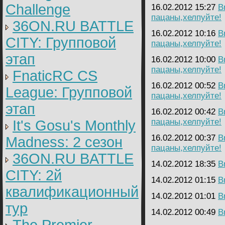
Challenge
16.02.2012 15:27
B
пацаны,хелпуйте!
36ON.RU BATTLE
16.02.2012 10:16
B
CITY: Групповой
пацаны,хелпуйте!
этап
16.02.2012 10:00
B
пацаны,хелпуйте!
FnaticRC CS
16.02.2012 00:52
B
League: Групповой
пацаны,хелпуйте!
этап
16.02.2012 00:42
B
пацаны,хелпуйте!
It's Gosu's Monthly
16.02.2012 00:37
B
Madness: 2 сезон
пацаны,хелпуйте!
36ON.RU BATTLE
14.02.2012 18:35
B
CITY: 2й
14.02.2012 01:15
B
квалификационный
14.02.2012 01:01
B
тур
14.02.2012 00:49
B