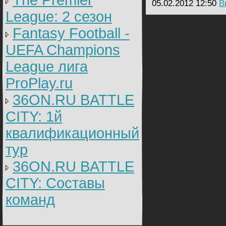
The Premier
05.02.2012 12:50
B
League: 2 cезон
Fantasy Football -
UEFA Champions
League лига
ProPlay.ru
36ON.RU BATTLE
CITY: 1й
квалификационный
тур
36ON.RU BATTLE
CITY: Составы
команд