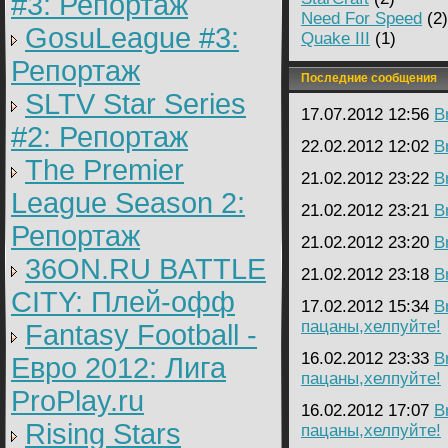
#3: Репортаж
Need For Speed
(2)
GosuLeague #3:
Quake III
(1)
Репортаж
Последние сообщения
SLTV Star Series
17.07.2012 12:56
B
#2: Репортаж
22.02.2012 12:02
B
The Premier
21.02.2012 23:22
B
League Season 2:
21.02.2012 23:21
B
Репортаж
21.02.2012 23:20
B
36ON.RU BATTLE
21.02.2012 23:18
B
CITY: Плей-офф
17.02.2012 15:34
B
пацаны,хелпуйте!
Fantasy Football -
16.02.2012 23:33
B
Евро 2012: Лига
пацаны,хелпуйте!
ProPlay.ru
16.02.2012 17:07
B
Rising Stars
пацаны,хелпуйте!