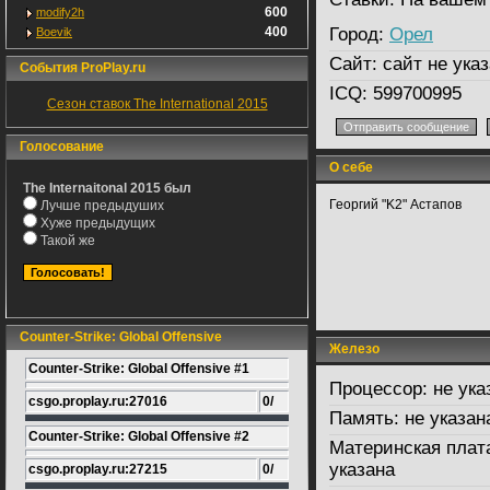
600
modify2h
400
Город:
Орел
Boevik
Сайт:
сайт не указ
События ProPlay.ru
ICQ:
599700995
Сезон ставок The International 2015
Голосование
О себе
The Internaitonal 2015 был
Георгий "K2" Астапов
Лучше предыдуших
Хуже предыдущих
Такой же
Counter-Strike: Global Offensive
Железо
Counter-Strike: Global Offensive #1
Процессор:
не ука
csgo.proplay.ru:27016
0/
Память:
не указан
Counter-Strike: Global Offensive #2
Материнская плат
указана
csgo.proplay.ru:27215
0/