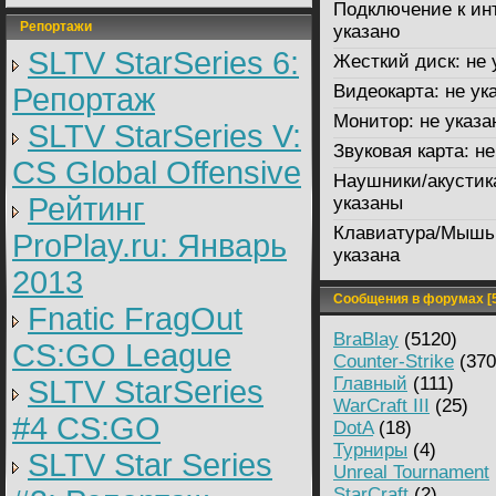
Подключение к ин
Репортажи
указано
SLTV StarSeries 6:
Жесткий диск:
не 
Видеокарта:
не ук
Репортаж
Монитор:
не указа
SLTV StarSeries V:
Звуковая карта:
не
CS Global Offensive
Наушники/акустик
Рейтинг
указаны
Клавиатура/Мышь
ProPlay.ru: Январь
указана
2013
Сообщения в форумах [5
Fnatic FragOut
BraBlay
(5120)
CS:GO League
Counter-Strike
(370
Главный
(111)
SLTV StarSeries
WarCraft III
(25)
#4 CS:GO
DotA
(18)
Турниры
(4)
SLTV Star Series
Unreal Tournament
StarCraft
(2)