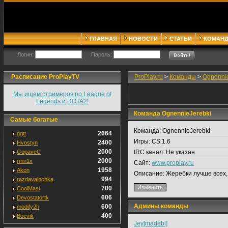
ГЛАВНАЯ
НОВОСТИ
СТАТЬИ
КОМАН
Логин:
Пароль:
Расписание ProPlayTV
ProPlay.ru
>
Команды
>
Ognenni
Мы ищем стримеров по League of
Legends и DOTA2!
Команда OgnennieJerebki
Самые богатые
Команда:
OgnennieJerebki
2664
ggtt
Игры:
CS 1.6
2400
Hvostyn
2000
GopaveC
IRC канал:
Не указан
2000
rmn1x
Сайт:
www.proplay,ru
1958
Akon
Описание:
Жеребки лучше всех, 
994
razdavalochka
700
CoolMast
606
Devostatortk
Админы команды
600
modify2h
400
Boevik
Jey[madebl]