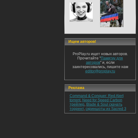
Ищем авторов!
ProPlay.ru ищет новых авторов.
Прочитайте "
Памятку для
авторов
" и, если
заинтересовались, пишите нам
editor@proplay.ru
Реклама
Command & Conquer: Red Alert
torrent
,
Need for Speed Carbon
трейлер
,
Blade & Soul скачать
торрент
,
скриншоты из Sacred 3