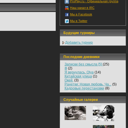
ProPlay.ru - Официальная группа
Наш канал в IRC
Мы в Facebook
Мы в Twitter
Будущие турниры
Добавить турнир
Последние дневники
Записки без смысла [5]
(25)
Ф
(2)
Я вернулась. Olya
(14)
Китайская улица
(1)
Окей.
(3)
Ранетки: Новая любовь. Ча...
(5)
Кадровые перестановки
(8)
Случайные галереи