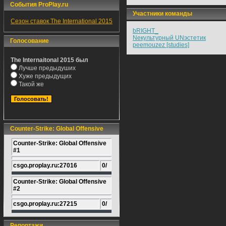
События ProPlay.ru
Участники команды
Сезон ставок The International 2015
bRIGHT_
Nекультурный UNэстетик
Голосование
peemouzez [studies]
The Internaitonal 2015 был
Лучше предыдуших
Хуже предыдущих
Такой же
Counter-Strike: Global Offensive
Counter-Strike: Global Offensive
#1
csgo.proplay.ru:27016
0/
Counter-Strike: Global Offensive
#2
csgo.proplay.ru:27215
0/
Репортажи