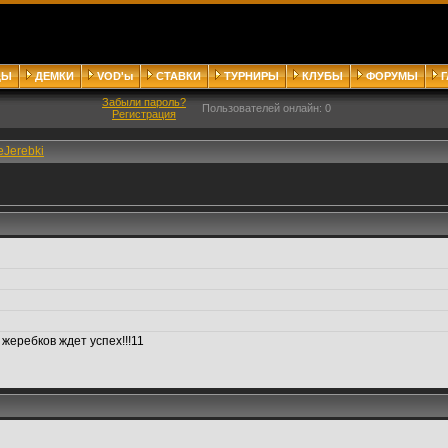
ДЫ
ДЕМКИ
VOD'ы
СТАВКИ
ТУРНИРЫ
КЛУБЫ
ФОРУМЫ
Забыли пароль?
Пользователей онлайн: 0
Регистрация
eJerebki
жеребков ждет успех!!!11