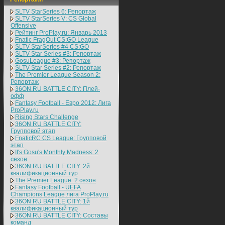
SLTV StarSeries 6: Репортаж
SLTV StarSeries V: CS Global
Offensive
Рейтинг ProPlay.ru: Январь 2013
Fnatic FragOut CS:GO League
SLTV StarSeries #4 CS:GO
SLTV Star Series #3: Репортаж
GosuLeague #3: Репортаж
SLTV Star Series #2: Репортаж
The Premier League Season 2:
Репортаж
36ON.RU BATTLE CITY: Плей-
офф
Fantasy Football - Евро 2012: Лига
ProPlay.ru
Rising Stars Challenge
36ON.RU BATTLE CITY:
Групповой этап
FnaticRC CS League: Групповой
этап
It's Gosu's Monthly Madness: 2
сезон
36ON.RU BATTLE CITY: 2й
квалификационный тур
The Premier League: 2 cезон
Fantasy Football - UEFA
Champions League лига ProPlay.ru
36ON.RU BATTLE CITY: 1й
квалификационный тур
36ON.RU BATTLE CITY: Составы
команд