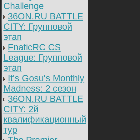
Challenge
36ON.RU BATTLE
CITY: Групповой
этап
FnaticRC CS
League: Групповой
этап
It's Gosu's Monthly
Madness: 2 сезон
36ON.RU BATTLE
CITY: 2й
квалификационный
тур