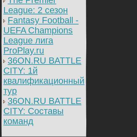
The Premier
League: 2 cезон
Fantasy Football -
UEFA Champions
League лига
ProPlay.ru
36ON.RU BATTLE
CITY: 1й
квалификационный
тур
36ON.RU BATTLE
CITY: Составы
команд