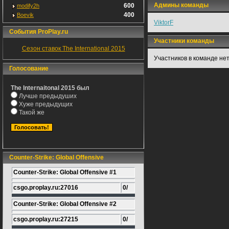
Админы команды
600
modify2h
400
Boevik
ViktorF
События ProPlay.ru
Участники команды
Сезон ставок The International 2015
Участников в команде не
Голосование
The Internaitonal 2015 был
Лучше предыдуших
Хуже предыдущих
Такой же
Counter-Strike: Global Offensive
Counter-Strike: Global Offensive #1
csgo.proplay.ru:27016
0/
Counter-Strike: Global Offensive #2
csgo.proplay.ru:27215
0/