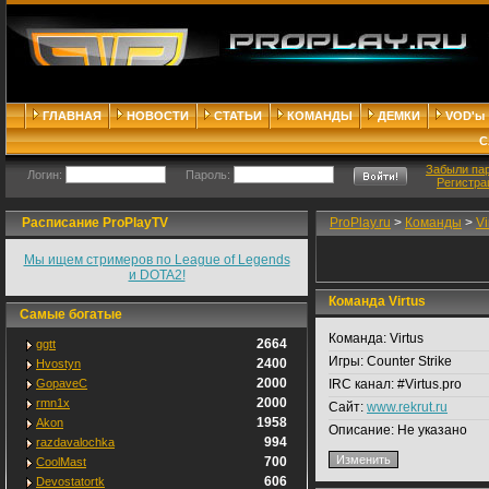
ГЛАВНАЯ
НОВОСТИ
СТАТЬИ
КОМАНДЫ
ДЕМКИ
VOD'ы
С
Забыли па
Логин:
Пароль:
Регистра
Расписание ProPlayTV
ProPlay.ru
>
Команды
>
Vi
Мы ищем стримеров по League of Legends
и DOTA2!
Команда Virtus
Самые богатые
Команда:
Virtus
2664
ggtt
Игры:
Counter Strike
2400
Hvostyn
2000
GopaveC
IRC канал:
#Virtus.pro
2000
rmn1x
Сайт:
www.rekrut.ru
1958
Akon
Описание:
Не указано
994
razdavalochka
700
CoolMast
606
Devostatortk