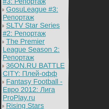
#3: Репортаж
GosuLeague #3:
Репортаж
SLTV Star Series
#2: Репортаж
The Premier
League Season 2:
Репортаж
36ON.RU BATTLE
CITY: Плей-офф
Fantasy Football -
Евро 2012: Лига
ProPlay.ru
Rising Stars