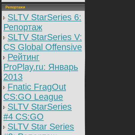
Репортажи
SLTV StarSeries 6:
Репортаж
SLTV StarSeries V:
CS Global Offensive
Рейтинг
ProPlay.ru: Январь
2013
Fnatic FragOut
CS:GO League
SLTV StarSeries
#4 CS:GO
SLTV Star Series