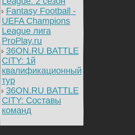
League: 2 cезон
Fantasy Football -
UEFA Champions
League лига
ProPlay.ru
36ON.RU BATTLE
CITY: 1й
квалификационный
тур
36ON.RU BATTLE
CITY: Составы
команд