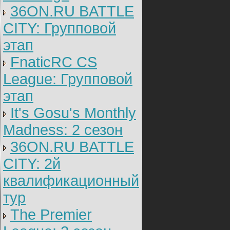
36ON.RU BATTLE
CITY: Групповой
этап
FnaticRC CS
League: Групповой
этап
It's Gosu's Monthly
Madness: 2 сезон
36ON.RU BATTLE
CITY: 2й
квалификационный
тур
The Premier