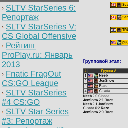
Sca
SLTV StarSeries 6:
Репортаж
Sem
SLTV StarSeries V:
TR
CS Global Offensive
pu
Рейтинг
ProPlay.ru: Январь
Групповой этап:
2013
#
Группа A
Fnatic FragOut
Neeb
1
CS:GO League
JonSnow
2
Raze
3
SLTV StarSeries
Cicada
4
Neeb
2:0 Cicada
#4 CS:GO
JonSnow
2:1 Raze
Neeb
2:1 JonSnow
Cicada 0:2
Raze
SLTV Star Series
JonSnow
2:0 Raze
#3: Репортаж