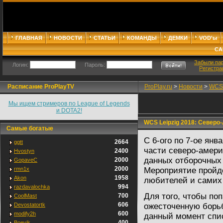
ГЛАВНАЯ
НОВОСТИ
СТАТЬИ
КОМАНДЫ
ДЕМКИ
VOD'ы
СА
Забыли па
Логин:
Пароль:
Регистра
Расписание ProPlayTV
ProPlay.ru
>
Новости
>
WCS 
Мы ищем стримеров по League of Legends
и DOTA2!
WCS Leipzig 2018: Северо
Самые богатые
С 6-ого по 7-ое ян
2664
ggtt
части северо-америк
2400
Hvostyn
данных отборочных 
2000
GopaveC
2000
rmn1x
Мероприятие пройд
1958
Akon
любителей и самих 
994
razdavalochka
Для того, чтобы по
700
CoolMast
606
Devostatortk
ожесточенную борь
600
modify2h
данный момент спис
400
Boevik