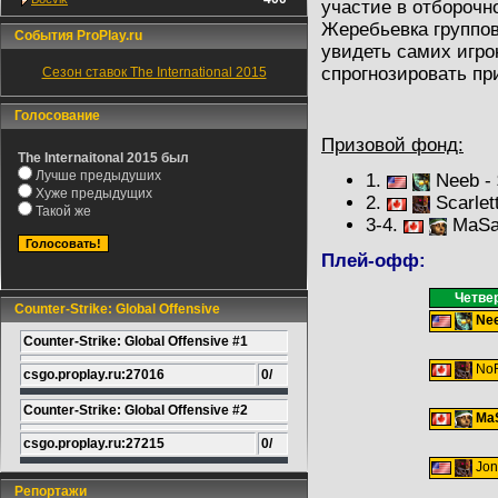
участие в отборочн
Жеребьевка группов
События ProPlay.ru
увидеть самих игро
спрогнозировать пр
Сезон ставок The International 2015
Голосование
Призовой фонд:
The Internaitonal 2015 был
Лучше предыдуших
1.
Neeb - 
Хуже предыдущих
2.
Scarlett
Такой же
3-4.
MaS
Плей-офф:
Четве
Counter-Strike: Global Offensive
Ne
Counter-Strike: Global Offensive #1
NoR
csgo.proplay.ru:27016
0/
Counter-Strike: Global Offensive #2
Ma
csgo.proplay.ru:27215
0/
Jo
Репортажи