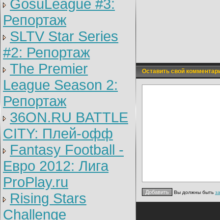
GosuLeague #3:
Репортаж
SLTV Star Series
#2: Репортаж
The Premier
Оставить свой комментар
League Season 2:
Репортаж
36ON.RU BATTLE
CITY: Плей-офф
Fantasy Football -
Евро 2012: Лига
ProPlay.ru
Вы должны быть
з
Rising Stars
Challenge