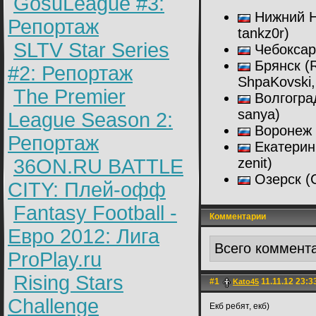
GosuLeague #3:
Нижний Нов
Репортаж
tankz0r)
SLTV Star Series
Чебоксары 
Брянск (R
#2: Репортаж
ShpaKovski,
The Premier
Волгоград
sanya)
League Season 2:
Воронеж (
Репортаж
Екатеринбу
36ON.RU BATTLE
zenit)
Озерск (C
CITY: Плей-офф
Fantasy Football -
Комментарии
Евро 2012: Лига
Всего коммент
ProPlay.ru
Rising Stars
#1
11.11.12 23:3
Kato45
Challenge
Екб ребят, екб)