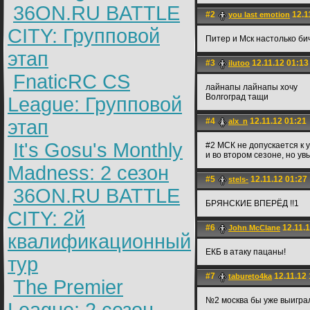
36ON.RU BATTLE
#2
12.1
you last emotion
CITY: Групповой
Питер и Мск настолько би
этап
#3
12.11.12 01:13
ilutoo
FnaticRC CS
лайнапы лайнапы хочу
Волгоград тащи
League: Групповой
этап
#4
12.11.12 01:21
alx_n
It's Gosu's Monthly
#2 МСК не допускается к у
и во втором сезоне, но увы
Madness: 2 сезон
#5
12.11.12 01:27
stels-
36ON.RU BATTLE
БРЯНСКИЕ ВПЕРЁД !!1
CITY: 2й
#6
12.11.1
John McClane
квалификационный
ЕКБ в атаку пацаны!
тур
#7
12.11.12 
tabureto4ka
The Premier
№2 москва бы уже выиграл