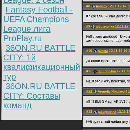
League: 2 cезон
#8
12.11.12 14:1
Aspeek
Fantasy Football -
#7 сосала бы она долго и
UEFA Champions
League лига
#9
12.11.12 
tabureto4ka
ProPlay.ru
№8 у кого долбоеб =D хот
хотя впрочем ненадо, уе
36ON.RU BATTLE
#10
12.11.12 19:
p0keta
CITY: 1й
да наши московские про м
квалификационный
#11
12.11.12
tabureto4ka
тур
№10 это и ежу понятно, п
36ON.RU BATTLE
#12
1
Anatoliy Nikolaevi4
CITY: Составы
#8 TI BL9 SMEL4AK 1V1? 
команд
#13
13.11.1
tabureto4ka
№8 сука такой дибил ржу 