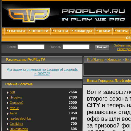
ГЛАВНАЯ
НОВОСТИ
СТАТЬИ
КОМАНДЫ
ДЕМКИ
VOD'ы
СА
Забыли па
Логин:
Пароль:
Регистра
Расписание ProPlayTV
ProPlay.ru
>
Новости
>
Бит
Мы ищем стримеров по League of Legends
и DOTA2!
Битва Городов: Плей-о
Самые богатые
Вот и завершил
2664
ggtt
2400
второго сезона
Hvostyn
2000
GopaveC
CITY
и теперь н
2000
rmn1x
решающая стади
1958
Akon
офф вышли восе
994
razdavalochka
700
CoolMast
за призовой фо
606
Devostatortk