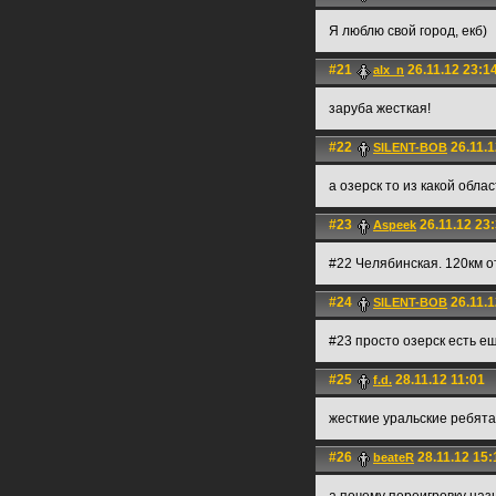
Я люблю свой город, екб)
#21
26.11.12 23:1
alx_n
заруба жесткая!
#22
26.11.1
SILENT-BOB
а озерск то из какой облас
#23
26.11.12 23
Aspeek
#22 Челябинская. 120км о
#24
26.11.1
SILENT-BOB
#23 просто озерск есть ещ
#25
28.11.12 11:01
f.d.
жесткие уральские ребята
#26
28.11.12 15:
beateR