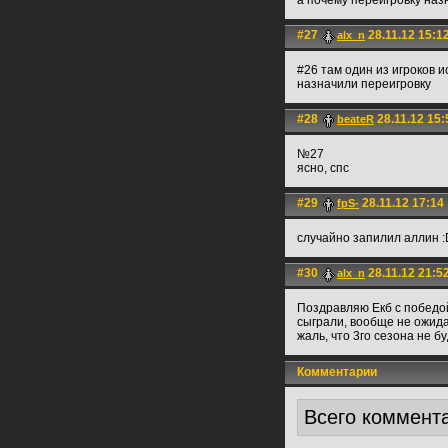
а почему переигровку наз
#27
28.11.12 15:1
alx_n
#26 там один из игроков 
назначили переигровку
#28
28.11.12 15:
beateR
№27
ясно, спс
#29
28.11.12 17:14
fpS-
случайно запилил аллин :D
#30
28.11.12 21:5
alx_n
Поздравляю Екб с победой
сыграли, вообще не ожида
жаль, что 3го сезона не бу
Комментарии
Всего коммент