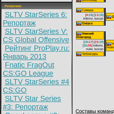
Волгоград
-
Репортажи
Самара
SLTV StarSeries 6:
[
4
:
16
] [
13
:
16
]
О
inferno, tuscan
Репортаж
Озёрск
-
SLTV StarSeries V:
Нижний
Новгород
CS Global Offensive
[
19
:
17
] [
15
:
19
]
Н
[
16
:
06
] inferno,
Рейтинг ProPlay.ru:
Новг
nuke, tuscan
Чебоксары
Январь 2013
Fnatic FragOut
CS:GO League
SLTV StarSeries #4
CS:GO
SLTV Star Series
#3: Репортаж
Составы команд