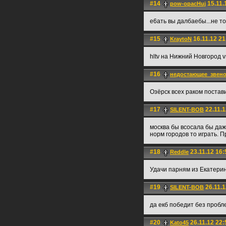
#14
15.11.
pow-opacHuj
е6ать вы далбаебы...не т
#15
16.11.12 21
KraytoN
hltv на Нижний Новгород 
#16
недостающее_звен
Озёрск всех раком постави
#17
22.11.1
SILENT-BOB
москва бы всосала бы даже
норм городов то играть. 
#18
23.11.12 16:
Reddle
Удачи парням из Екатерин
#19
26.11.1
SILENT-BOB
да екб победит без пробл
#20
26.11.12 22:
Kato45