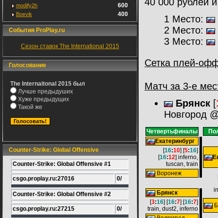
40 000 рублей и
600
modify2h
400
Boevik
1 Место:
2 Место:
События ProPlay.ru
3 Место:
Сезон ставок The International 2015
Сетка плей-оф
Голосование
The Internaitonal 2015 был
Матч за 3-е мес
Лучше предыдуших
Хуже предыдущих
Брянск
[
Такой же
Новгород @ 
Четвертьфиналы
По
Екатеринбург
Counter-Strike: Global Offensive
[
16
:
10
] [
5
:
16
]
[
16
:
12
] inferno,
Е
Counter-Strike: Global Offensive #1
tuscan, train
Воронеж
csgo.proplay.ru:27016
0/
-
i
Брянск
Counter-Strike: Global Offensive #2
[
3
:
16
] [
16
:
7
] [
16
:
7
]
Б
csgo.proplay.ru:27215
0/
train, dust2, inferno