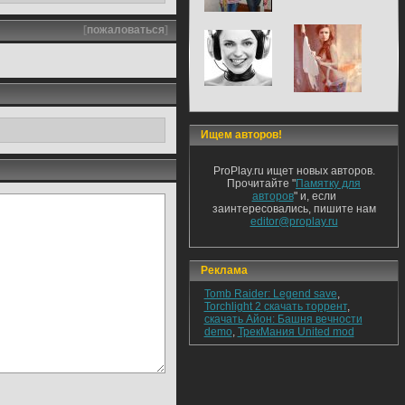
[
пожаловаться
]
Ищем авторов!
ProPlay.ru ищет новых авторов.
Прочитайте "
Памятку для
авторов
" и, если
заинтересовались, пишите нам
editor@proplay.ru
Реклама
Tomb Raider: Legend save
,
Torchlight 2 скачать торрент
,
скачать Айон: Башня вечности
demo
,
ТрекМания United mod