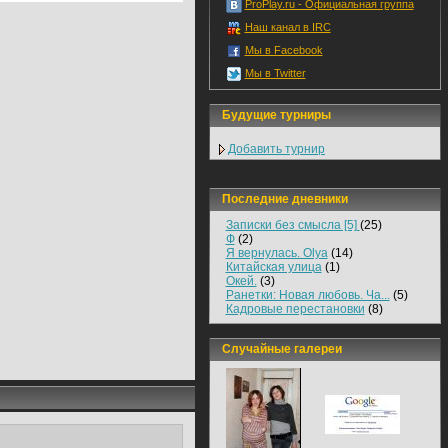
ProPlay.ru - Официальная группа
Наш канал в IRC
Мы в Facebook
Мы в Twitter
Будущие турниры
Добавить турнир
Последние дневники
Записки без смысла [5]
(25)
Ф
(2)
Я вернулась. Olya
(14)
Китайская улица
(1)
Окей.
(3)
Ранетки: Новая любовь. Ча...
(5)
Кадровые перестановки
(8)
Случайные галереи