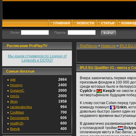
ГЛАВНАЯ
НОВОСТИ
СТАТЬИ
КОМАН
Логин:
Пароль:
Расписание ProPlayTV
ProPlay.ru
>
Новости
>
IPL5 EU Q
Мы ищем стримеров по League of
Legends и DOTA2!
IPL5 EU Qualifier #1 - квота у C
Самые богатые
Вчера закончилась первая евро
2664
ggtt
призовым фондом в 100 000 дол
2400
Hvostyn
среди которых было и белорусс
2000
GopaveC
Cyph3r
и
Keep3r
не смогли з
четвертьфинале будущим побед
2000
rmn1x
1958
Akon
К слову состав Colwn перед ту
994
razdavalochka
команду покинул
l1nkin
, кот
довольно быстро занял один из
700
CoolMast
недавнего времени выступающ
606
Devostatortk
600
modify2h
В драматично развивающемся 
у голландской тройки
Eclyps
400
Boevik
оплаченную квоту в Лас-Вегас, а