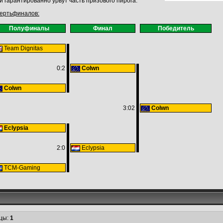
 гарантированно урвут часть призового пирога.
вертьфиналов:
Полуфиналы
Финал
Победитель
Team Dignitas
0:2
Colwn
Colwn
3:02
Colwn
Eclypsia
2:0
Eclypsia
TCM-Gaming
цы:
1