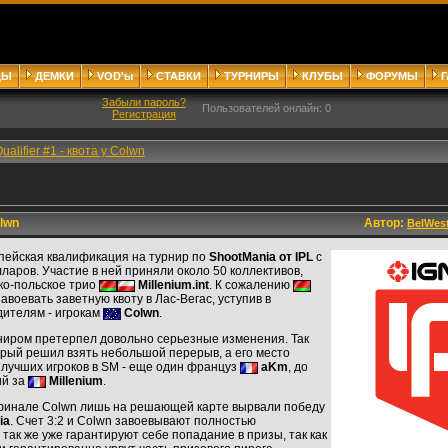
ДЫ
ДЕМКИ
VOD'ы
СТАВКИ
ТУРНИРЫ
КЛУБЫ
ФОРУМЫ
Забыли пароль?
Пользователей онлайн: 0
Регистрация
ualifier #1 - квота у Colwn
olwn
Автор:
BelWes
пейская квалификация на турнир по
ShootMania от IPL
с
ларов. Участие в ней приняли около 50 коллективов,
ко-польское трио
Millenium.int
. К сожалению
авоевать заветную квоту в Лас-Вегас, уступив в
ителям - игрокам
Colwn
.
рниром претерпел довольно серьезные изменения. Так
орый решил взять небольшой перерыв, а его место
 лучших игроков в SM - еще один француз
aKm
, до
ий за
Millenium
.
финале Colwn лишь на решающей карте вырвали победу
ia
. Счет 3:2 и Colwn завоевывают полностью
 так же уже гарантируют себе попадание в призы, так как