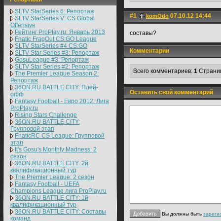
SLTV StarSeries 6: Репортаж
#1
07.10.12 14:44
komOdo
SLTV StarSeries V: CS Global
Offensive
Рейтинг ProPlay.ru: Январь 2013
составы?
Fnatic FragOut CS:GO League
SLTV StarSeries #4 CS:GO
Комментарии
SLTV Star Series #3: Репортаж
GosuLeague #3: Репортаж
SLTV Star Series #2: Репортаж
Всего комментариев:
1
Страни
The Premier League Season 2:
Репортаж
36ON.RU BATTLE CITY: Плей-
Оставить свой комментарий
офф
Fantasy Football - Евро 2012: Лига
ProPlay.ru
Rising Stars Challenge
36ON.RU BATTLE CITY:
Групповой этап
FnaticRC CS League: Групповой
этап
It's Gosu's Monthly Madness: 2
сезон
36ON.RU BATTLE CITY: 2й
квалификационный тур
The Premier League: 2 cезон
Fantasy Football - UEFA
Champions League лига ProPlay.ru
36ON.RU BATTLE CITY: 1й
квалификационный тур
36ON.RU BATTLE CITY: Составы
Вы должны быть
зареги
команд