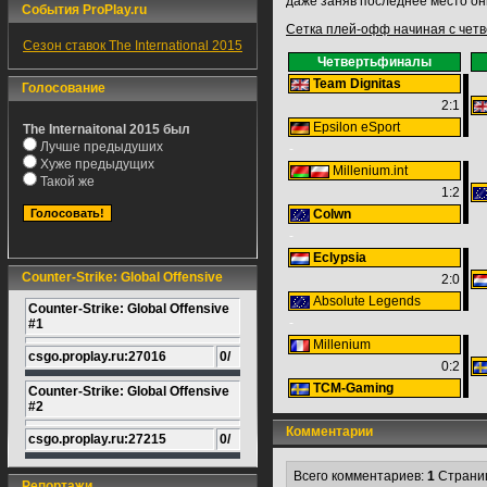
даже заняв последнее место они
События ProPlay.ru
Сетка плей-офф начиная с чет
Сезон ставок The International 2015
Четвертьфиналы
Team Dignitas
Голосование
2:1
Epsilon eSport
The Internaitonal 2015 был
Лучше предыдуших
-
Хуже предыдущих
Millenium.int
Такой же
1:2
Colwn
-
Eclypsia
Counter-Strike: Global Offensive
2:0
Absolute Legends
Counter-Strike: Global Offensive
-
#1
Millenium
csgo.proplay.ru:27016
0/
0:2
TCM-Gaming
Counter-Strike: Global Offensive
#2
Комментарии
csgo.proplay.ru:27215
0/
Всего комментариев:
1
Страни
Репортажи