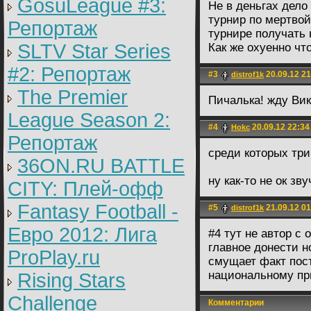
GosuLeague #3:
Не в деньгах дело
турнир по мертвой
Репортаж
турнире получать 
SLTV Star Series
Как же охуенно чт
#2: Репортаж
#3
20.09.12 21
distrof1k
The Premier
Пичалька! жду Ви
League Season 2:
#4
20.09.12 22:34
Hokc
Репортаж
среди которых три
36ON.RU BATTLE
ну как-то не ок зву
CITY: Плей-офф
Fantasy Football -
#5
21.09.12 01
distrof1k
Евро 2012: Лига
#4 тут не автор с
главное донести н
ProPlay.ru
смущает факт пост
национальному при
Rising Stars
Challenge
Комментарии