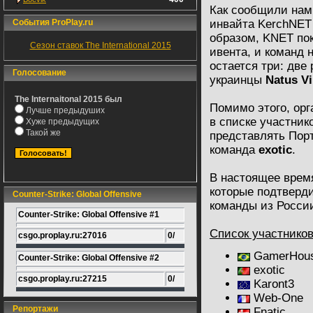
Как сообщили нам 
События ProPlay.ru
инвайта KerchNET
образом, KNET по
Сезон ставок The International 2015
ивента, и команд 
остается три: две
Голосование
украинцы
Natus V
The Internaitonal 2015 был
Помимо этого, ор
Лучше предыдуших
в списке участник
Хуже предыдущих
Такой же
представлять Порт
команда
exotic
.
В настоящее время
которые подтверди
Counter-Strike: Global Offensive
команды из Росси
Counter-Strike: Global Offensive #1
Список участников
csgo.proplay.ru:27016
0/
GamerHou
Counter-Strike: Global Offensive #2
exotic
csgo.proplay.ru:27215
0/
Karont3
Web-One
Репортажи
Fnatic