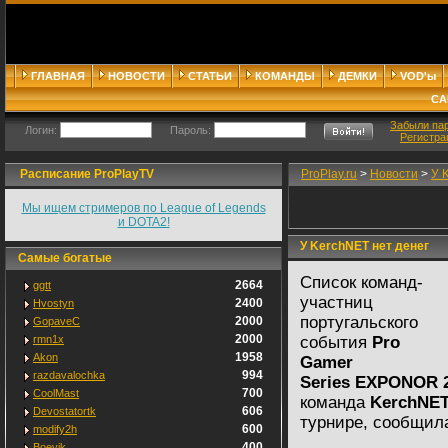
ГЛАВНАЯ
НОВОСТИ
СТАТЬИ
КОМАНДЫ
ДЕМКИ
VOD'ы
СА
Забыли па
Логин:
Пароль:
Регистра
Расписание ProPlayTV
ProPlay.ru
>
Новости
>
У 
Мы ищем стримеров по League of Legends
и DOTA2!
У KerchNET нет денег
Самые богатые
Список команд-
2664
ggtt
участниц
2400
Hvostyn
португальского
2000
GopaveC
2000
rmn1x
события
Pro
1958
Akon
Gamer
994
razdavalochka
Series EXPONOR 
700
CoolMast
команда
KerchNE
606
Devostatortk
турнире, сообщила
600
modify2h
400
Boevik