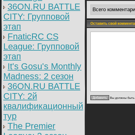
36ON.RU BATTLE
Всего комментар
CITY: Групповой
Оставить свой коммента
этап
FnaticRC CS
League: Групповой
этап
It's Gosu's Monthly
Madness: 2 сезон
36ON.RU BATTLE
CITY: 2й
Вы должны быт
квалификационный
тур
The Premier