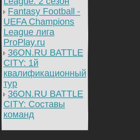
League: 2 cезон
Fantasy Football -
UEFA Champions
League лига
ProPlay.ru
36ON.RU BATTLE
CITY: 1й
квалификационный
тур
36ON.RU BATTLE
CITY: Составы
команд