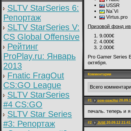
USSR
SLTV StarSeries 6:
Na`Vi
Репортаж
Virtus.pro
SLTV StarSeries V:
Призовой фонд ив
CS Global Offensive
9.000€
4.000€
Рейтинг
2.000€
ProPlay.ru: Январь
Pro Gamer Series 
октября.
2013
Fnatic FragOut
Комментарии
CS:GO League
Всего комментар
SLTV StarSeries
#1
20.09.1
pow-opacHuj
#4 CS:GO
печаль. теперь и я
SLTV Star Series
#3: Репортаж
#2
20.09.12 21:41
JUSE