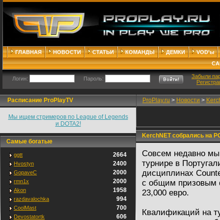
ГЛАВНАЯ
НОВОСТИ
СТАТЬИ
КОМАНДЫ
ДЕМКИ
VOD'ы
СА
Забыли па
Логин:
Пароль:
Регистра
Расписание ProPlayTV
ProPlay.ru
>
Новости
>
Kerc
Мы ищем стримеров по League of Legends
и DOTA2!
KerchNET собрались на P
Самые богатые
Совсем недавно мы
2664
ggtt
турнире в Португал
2400
Hvostyn
дисциплинах Counter-
2000
GopaveC
2000
rmn1x
с общим призовым 
1958
Akon
23,000 евро.
994
razdavalochka
700
CoolMast
Квалификаций на ту
606
Devostatortk