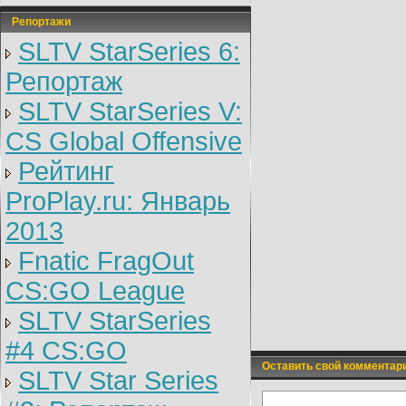
Репортажи
SLTV StarSeries 6:
Репортаж
SLTV StarSeries V:
CS Global Offensive
Рейтинг
ProPlay.ru: Январь
2013
Fnatic FragOut
CS:GO League
SLTV StarSeries
#4 CS:GO
Оставить свой комментар
SLTV Star Series