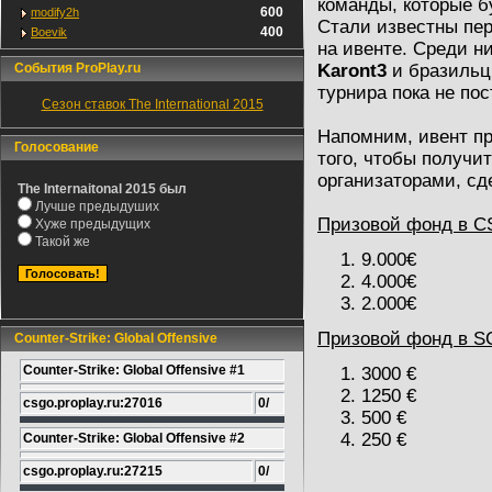
команды, которые б
600
modify2h
Стали известны пе
400
Boevik
на ивенте. Среди н
События ProPlay.ru
Karont3
и бразиль
турнира пока не пос
Сезон ставок The International 2015
Напомним, ивент про
Голосование
того, чтобы получи
организаторами, сд
The Internaitonal 2015 был
Лучше предыдуших
Призовой фонд в CS
Хуже предыдущих
Такой же
9.000€
4.000€
2.000€
Призовой фонд в SC
Counter-Strike: Global Offensive
Counter-Strike: Global Offensive #1
3000 €
1250 €
csgo.proplay.ru:27016
0/
500 €
250 €
Counter-Strike: Global Offensive #2
csgo.proplay.ru:27215
0/