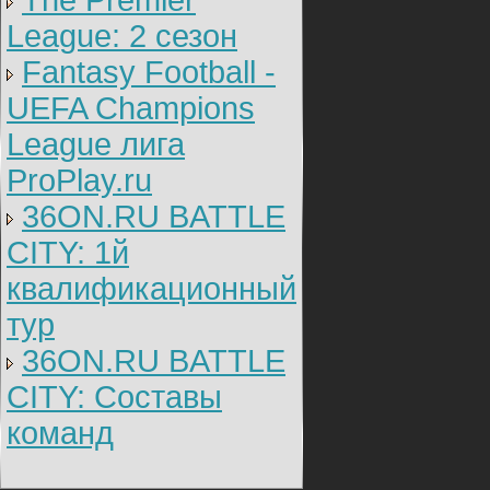
The Premier
League: 2 cезон
Fantasy Football -
UEFA Champions
League лига
ProPlay.ru
36ON.RU BATTLE
CITY: 1й
квалификационный
тур
36ON.RU BATTLE
CITY: Составы
команд