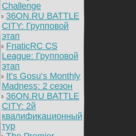
Challenge
36ON.RU BATTLE
CITY: Групповой
этап
FnaticRC CS
League: Групповой
этап
It's Gosu's Monthly
Madness: 2 сезон
36ON.RU BATTLE
CITY: 2й
квалификационный
тур