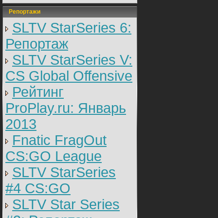
Репортажи
SLTV StarSeries 6:
Репортаж
SLTV StarSeries V:
CS Global Offensive
Рейтинг
ProPlay.ru: Январь
2013
Fnatic FragOut
CS:GO League
SLTV StarSeries
#4 CS:GO
SLTV Star Series