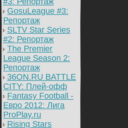
#3: Репортаж
GosuLeague #3:
Репортаж
SLTV Star Series
#2: Репортаж
The Premier
League Season 2:
Репортаж
36ON.RU BATTLE
CITY: Плей-офф
Fantasy Football -
Евро 2012: Лига
ProPlay.ru
Rising Stars