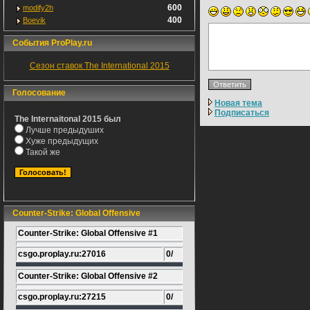
600
modify2h
400
Boevik
События ProPlay.ru
Сезон ставок The International 2015
Голосование
Новая тема
Подписаться
The Internaitonal 2015 был
Лучше предыдуших
Хуже предыдущих
Такой же
Counter-Strike: Global Offensive
Counter-Strike: Global Offensive #1
csgo.proplay.ru:27016
0/
Counter-Strike: Global Offensive #2
csgo.proplay.ru:27215
0/