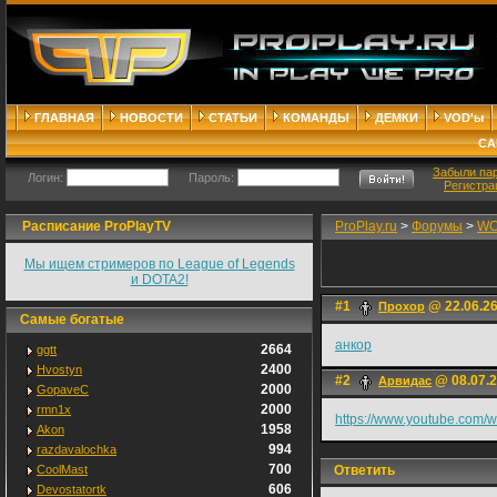
ГЛАВНАЯ
НОВОСТИ
СТАТЬИ
КОМАНДЫ
ДЕМКИ
VOD'ы
СА
Забыли па
Логин:
Пароль:
Регистра
Расписание ProPlayTV
ProPlay.ru
>
Форумы
>
W
Мы ищем стримеров по League of Legends
и DOTA2!
#1
@ 22.06.26
Прохор
Самые богатые
анкор
2664
ggtt
2400
Hvostyn
#2
@ 08.07.2
Арвидас
2000
GopaveC
2000
rmn1x
https://www.youtube.com/
1958
Akon
994
razdavalochka
700
CoolMast
Ответить
606
Devostatortk