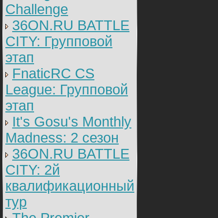
Challenge
36ON.RU BATTLE
CITY: Групповой
этап
FnaticRC CS
League: Групповой
этап
It's Gosu's Monthly
Madness: 2 сезон
36ON.RU BATTLE
CITY: 2й
квалификационный
тур