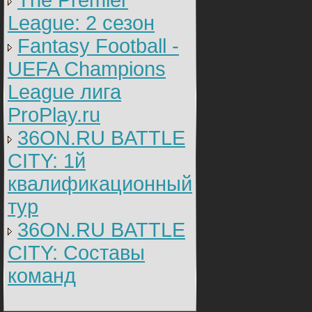
The Premier
League: 2 cезон
Fantasy Football -
UEFA Champions
League лига
ProPlay.ru
36ON.RU BATTLE
CITY: 1й
квалификационный
тур
36ON.RU BATTLE
CITY: Составы
команд