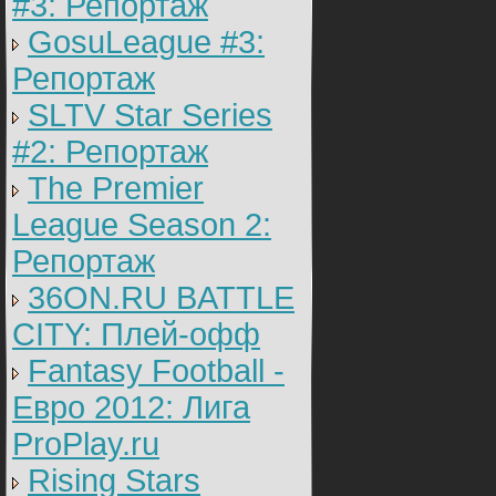
#3: Репортаж
GosuLeague #3:
Репортаж
SLTV Star Series
#2: Репортаж
The Premier
League Season 2:
Репортаж
36ON.RU BATTLE
CITY: Плей-офф
Fantasy Football -
Евро 2012: Лига
ProPlay.ru
Rising Stars