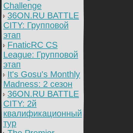
Challenge
36ON.RU BATTLE
CITY: Групповой
этап
FnaticRC CS
League: Групповой
этап
It's Gosu's Monthly
Madness: 2 сезон
36ON.RU BATTLE
CITY: 2й
квалификационный
тур