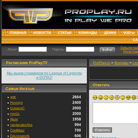
ГЛАВНАЯ
НОВОСТИ
СТАТЬИ
КОМАНДЫ
ДЕМКИ
VOD'ы
СА
Забыли па
Логин:
Пароль:
Регистра
Расписание ProPlayTV
ProPlay.ru
>
Форумы
>
Le
Мы ищем стримеров по League of Legends
и DOTA2!
Ответить
Самые богатые
2664
ggtt
2400
Hvostyn
2000
GopaveC
2000
rmn1x
1958
Akon
994
razdavalochka
700
CoolMast
606
Devostatortk