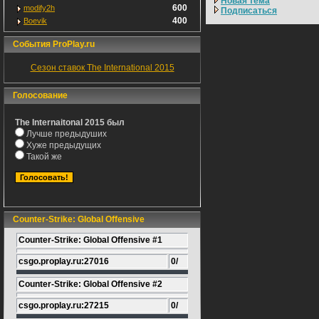
Новая тема
600
modify2h
Подписаться
400
Boevik
События ProPlay.ru
Сезон ставок The International 2015
Голосование
The Internaitonal 2015 был
Лучше предыдуших
Хуже предыдущих
Такой же
Counter-Strike: Global Offensive
Counter-Strike: Global Offensive #1
csgo.proplay.ru:27016
0/
Counter-Strike: Global Offensive #2
csgo.proplay.ru:27215
0/