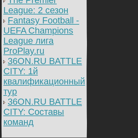
The Premier
League: 2 cезон
Fantasy Football -
UEFA Champions
League лига
ProPlay.ru
36ON.RU BATTLE
CITY: 1й
квалификационный
тур
36ON.RU BATTLE
CITY: Составы
команд