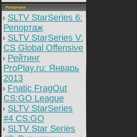
Репортажи
SLTV StarSeries 6:
Репортаж
SLTV StarSeries V:
CS Global Offensive
Рейтинг
ProPlay.ru: Январь
2013
Fnatic FragOut
CS:GO League
SLTV StarSeries
#4 CS:GO
SLTV Star Series