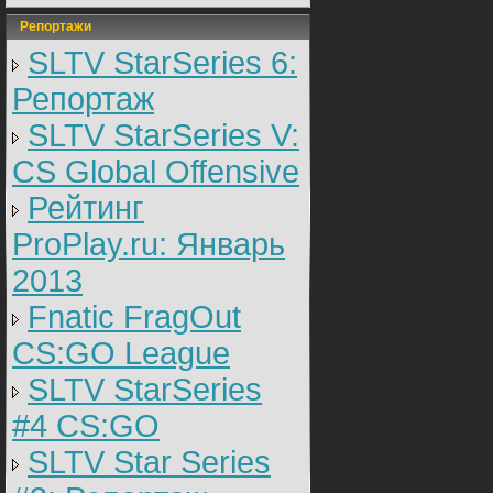
Репортажи
SLTV StarSeries 6:
Репортаж
SLTV StarSeries V:
CS Global Offensive
Рейтинг
ProPlay.ru: Январь
2013
Fnatic FragOut
CS:GO League
SLTV StarSeries
#4 CS:GO
SLTV Star Series