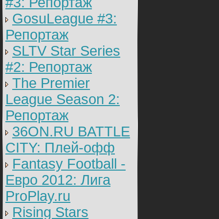
#3: Репортаж
GosuLeague #3:
Репортаж
SLTV Star Series
#2: Репортаж
The Premier
League Season 2:
Репортаж
36ON.RU BATTLE
CITY: Плей-офф
Fantasy Football -
Евро 2012: Лига
ProPlay.ru
Rising Stars