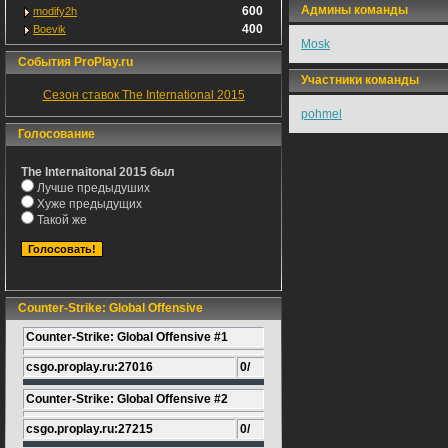
Админы команды
600
modify2h
400
Boevik
Mosk
События ProPlay.ru
Участники команды
Сезон ставок The International 2015
pohmel
Голосование
The Internaitonal 2015 был
Лучше предыдуших
Хуже предыдущих
Такой же
Counter-Strike: Global Offensive
Counter-Strike: Global Offensive #1
csgo.proplay.ru:27016
0/
Counter-Strike: Global Offensive #2
csgo.proplay.ru:27215
0/