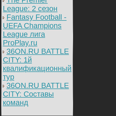
The Premier
League: 2 cезон
Fantasy Football -
UEFA Champions
League лига
ProPlay.ru
36ON.RU BATTLE
CITY: 1й
квалификационный
тур
36ON.RU BATTLE
CITY: Составы
команд