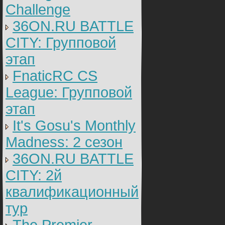
Challenge
36ON.RU BATTLE
CITY: Групповой
этап
FnaticRC CS
League: Групповой
этап
It's Gosu's Monthly
Madness: 2 сезон
36ON.RU BATTLE
CITY: 2й
квалификационный
тур