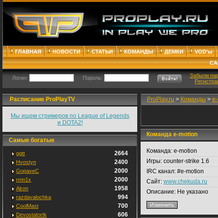
ГЛАВНАЯ
НОВОСТИ
СТАТЬИ
КОМАНДЫ
ДЕМКИ
VOD'ы
СА
Забыли па
Логин:
Пароль:
Регистра
Расписание ProPlayTV
ProPlay.ru
>
Команды
>
e-
Мы ищем стримеров по League of Legends
и DOTA2!
Команда e-motion
Самые богатые
Команда:
e-motion
2664
ggtt
Игры:
counter-strike 1.6
2400
Hvostyn
2000
GopaveC
IRC канал:
#e-motion
2000
rmn1x
Сайт:
www.chekuda.ru
1958
Akon
Описание:
Не указано
994
razdavalochka
700
CoolMast
606
Devostatortk