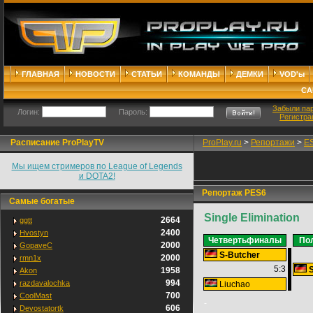
ГЛАВНАЯ
НОВОСТИ
СТАТЬИ
КОМАНДЫ
ДЕМКИ
VOD'ы
СА
Забыли па
Логин:
Пароль:
Регистра
Расписание ProPlayTV
ProPlay.ru
>
Репортажи
>
ES
Мы ищем стримеров по League of Legends
и DOTA2!
Репортаж PES6
Самые богатые
Single Elimination
2664
ggtt
2400
Hvostyn
Четвертьфиналы
По
2000
GopaveC
S-Butcher
2000
rmn1x
5:3
1958
Akon
994
razdavalochka
Liuchao
700
CoolMast
-
606
Devostatortk