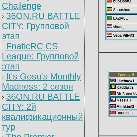
bubaloo#2
Challenge
Shooshoo
36ON.RU BATTLE
LAZIALE
CITY: Групповой
siraadj
этап
Vega Villy#3
FnaticRC CS
League: Групповой
этап
It's Gosu's Monthly
Группа B
Liuchao#1
Madness: 2 сезон
Kaddar#2
36ON.RU BATTLE
Bh-Barca V
MessiaH
CITY: 2й
Mishkin#3
Burk1903
квалификационный
тур