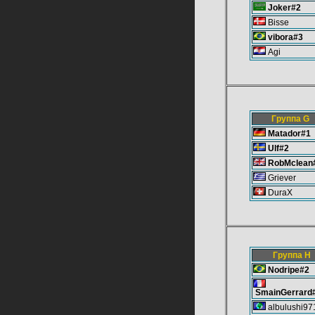
Joker#2
Bisse
vibora#3
Agi
Группа G
Matador#1
Ulf#2
RobMclean
Griever
DuraX
Группа H
Nodripe#2
SmainGerrard
albulushi97