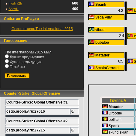
600
modify2h
Spank
400
Boevik
4:2
Vega Villy
События ProPlay.ru
-
Сезон ставок The International 2015
vibora
2:4
b
Голосование
bubaloo
-
The Internaitonal 2015 был
Matador
Лучше предыдуших
6:5
S
Хуже предыдущих
Такой же
SmainGerrard
Counter-Strike: Global Offensive
Группа A
Counter-Strike: Global Offensive #1
Matador
csgo.proplay.ru:27016
0/
Droodie
pollitelli
Counter-Strike: Global Offensive #2
Spank
csgo.proplay.ru:27215
0/
skundisklan