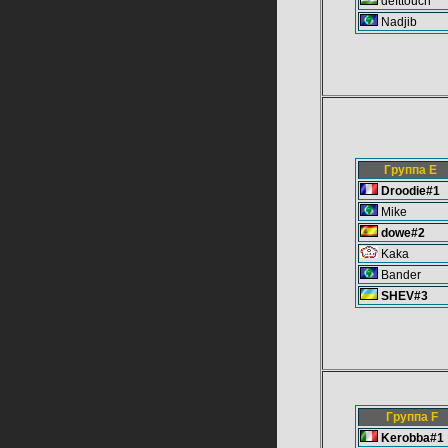
defttouch
Nadjib
Группа E
Droodie#1
Mike
dowe#2
Kaka
Bander
SHEV#3
Группа F
Kerobba#1