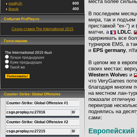
места более сильн
600
modify2h
400
Boevik
В последнем месяц
События ProPlay.ru
мира, так и подъем
приставкой "ex-") и
Сезон ставок The International 2015
матчи, а
LDLC
,
одерживать все бол
Голосование
турниров EMS, а т
и
EPS germany
, n!
The Internaitonal 2015 был
Лучше предыдуших
В целом же в европ
Хуже предыдущих
Такой же
своих местах: верх
Western Wolve
s и
что VeryGames поте
благодаря многим п
на местном лан-тур
Counter-Strike: Global Offensive
показали отличную и
Counter-Strike: Global Offensive #1
переиграв нескольк
поднялись на десят
csgo.proplay.ru:27016
0/
сами:
Counter-Strike: Global Offensive #2
Европейский 
csgo.proplay.ru:27215
0/