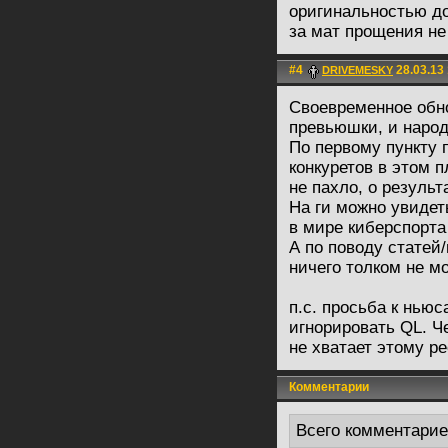
оригинальностью д
за мат прощения не
#4
28.03.13 
DRIVEMESKY
Своевременное обно
превьюшки, и народ
По первому пункту 
конкуретов в этом 
не пахло, о резуль
На ги можно увидеть
в мире киберспорта
А по поводу статей
ничего толком не м
п.с. просьба к ньюс
игнорировать QL. Че
не хватает этому ре
Комментарии
Всего комментари