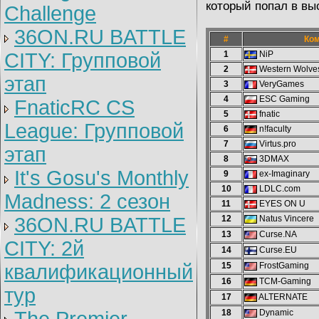
который попал в вы
Challenge
36ON.RU BATTLE
#
Ко
CITY: Групповой
1
NiP
2
Western Wolves
этап
3
VeryGames
4
ESC Gaming
FnaticRC CS
5
fnatic
League: Групповой
6
n!faculty
7
Virtus.pro
этап
8
3DMAX
It's Gosu's Monthly
9
ex-Imaginary
10
LDLC.com
Madness: 2 сезон
11
EYES ON U
36ON.RU BATTLE
12
Natus Vincere
13
Curse.NA
CITY: 2й
14
Curse.EU
квалификационный
15
FrostGaming
16
TCM-Gaming
тур
17
ALTERNATE
18
Dynamic