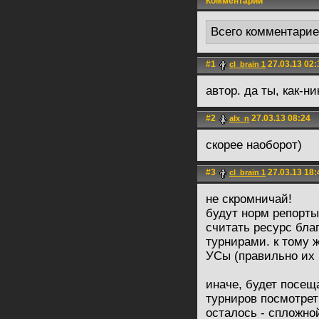
Комментарии
Всего комментари
#1
27.03.13 02:
cl_brain 1
автор. да ты, как-
#2
27.03.13 08:24
alx_n
скорее наоборот)
#3
27.03.13 18:
cl_brain 1
не скромничай!
будут норм репорты
считать ресурс бла
турнирами. к тому 
УСы (правильно их
иначе, будет посещ
турниров посмотрет
осталось - спложн