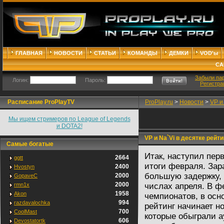
ГЛАВНАЯ
НОВОСТИ
СТАТЬИ
КОМАНДЫ
ДЕМКИ
VOD'ы
СА
Забыли па
Логин:
Пароль:
Регистра
Расписание ProPlayTV
ProPlay.ru
>
Новости
>
VP и
Мы ищем стримеров по League of Legends
и DOTA2!
VP и Na`Vi в десятке рейтин
Самые богатые
Итак, наступил пер
2664
ggtt
итоги февраля. Зар
2400
Hvostyn
большую задержку, 
2000
GopaveC
2000
rmn1x
числах апреля. В ф
1958
Akon
чемпионатов, в осн
994
razdavalochka
рейтинг начинает 
700
CoolMast
которые обыграли а
606
Devostatortk