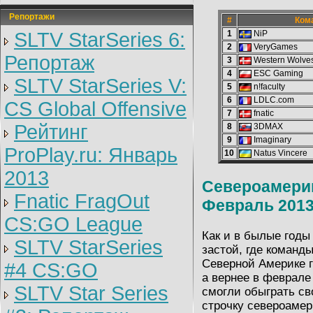
Репортажи
#
Ком
SLTV StarSeries 6:
1
NiP
2
VeryGames
Репортаж
3
Western Wolves
4
ESC Gaming
SLTV StarSeries V:
5
n!faculty
6
LDLC.com
CS Global Offensive
7
fnatic
Рейтинг
8
3DMAX
9
Imaginary
ProPlay.ru: Январь
10
Natus Vincere
2013
Североамерик
Fnatic FragOut
Февраль 2013
CS:GO League
Как и в былые годы
SLTV StarSeries
застой, где команды
Северной Америке г
#4 CS:GO
а вернее в феврале
SLTV Star Series
смогли обыграть св
строчку североамер