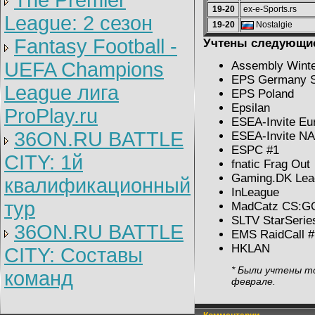
The Premier
19-20
ex-e-Sports.rs
League: 2 cезон
19-20
Nostalgie
Fantasy Football -
Учтены следующие
UEFA Champions
Assembly Winte
EPS Germany S
League лига
EPS Poland
Epsilan
ProPlay.ru
ESEA-Invite Eu
36ON.RU BATTLE
ESEA-Invite NA
ESPC #1
CITY: 1й
fnatic Frag Out
Gaming.DK Lea
квалификационный
InLeague
тур
MadCatz CS:G
SLTV StarSerie
36ON.RU BATTLE
EMS RaidCall #
HKLAN
CITY: Составы
* Были учтены т
команд
феврале.