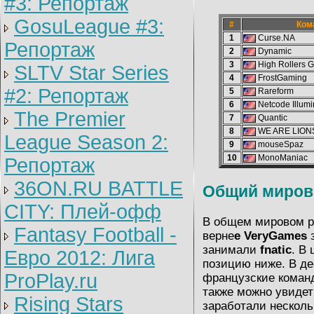
#3: Репортаж
GosuLeague #3:
#
Ком
1
Curse.NA
Репортаж
2
Dynamic
3
High Rollers 
SLTV Star Series
4
FrostGaming
#2: Репортаж
5
Rareform
6
Netcode Illumi
The Premier
7
Quantic
8
WE ARE LION
League Season 2:
9
mouseSpaz
10
MonoManiac
Репортаж
36ON.RU BATTLE
Общий миров
CITY: Плей-офф
В общем мировом р
Fantasy Football -
верне
е VeryGames
занимали
fnatic
. В
Евро 2012: Лига
позицию ниже. В де
ProPlay.ru
французские кома
также можно увиде
Rising Stars
заработали несколь