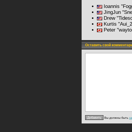
Ioannis "Fog
JingJun "Sn
Drew "Tideso
Kurtis "Aui_
Peter "wayt
Оставить свой комментар
Вы должны быть
з