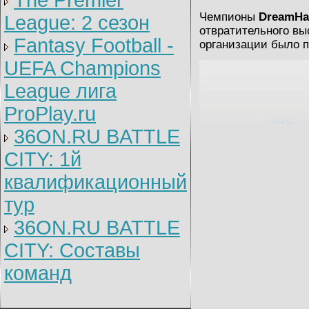
The Premier
Чемпионы
DreamHa
League: 2 cезон
отвратительного вы
Fantasy Football -
организации было п
UEFA Champions
League лига
ProPlay.ru
36ON.RU BATTLE
CITY: 1й
квалификационный
тур
36ON.RU BATTLE
CITY: Составы
команд