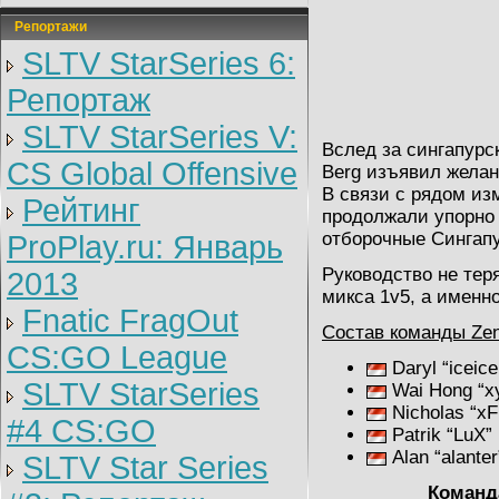
Репортажи
SLTV StarSeries 6:
Репортаж
SLTV StarSeries V:
Вслед за сингапурс
CS Global Offensive
Berg изъявил жела
В связи с рядом из
Рейтинг
продолжали упорно 
отборочные Сингап
ProPlay.ru: Январь
Руководство не тер
2013
микса 1v5, а именн
Fnatic FragOut
Состав команды Zen
CS:GO League
Daryl “iceice
SLTV StarSeries
Wai Hong “xy
Nicholas “x
#4 CS:GO
Patrik “LuX”
Alan “alanter
SLTV Star Series
Команд