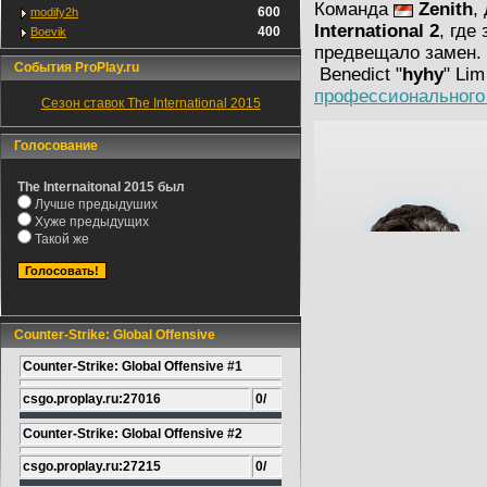
Команда
Zenith
,
600
modify2h
International 2
, где
400
Boevik
предвещало замен. 
События ProPlay.ru
Benedict "
hyhy
" Li
профессионального 
Сезон ставок The International 2015
Голосование
The Internaitonal 2015 был
Лучше предыдуших
Хуже предыдущих
Такой же
Counter-Strike: Global Offensive
Counter-Strike: Global Offensive #1
csgo.proplay.ru:27016
0/
Counter-Strike: Global Offensive #2
csgo.proplay.ru:27215
0/