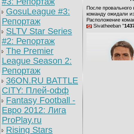
#3: Репортаж
После провального
GosuLeague #3:
команду ожидали и
Репортаж
Расположение кома
Sivatheeban "
143
SLTV Star Series
#2: Репортаж
The Premier
League Season 2:
Репортаж
36ON.RU BATTLE
CITY: Плей-офф
Fantasy Football -
Евро 2012: Лига
ProPlay.ru
Rising Stars