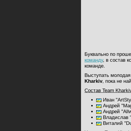
Буквально по прош
команду
, в состав 
команде.
Выступать молодая
Kharkiv
, пока не н
Cостав Team Kharki
Иван "ArtSty
Андрей "Mag
Андрей "All
Владислав "
Виталий "Du