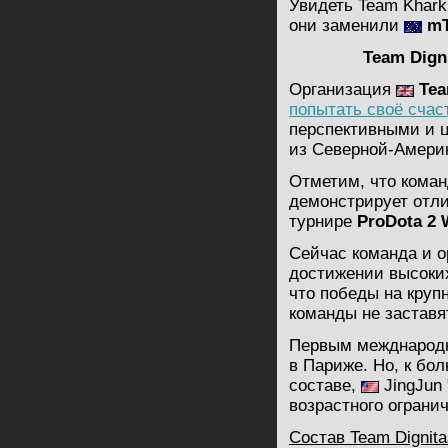
Увидеть Team Khark
они заменили
m
Team Dign
Организация
Tea
попытать своё счас
перспективными и 
из Северной-Амери
Отметим, что коман
демонстрирует отли
турнире
ProDota 2 
Сейчас команда и о
достижении высоких
что победы на круп
команды не заставя
Первым межднародн
в Париже. Но, к бо
составе,
JingJun 
возрастного ограни
Состав
Team Dignita