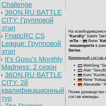
Challenge
36ON.RU BATTLE
CITY: Групповой
этап
На освободившиеся
FnaticRC CS
"
KuroKy
" Salehi Ta
mTw
–
Rene "
Ke
League: Групповой
mousesports
в рам
этап
Series
.
It's Gosu's Monthly
Временный состав 
Madness: 2 сезон
WehSing “Si
Alan “SexyB
36ON.RU BATTLE
Kuro “KuroKy
Rene “Kebap
CITY: 2й
Alexander “A
квалификационный
Позже руководство
тур
состав команды.