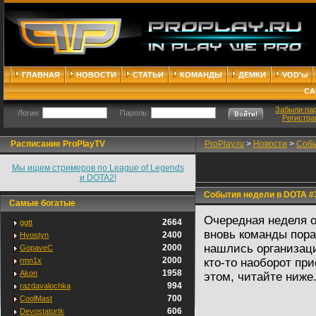
ГЛАВНАЯ
НОВОСТИ
СТАТЬИ
КОМАНДЫ
ДЕМКИ
VOD'ы
СА
Забыли па
Логин:
Пароль:
Регистра
Расписание ProPlayTV
ProPlay.ru
>
Новости
>
Собы
Мы ищем стримеров по League of Legends
и DOTA2!
События недели в DOTA #
Самые богатые
Очередная неделя 
2664
ggtt
вновь команды пора
2400
Hvostyn
нашлись организац
2000
GopaveC
2000
rmn1x
кто-то наоборот пр
1958
Akon
этом, читайте ниже
994
razdavalochka
700
CoolMast
606
Devostatortk