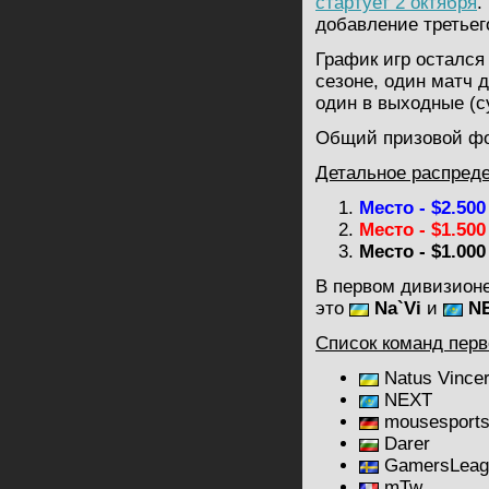
стартует 2 октября
.
добавление третьег
График игр остался
сезоне, один матч 
один в выходные (с
Общий призовой фон
Детальное распреде
Место - $2.500
Место -
$1.500
Место -
$1.000
В первом дивизионе
это
Na`Vi
и
N
Список команд перв
Natus Vince
NEXT
mousesport
Darer
GamersLeagu
mTw