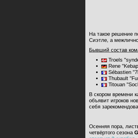
На такое решение п
Сиэтле, а межлично
Бывший состав ком
Troels "synd
Rene "Kebap
Sébastien "
Thubault "Fu
Titouan "Soc
В скором времени к
объявит игроков но
себя зарекомендова
Осенняя пора, лист
четвёртого сезона
G