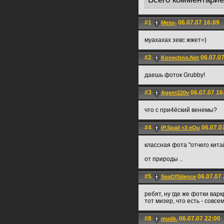
#1
06.07.07 16:09
Mess-
муахахах зевс жжет=)
#2
06.07.07
Konechno.Net
даешь фоток Grubby!
#3
06.07.07 16
Agent220v
что с при4ёский венемы?
#4
06.07.0
iP.Spail <3 eQu
классная фота "отчего кита
от природы ..
#5
06.07.07 
SeaOfSilence
ребят, ну где же фотки вар
тот мизер, что есть - совсе
#8
06.07.07 22:00
mudk.