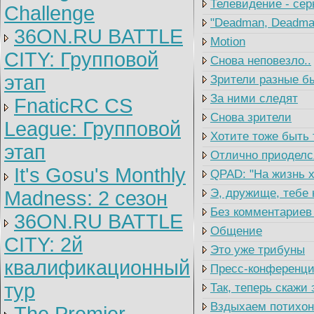
Телевидение - сер
Challenge
"Deadman, Deadman
36ON.RU BATTLE
Motion
CITY: Групповой
Снова неповезло..
этап
Зрители разные б
За ними следят
FnaticRC CS
Снова зрители
League: Групповой
Хотите тоже быть
этап
Отлично приоделс
It's Gosu's Monthly
QPAD: "На жизнь х
Э, дружище, тебе
Madness: 2 сезон
Без комментариев
36ON.RU BATTLE
Общение
CITY: 2й
Это уже трибуны
квалификационный
Пресс-конференция
тур
Так, теперь скажи 
Вздыхаем потихон