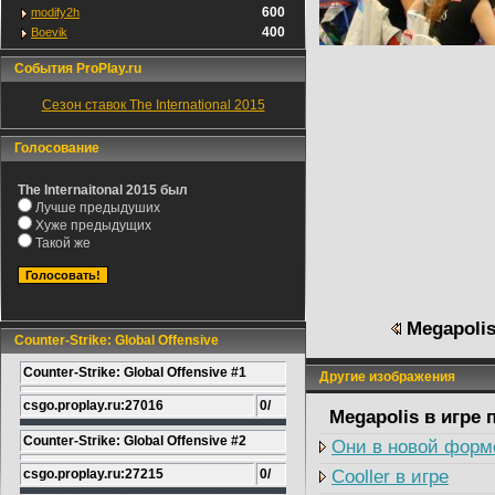
600
modify2h
400
Boevik
События ProPlay.ru
Сезон ставок The International 2015
Голосование
The Internaitonal 2015 был
Лучше предыдуших
Хуже предыдущих
Такой же
Megapolis
Counter-Strike: Global Offensive
Counter-Strike: Global Offensive #1
Другие изображения
csgo.proplay.ru:27016
0/
Megapolis в игре
Counter-Strike: Global Offensive #2
Они в новой форме
csgo.proplay.ru:27215
0/
Cooller в игре