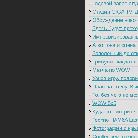
Годовой запас сту
Студия GIGA TV. 
Обсуждение новог
Здесь будут прохо
Импровизированны
А вот она и сцена
Заполенный до от
Трибуны ликуют в
Матча по WOW !
Узнав игру, полов
План на сцену. Вы
То, без чего не м
WOW 5x5
Куда он смотрит?
Techno HAM6A Las
Фотографии с кры
Cooller чем-то явн