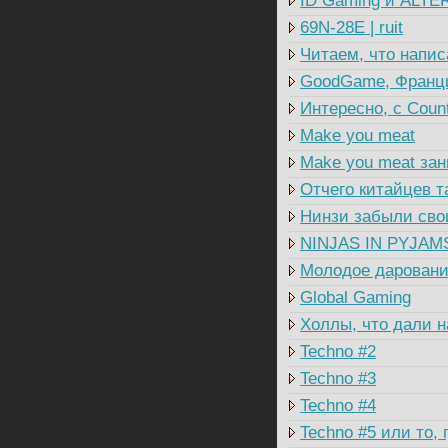
ID Gaming и ALTE
69N-28E | ruit
Читаем, что напис
GoodGame, Франц
Интересно, с Count
Make you meat
Make you meat зан
Отчего китайцев т
Нинзи забыли св
NINJAS IN PYJAM
Молодое даровани
Global Gaming
Холлы, что дали н
Techno #2
Techno #3
Techno #4
Techno #5 или то,