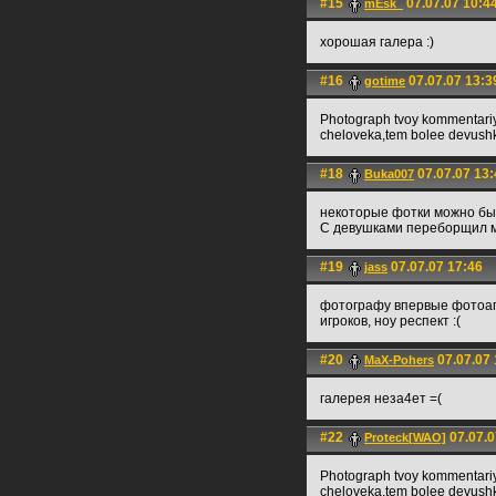
#15
07.07.07 10:4
mEsk_
хорошая галера :)
#16
07.07.07 13:3
gotime
Photograph tvoy kommentariy 
cheloveka,tem bolee devush
#18
07.07.07 13:
Buka007
некоторые фотки можно было
С девушками переборщил 
#19
07.07.07 17:46
jass
фотографу впервые фотоапп
игроков, ноу респект :(
#20
07.07.07 
MaX-Pohers
галерея неза4ет =(
#22
07.07.0
Proteck[WAO]
Photograph tvoy kommentariy 
cheloveka,tem bolee devush