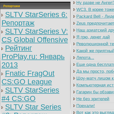
Ну разве не Ангел
Репортажи
WC3. В корее тоже
SLTV StarSeries 6:
Packard Bell - Ли
Репортаж
Zeus предпочитает
SLTV StarSeries V:
Наш азиатский др
Я грю, денег дай
CS Global Offensive
Революционной тех
Рейтинг
Какой же приятны
ProPlay.ru: Январь
Ляпота...
2013
Еще одна бесплат
Да мы просто, поб
Fnatic FragOut
Шоу-матч лицом к 
CS:GO League
Компьютерная ист
SLTV StarSeries
Гагарин бы обзави
#4 CS:GO
Не без зрителей
SLTV Star Series
Поехали!
Вот как это выгля