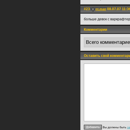
#23
08.07.07 11:3
nt.man
больше девок с варкрафте
Комментарии
Всего комментари
Оставить свой комментар
Вы должны быть
з