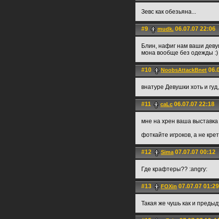
Зевс как обезьяна...
#9
06.07.07 22:06
mudk.
Блин, нафиг нам ваши деву
мона вообще без одежды :)
#10
06.0
NoobsAttackBnet
внатуре Девушки хоть и гуд,
#11
06.07.07 22:18
caLc
мне на хрен ваша выставка
фоткайте игроков, а не кре
#12
07.07.07 00:12
Sima
Где крафтеры?? :angry:
#13
07.07.07 01:29
FOXin
Такая же чушь как и преды