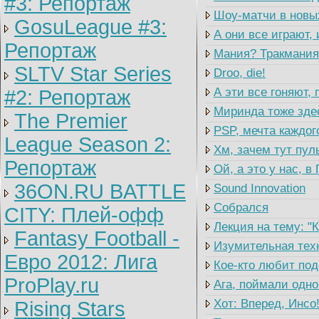
#3: Репортаж
Шоу-матчи в новы
GosuLeague #3:
А они все играют, 
Репортаж
Мания? Тракмания
SLTV Star Series
Droo, die!
А эти все гоняют, г
#2: Репортаж
Миринда тоже зде
The Premier
PSP, мечта каждог
League Season 2:
Хм, зачем тут пул
Репортаж
Ой, а это у нас, в
36ON.RU BATTLE
Sound Innovation
Собрался
CITY: Плей-офф
Лекция на тему: "
Fantasy Football -
Изумительная тех
Евро 2012: Лига
Кое-кто любит по
ProPlay.ru
Ага, поймали одно
Хот: Вперед, Инсо
Rising Stars