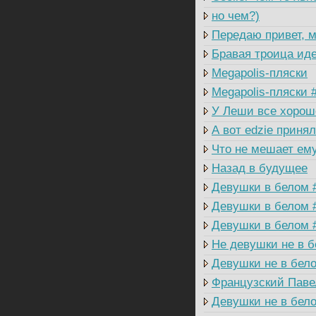
но чем?)
Передаю привет, м
Бравая троица иде
Megapolis-пляски
Megapolis-пляски 
У Леши все хорош
А вот edzie приня
Что не мешает ем
Назад в будущее
Девушки в белом 
Девушки в белом 
Девушки в белом 
Не девушки не в б
Девушки не в бел
Французский Паве
Девушки не в бел