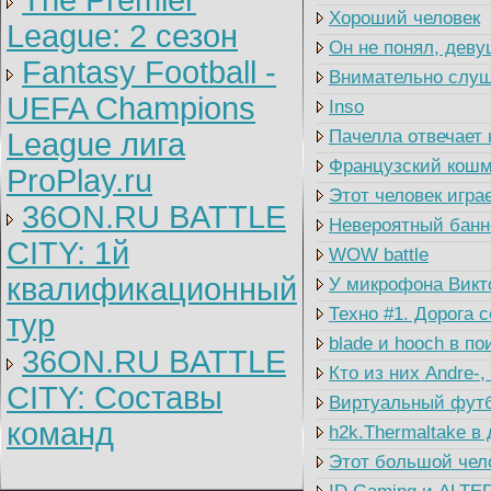
The Premier
Хороший человек
League: 2 cезон
Он не понял, дев
Fantasy Football -
Внимательно слу
UEFA Champions
Inso
Пачелла отвечает 
League лига
Французский кош
ProPlay.ru
Этот человек игр
36ON.RU BATTLE
Невероятный бан
CITY: 1й
WOW battle
квалификационный
У микрофона Викт
Техно #1. Дорога 
тур
blade и hooch в п
36ON.RU BATTLE
Кто из них Andre-, 
CITY: Составы
Виртуальный фут
команд
h2k.Thermaltake в
Этот большой чело