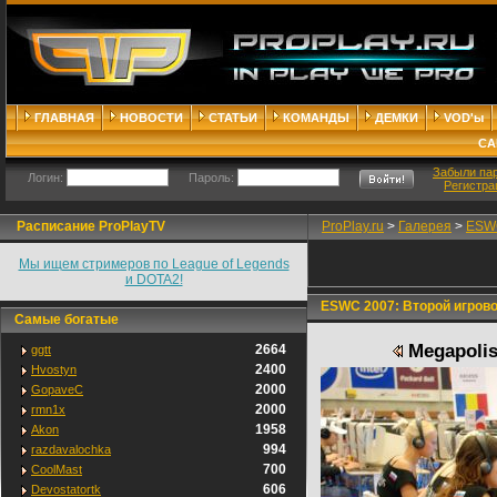
ГЛАВНАЯ
НОВОСТИ
СТАТЬИ
КОМАНДЫ
ДЕМКИ
VOD'ы
СА
Забыли па
Логин:
Пароль:
Регистра
Расписание ProPlayTV
ProPlay.ru
>
Галерея
>
ESWC
Мы ищем стримеров по League of Legends
и DOTA2!
ESWC 2007: Второй игрово
Самые богатые
Megapolis
2664
ggtt
2400
Hvostyn
2000
GopaveC
2000
rmn1x
1958
Akon
994
razdavalochka
700
CoolMast
606
Devostatortk