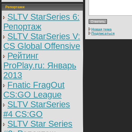
Репортажи
SLTV StarSeries 6:
Репортаж
Новая тема
SLTV StarSeries V:
Подписаться
CS Global Offensive
Рейтинг
ProPlay.ru: Январь
2013
Fnatic FragOut
CS:GO League
SLTV StarSeries
#4 CS:GO
SLTV Star Series