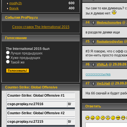
600
modify2h
400
ты сам то как думаешь? с
Boevik
зы.я думаю нет.
События ProPlay.ru
#4
@ 2
Medvezhono4eg
Сезон ставок The International 2015
в разделе демки ищи
Голосование
#5
@ 
Raskalprodigyfan
The Internaitonal 2015 был
#3 Я говорю, что с офф са
Лучше предыдуших
ктон-нить просто подска
Хуже предыдущих
Такой же
#6
@ 29.09.09
VIVALA
ссссссссссылка
#7
@ 29.09.0
VmS.Hall
Counter-Strike: Global Offensive
На бб скачай и будет раб
Counter-Strike: Global Offensive #1
csgo.proplay.ru:27016
0/
Ответить
Counter-Strike: Global Offensive #2
csgo.proplay.ru:27215
0/