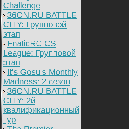
Challenge
36ON.RU BATTLE
CITY: Групповой
этап
FnaticRC CS
League: Групповой
этап
It's Gosu's Monthly
Madness: 2 сезон
36ON.RU BATTLE
CITY: 2й
квалификационный
тур