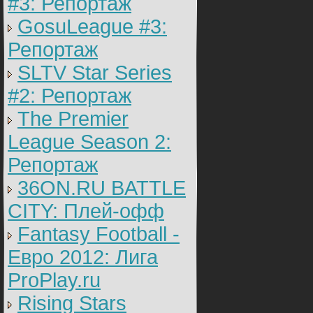
#3: Репортаж
GosuLeague #3:
Репортаж
SLTV Star Series
#2: Репортаж
The Premier
League Season 2:
Репортаж
36ON.RU BATTLE
CITY: Плей-офф
Fantasy Football -
Евро 2012: Лига
ProPlay.ru
Rising Stars