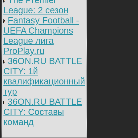
The Premier
League: 2 cезон
Fantasy Football -
UEFA Champions
League лига
ProPlay.ru
36ON.RU BATTLE
CITY: 1й
квалификационный
тур
36ON.RU BATTLE
CITY: Составы
команд