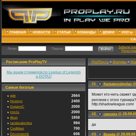
ГЛАВНАЯ
НОВОСТИ
СТАТЬИ
КОМАНДЫ
ДЕМКИ
VOD'ы
СА
Забыли па
Логин:
Пароль:
Регистра
Расписание ProPlayTV
ProPlay.ru
>
Форумы
>
War
Мы ищем стримеров по League of Legends
и DOTA2!
#1
@ 
Raskalprodigyfan
Самые богатые
Может кто-нить скажет г
2664
ggtt
реплеев с этого турнира
2400
Hvostyn
http://shadowleague.com/
2000
GopaveC
2000
rmn1x
#2
@ 29.09.0
capoeira
1958
Akon
994
razdavalochka
да
700
CoolMast
606
Devostatortk
#3
@ 29.09.09
Beseda