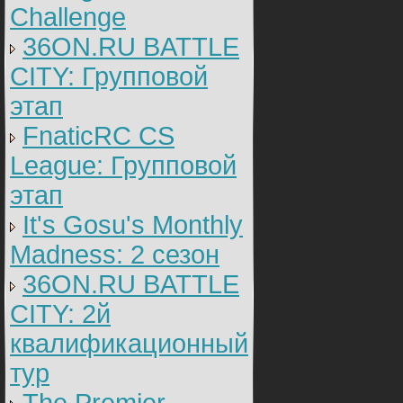
Challenge
36ON.RU BATTLE
CITY: Групповой
этап
FnaticRC CS
League: Групповой
этап
It's Gosu's Monthly
Madness: 2 сезон
36ON.RU BATTLE
CITY: 2й
квалификационный
тур