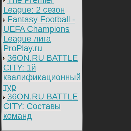
The Premier
League: 2 cезон
Fantasy Football -
UEFA Champions
League лига
ProPlay.ru
36ON.RU BATTLE
CITY: 1й
квалификационный
тур
36ON.RU BATTLE
CITY: Составы
команд