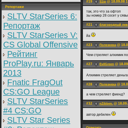
#19
@ 18.09.08 1
S1ip
Репортажи
так, это что за офтоп
SLTV StarSeries 6:
зы номер 28 сосет у сявы
Репортаж
#21
благородный лев
SLTV StarSeries V:
йа
CS Global Offensive
#23
@ 18.0
Полезняха
Рейтинг
Чем стреляет алхимик по
ProPlay.ru: Январь
#27
@ 18.09
EvilGreen
2013
Алхимик стреляет деньга
Fnatic FragOut
#28
@ 18.0
Полезняха
CS:GO League
а чем стреляет фиенд?
SLTV StarSeries
#32
@ 18.09.
nZibben.
#4 CS:GO
автор дебилен
SLTV Star Series
Ответить