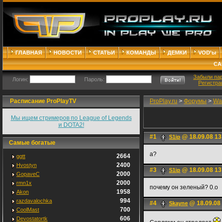
ГЛАВНАЯ
НОВОСТИ
СТАТЬИ
КОМАНДЫ
ДЕМКИ
VOD'ы
СА
Забыли па
Логин:
Пароль:
Регистра
Расписание ProPlayTV
ProPlay.ru
>
Форумы
>
War
Мы ищем стримеров по League of Legends
и DOTA2!
#1
@ 18.09.08 13
S1ip
Самые богатые
а?
2664
ggtt
2400
Hvostyn
#3
@ 18.09.08 13
S1ip
2000
GopaveC
2000
rmn1x
почему он зеленый? 0.о
1958
Akon
994
razdavalochka
#4
@ 18.09.08
Skayne
700
CoolMast
606
Devostatortk