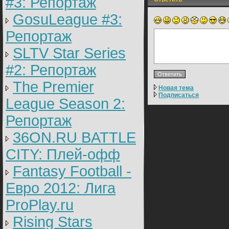
#3: Репортаж
GosuLeague #3:
Репортаж
SLTV Star Series
#2: Репортаж
The Premier
Новая тема
Подписаться
League Season 2:
Репортаж
36ON.RU BATTLE
CITY: Плей-офф
Fantasy Football -
Евро 2012: Лига
ProPlay.ru
Rising Stars