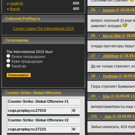
Соплями он стреляет
600
modify2h
400
Boevik
#5
@ 18.09.08
Garnett
События ProPlay.ru
вопрос хороший ))) еще в
шмаляет усердно
Сезон ставок The International 2015
#6
@ 18.09
lips of J0lie
Голосование
откуда протекторы берут
The Internaitonal 2015 был
#7
@ 18.09.
J4S|OIiver
Лучше предыдуших
Хуже предыдущих
Такой же
Да не только стреляет, но
#8
@ 18.09.0
TheBelial
Гагра стреляет Бумеранго
Counter-Strike: Global Offensive
#9
@ 18.09.08 13
S1ip
Counter-Strike: Global Offensive #1
кипер/сорки/присты еще ла
csgo.proplay.ru:27016
0/
#11
@ 18.09.08 1
S1ip
Counter-Strike: Global Offensive #2
Забыл написать, #10 myd
csgo.proplay.ru:27215
0/