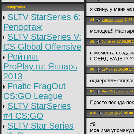
Репортажи
я скину, у меня е
SLTV StarSeries 6:
#4
@ 27.
Lucifer junior
Репортаж
молодец!! Настыр
SLTV StarSeries V:
#5
@ 27.05.08 1
Jolieh
CS Global Offensive
с момента создани
Рейтинг
ПОЕНД БУДЕТ?!?!
ProPlay.ru: Январь
#6
@ 27.05.08 17
LYM
2013
одмеролл+копеда
Fnatic FragOut
#7
@ 27.05.08 
Raz3Rr
CS:GO League
Просто поенда пок
SLTV StarSeries
#4 CS:GO
#10
@ 27.05.08
Jolieh
SLTV Star Series
#9
мое имя упомянул