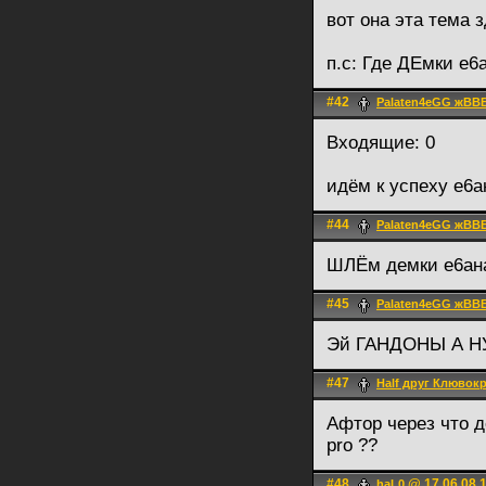
вот она эта тема 
п.с: Где ДЕмки е6а
#42
Palaten4eGG жВВ
Входящие: 0
идём к успеху е6а
#44
Palaten4eGG жВВ
ШЛЁм демки е6ана
#45
Palaten4eGG жВВ
Эй ГАНДОНЫ А Н
#47
Half друг Клювок
Афтор через что д
pro ??
#48
@ 17.06.08 
haL0