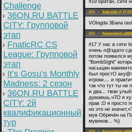
#19 братан, сиги 
Challenge
#21
@ 27.05
RaiN-D4N
36ON.RU BATTLE
VOlogda 3Бana tash
CITY: Групповой
этап
#23
Palaten4eGG жВВ
FnaticRC CS
#17 У нас в сети 
очень п@здато сде
League: Групповой
потом появился му
этап
"BombSight" котор
насыщен какимито
It's Gosu's Monthly
был простО аху@т
игроки.... и практ
Madness: 2 сезон
так что тут ты не п
36ON.RU BATTLE
и два... твои улы
думаешь,чТО я ху@
CITY: 2й
прав ;D я просто 
но это не значит,ч
квалификационный
мув Обречён на П
тур
мувиков... %)
#24
Palaten4eGG жВВ