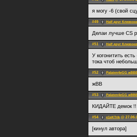
я могу -6 (свой с
#49
Half друг Клювок
Делаи лучше CS р
#51
Half друг Клювок
У когонитить есть
тока чтоб небольш
#52
Palaten4eGG жВВ
жВВ
#53
Palaten4eGG жВВ
КИДАЙТЕ демок !!
#54
@ 27.06.
e1еKTrik
[кинул автора]