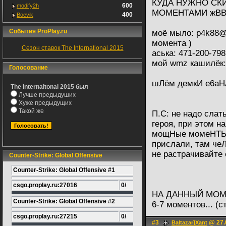
КУДА НУЖНО СК
600
modify2h
МОМЕНТАМИ жВ
400
Boevik
События ProPlay.ru
моё мыло: p4k88@
момента )
Сезон ставок The International 2015
аська: 471-200-798
мой wmz кашилёк:
Голосование
шЛём демкИ е6аН
The Internaitonal 2015 был
Лучше предыдуших
Хуже предыдущих
Такой же
П.С: не надо слат
героя, при этом на
мощНые момеНТЫ..
прислали, там чеЛ
не растрачивайте 
Counter-Strike: Global Offensive
Counter-Strike: Global Offensive #1
csgo.proplay.ru:27016
0/
НА ДАННЫЙ МОМ
Counter-Strike: Global Offensive #2
6-7 моментов... (
csgo.proplay.ru:27215
0/
#3
@ 27.
Baltazar]Xant