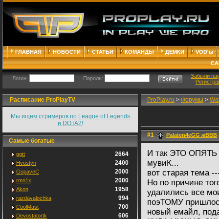
ГЛАВНАЯ
НОВОСТИ
СТАТЬИ
КОМАНДЫ
ДЕМКИ
VOD'ы
СА
Забыли па
Логин:
Пароль:
Регистра
Расписание ProPlayTV
ProPlay.ru
>
Форумы
>
War
Мы ищем стримеров по League of Legends
и DOTA2!
#1
Palaten4eGG жВВВ
Самые богатые
И так ЭТО ОПЯТЬ 
2664
ggtt
мувиК...
2400
Hvostyn
2000
вот старая тема --
GopaveC
2000
rmn1x
Но по причине тог
1958
Akon
удалились все м
994
razdavalochka
поэТОМУ пришлось 
700
CoolMast
новый емайл, под
606
Devostatortk