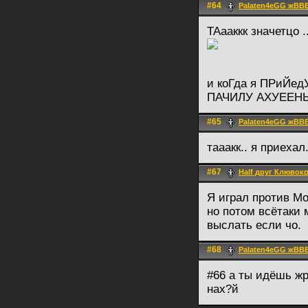
#64
Palaten4eGG жВВ
ТАааккк значетцо
и коГда я ПРиЙе
ПАЧИЛУ АХУЕЕНЫ
#65
Palaten4eGG жВВ
тааакк.. я приехал
#67
Half друг Клювок
Я играл против Mo
но потом всётаки
выслать если чо.
#68
Palaten4eGG жВВ
#66 а ты идёшь ж
нах?й