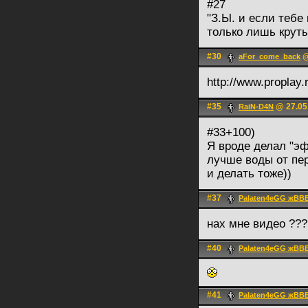
#27
"З.Ы. и если тебе
только лишь круты
#30
@
aFor_come_back
http://www.proplay
#35
@ 27.05
RaiN-D4N
#33+100)
Я вроде делал "эф
лучше воды от пе
и делать тоже))
#37
Palaten4eGG жВВ
нах мне видео ??? 
#40
Palaten4eGG жВВ
#41
Palaten4eGG жВВ