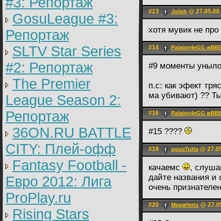
#3: Репортаж
#13
@ 27.05.08
Jolieh
GosuLeague #3:
хотя мувик не про
Репортаж
SLTV Star Series
#14
Palaten4eGG жВВ
#2: Репортаж
#9 моменты уныло
The Premier
п.с: как эфект тря
ма убивают) ?? Т
League Season 2:
Репортаж
#16
Palaten4eGG жВВ
36ON.RU BATTLE
#15 ????
CITY: Плей-офф
#18
@ 27.05
uguoTuHa
Fantasy Football -
качаемс
, слуша
дайте названия и 
Евро 2012: Лига
очень признателе
ProPlay.ru
#20
@ 27.05
MegaHertz
Rising Stars