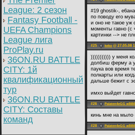
The Premier
League: 2 cезон
#19 ghostik-, е6ан
по поводу его мува
Fantasy Football -
и оно не такое уж 
UEFA Champions
моменты гавно (с 
картинки --> не пло
League лига
#25
@ 27.05.08 1
keko
ProPlay.ru
))))))))))) у меня 
36ON.RU BATTLE
долбиш ферму а у
CITY: 1й
паука вов время т
полкарты или когда
квалификационный
дальше бежит с э
тур
имхо выйдет гавно
36ON.RU BATTLE
#26
Palaten4eGG жВВ
CITY: Составы
кинь мне на мыло
команд
#28
Palaten4eGG жВВ