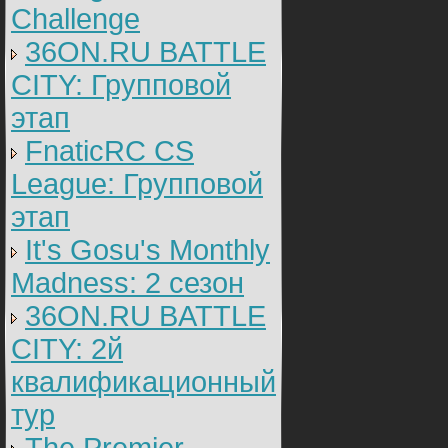
Challenge
36ON.RU BATTLE
CITY: Групповой
этап
FnaticRC CS
League: Групповой
этап
It's Gosu's Monthly
Madness: 2 сезон
36ON.RU BATTLE
CITY: 2й
квалификационный
тур