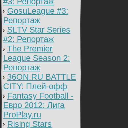
#3: Репортаж
GosuLeague #3:
Репортаж
SLTV Star Series
#2: Репортаж
The Premier
League Season 2:
Репортаж
36ON.RU BATTLE
CITY: Плей-офф
Fantasy Football -
Евро 2012: Лига
ProPlay.ru
Rising Stars