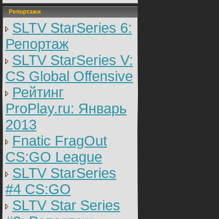
Репортажи
SLTV StarSeries 6:
Репортаж
SLTV StarSeries V:
CS Global Offensive
Рейтинг
ProPlay.ru: Январь
2013
Fnatic FragOut
CS:GO League
SLTV StarSeries
#4 CS:GO
SLTV Star Series