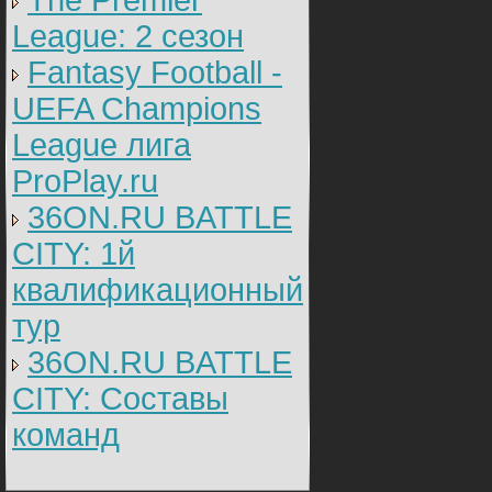
The Premier
League: 2 cезон
Fantasy Football -
UEFA Champions
League лига
ProPlay.ru
36ON.RU BATTLE
CITY: 1й
квалификационный
тур
36ON.RU BATTLE
CITY: Составы
команд