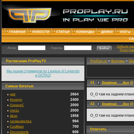
ГЛАВНАЯ
НОВОСТИ
СТАТЬИ
КОМАНДЫ
ДЕМКИ
VOD'ы
СА
Забыли па
Логин:
Пароль:
Регистра
Расписание ProPlayTV
ProPlay.ru
>
Форумы
>
War
Мы ищем стримеров по League of Legends
и DOTA2!
#1
@ 
Deadman___JIox
Самые богатые
2664
О_О там на заднем плане
ggtt
2400
Hvostyn
#2
@ 
Deadman___JIox
2000
GopaveC
2000
rmn1x
О_О там на заднем плане
1958
Akon
994
razdavalochka
700
CoolMast
Ответить
606
Devostatortk