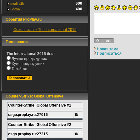
600
modify2h
400
Boevik
События ProPlay.ru
Сезон ставок The International 2015
Голосование
Новая тема
Подписаться
The Internaitonal 2015 был
Лучше предыдуших
Хуже предыдущих
Такой же
Counter-Strike: Global Offensive
Counter-Strike: Global Offensive #1
csgo.proplay.ru:27016
0/
Counter-Strike: Global Offensive #2
csgo.proplay.ru:27215
0/