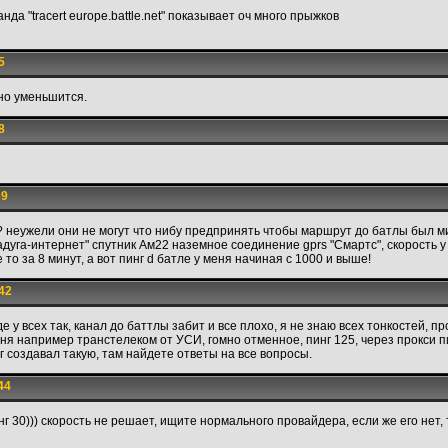
нда "tracert europe.battle.net" показывает оч много прыжков
5
но уменьшится.
8
39
? неужели они не могут что нибу предпринять чтобы маршрут до батлы был
дуга-интернет" спутник Ам22 наземное соединение gprs "Смартс", скорость у
 то за 8 минут, а вот пинг d батле у меня начиная с 1000 и выше!
42
е у всех так, канал до баттлы забит и все плохо, я не знаю всех тонкостей, п
ня например транстелеком от УСИ, гомно отменное, пинг 125, через прокси п
нг создавал такую, там найдете ответы на все вопросы.
44
инг 30))) скорость не решает, ищите нормального провайдера, если же его нет,