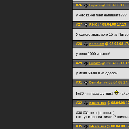
#26
@ 08.04.08 17:0
Lupaxa
у кого какои пинг напишите???
#27
@ 08.04.08 17:13
P34K
У одного знакомого 15 из Питер
#28
@ 08.04.08 17
Kostolom
у меня 1000 и выше!
#29
@ 08.04.08 17:1
Lupaxa
у меня 60-80 я из одессы
#31
@ 08.04.08 17:
Dentaky_
№30 ниипаца шутник?
найди
#32
@ 08.04.08 1
h4cker_rus
#30 #31 не оффтопьте)
кто тут с прокси гамает? помог
#35
@ 08.04.08 1
h4cker_rus