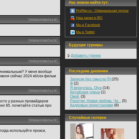
Нас можно найти тут:
ProPlay.ru - Официальная группа
Наш канал в IRC
[
пожаловаться
]
Мы в Facebook
Мы в Twitter
[
пожаловаться
]
Будущие турниры
Добавить турнир
[
пожаловаться
]
Последние дневники
 минимальным? У меня вообще
 меня сейчас 2024 кб/сек фильм
Записки без смысла [5]
(25)
Ф
(2)
Я вернулась. Olya
(14)
[
пожаловаться
]
Китайская улица
(1)
Окей.
(3)
Ранетки: Новая любовь. Ча...
(5)
росто у разных провайдеров
Кадровые перестановки
(8)
инг 85. почитайте статью про
Случайные галереи
[
пожаловаться
]
 тогда используйте прокси,