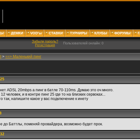
ДЫ
ДЕМКИ
VOD'ы
СТАВКИ
ТУРНИРЫ
КЛУБЫ
ФОРУМЫ
Забыли пароль?
Пользователей онлайн: 0
Регистрация
I
>
==> Маленький пинг
:25
нет ADSL 20mbps а пинг в батле 70-110ms. Думаю это оч много.
 12 человек, и в контре пинг 25 где то на близких сервоках...
е то так, напишите какое у вас подключение к инету
8
те до Баттлы, поменяй провайдера, возможно будет прок.
:32