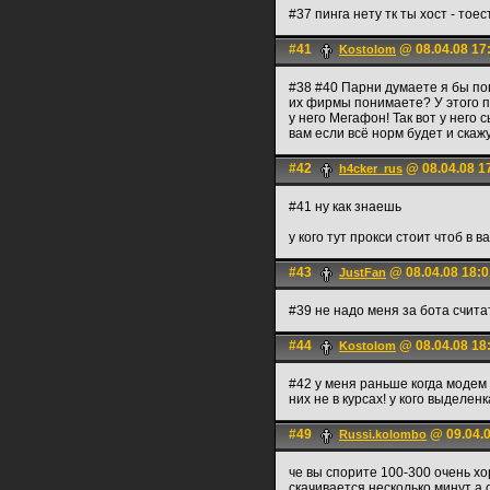
#37 пинга нету тк ты хост - тое
#41
@ 08.04.08 17
Kostolom
#38 #40 Парни думаете я бы по
их фирмы понимаете? У этого пр
у него Мегафон! Так вот у него
вам если всё норм будет и скажу
#42
@ 08.04.08 1
h4cker_rus
#41 ну как знаешь
у кого тут прокси стоит чтоб в в
#43
@ 08.04.08 18:0
JustFan
#39 не надо меня за бота счита
#44
@ 08.04.08 18
Kostolom
#42 у меня раньше когда модем б
них не в курсах! у кого выделен
#49
@ 09.04.0
Russi.kolombo
че вы спорите 100-300 очень хо
скачивается несколько минут а 