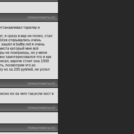
[
пожаловаться
]
 устанавливал тарелку и
, я сразу в вар не полез, стал
б/сек открывались очень
зашёл в battle.net я очень
амиста каторый мне всё
гры не поиграешь, но у меня
чно заинтересовался что и как
писал, кароче стоит она 1000
ть, посмотрим что из
гу но за 200 рублей, не успел
[
пожаловаться
]
есно из-за чего так,если хост в
[
пожаловаться
]
[
пожаловаться
]