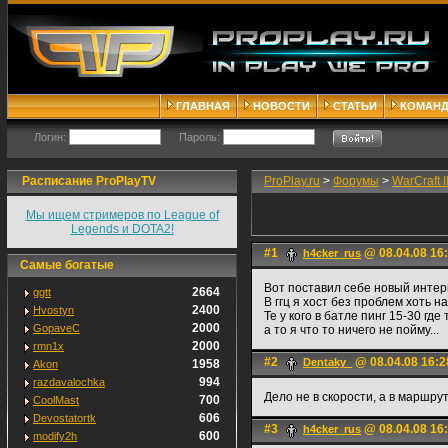
ГЛАВНАЯ
НОВОСТИ
СТАТЬИ
КОМАН
Логин:
Пароль:
Расписание ProPlayTV
ProPlay.ru
>
Форумы
>
WarCraft II
Мы ищем стримеров по League of
Legends и DOTA2!
#1
@ 08.04.08 16
h4cker_rus
Самые богатые
Вот поставил себе новый интер
2664
ggtt
В ггц я хост без проблем хоть на
2400
Hvostyn
Те у кого в батле пинг 15-30 гд
2000
GopaveC
а то я что то ничего не пойму...
2000
rmn1x
#2
@ 08.04.08 16:2
Dentaky_
1958
Akon
994
razdavalochka
Дело не в скорости, а в маршру
700
CoolMast
606
Devostatortk
#3
@ 08.04.08 16
h4cker_rus
600
modify2h