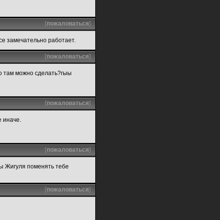
[
пожаловаться
]
все замечательно работает.
[
пожаловаться
]
то там можно сделать?гыы
[
пожаловаться
]
е иначе.
[
пожаловаться
]
ры Жигуля поменять тебе
[
пожаловаться
]