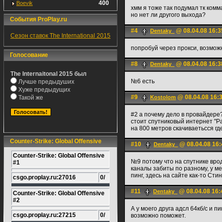
400
Boevik
хмм я тоже так подумал тк комма
но нет ли другого выхода?
События ProPlay.ru
#4
@ 08.04.08 16:3
Dentaky_
Сезон ставок The International 2015
попробуй через прокси, возмож
Голосование
#8
@ 08.04.08 16:3
Dentaky_
The Internaitonal 2015 был
№6 есть
Лучше предыдуших
Хуже предыдущих
#9
@ 08.04.08 16:
Такой же
Kostolom
#2 а почему дело в провайдере
стоит спутниковый интернет "Ра
на 800 метров скачиваетьсся где
Counter-Strike: Global Offensive
#10
@ 08.04.08 16:
Dentaky_
Counter-Strike: Global Offensive
№9 потому что на спутнике врод
#1
каналы забиты по разному, у ме
пинг, здесь на сайте как-то Сти
csgo.proplay.ru:27016
0/
#11
@ 08.04.08 16:
Dentaky_
Counter-Strike: Global Offensive
#2
А у моего друга адсл 64кб/с и п
csgo.proplay.ru:27215
0/
возможно поможет.