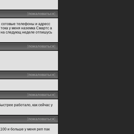
[
пожаловаться
]
ко сотовые телефоны и адресс
 тока у меня наземка Смартс а
и, на следующ неделе отпишусь
[
пожаловаться
]
[
пожаловаться
]
[
пожаловаться
]
 быстрее работало, как сейчас у
[
пожаловаться
]
1100 и больше у меня реп пак