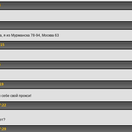
8
а, я из Мурманска 78-94, Москва 63
:15
6
19
 себе свой прокси!
7:22
ает?
7:29