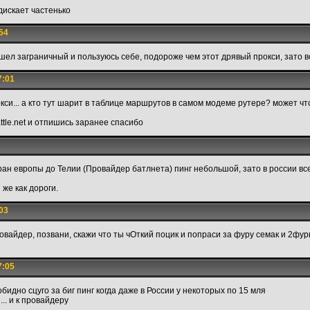
дискает частенько
54
ашел заграничный и пользуюсь себе, подороже чем этот дрявый прокси, зато 
7:01
кси... а кто тут шарит в таблице маршрутов в самом модеме рутере? может ч
attle.net и отпишись заранее спасибо
тран европы до Телии (Провайдер батлнета) пинг небольшой, зато в россии вс
 же как дороги.
03
айдер, позвани, скажи что ты чОткий поцик и попраси за фуру семак и 2фу
7:05
бидно сцуго за биг пинг когда даже в России у некоторых по 15 мля
.. и к провайдеру