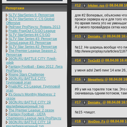
#12
@ 08.04.08 1
h4cker_rus
Репортажи
SLTV StarSeries 6: Репортаж
для #2 Вопервых, объясняю что 
SLTV StarSeries V: CS Global
прокси сервера ну и для того чт
Offensive
Но время пинга это не уменьшит
Рейтинг ProPlay.ru: Январь 2013
А у моего провайдера сетка нас
Fnatic FragOut CS:GO League
SLTV StarSeries #4 CS:GO
#13
@ 08.04.08 16:
Dentaky_
SLTV Star Series #3: Репортаж
GosuLeague #3: Репортаж
SLTV Star Series #2: Репортаж
№12. Не шаришь вообще что пи
The Premier League Season 2:
http://www.proplay.ru/articles/1187
Репортаж
36ON.RU BATTLE CITY: Плей-
#14
@ 08.04.08 16:4
Tox1c83
офф
Fantasy Football - Евро 2012: Лига
у меня adsl 2мгб пинг 14 или 26, 
ProPlay.ru
Rising Stars Challenge
36ON.RU BATTLE CITY:
#16
@ 08.04.08 1
MegaHertz
Групповой этап
FnaticRC CS League: Групповой
#9 у мя на торелге тож так. Эт
этап
скачиваешь одним потоком, там
It's Gosu's Monthly Madness: 2
сезон
36ON.RU BATTLE CITY: 2й
#17
@ 08.04.08 16:
Dentaky_
квалификационный тур
The Premier League: 2 cезон
№15 +пицот.
Fantasy Football - UEFA
Champions League лига ProPlay.ru
#18
@ 08.04.08 1
VooDoo_Fs
36ON.RU BATTLE CITY: 1й
квалификационный тур