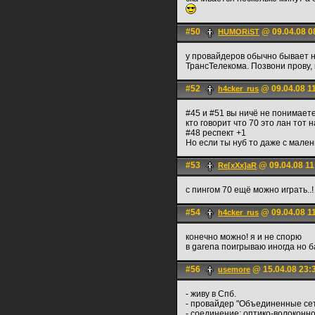
#50
@ 09.04.08 0
HUMORiST
у провайдеров обычно бывает н
ТрансТелекома. Позвони прову,
#52
@ 09.04.08 1
h4cker_rus
#45 и #51 вы ничё не понимаете
кто говорит что 70 это лан тот 
#48 респект +1
Но если ты нуб то даже с мален
#53
@ 09.04.08 11
Re[xXx]aR
с пингом 70 ещё можно играть..! 
#54
@ 09.04.08 1
h4cker_rus
конечно можно! я и не спорю
в garena поигрываю иногда но б
#56
@ 15.04.08 23:
usemore
- живу в Спб.
- провайдер "Объединенные се
- соединение: оптико-волоконн