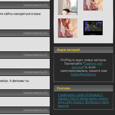
[
пожаловаться
]
ти сайты находяться в кэше
[
пожаловаться
]
Ищем авторов!
[
пожаловаться
]
ProPlay.ru ищет новых авторов.
Прочитайте "
Памятку для
авторов
" и, если
заинтересовались, пишите нам
[
пожаловаться
]
editor@proplay.ru
берёцо. А фильмы ты
Реклама
[
пожаловаться
]
Castlevania: Lords of Shadow 2
,
скачать This Is Vegas demo
,
купить
игру Left 4 Dead 2
,
BioShock 2 дата
выхода
[
пожаловаться
]