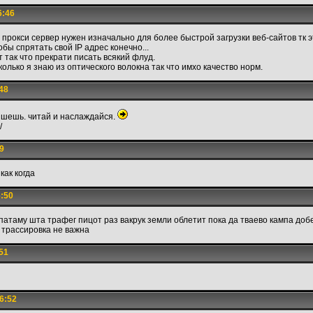
6:46
прокси сервер нужен изначально для более быстрой загрузки веб-сайтов тк э
обы спрятать свой IP адрес конечно...
 так что прекрати писать всякий флуд.
колько я знаю из оптического волокна так что имхо качество норм.
48
шешь. читай и наслаждайся.
/
9
как когда
6:50
о патаму шта трафег пицот раз вакрук земли облетит пока да тваево кампа до
 трассировка не важна
51
6:52