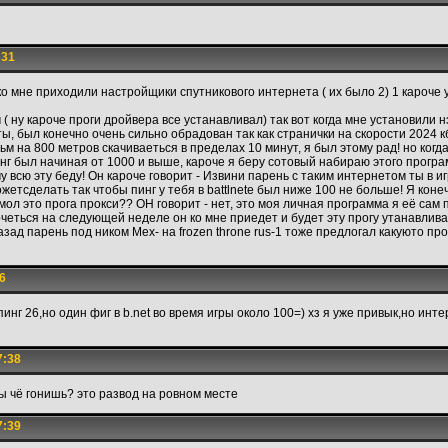
:31
 ко мне приходили настройщики спутникового интернета ( их было 2) 1 кароче
ну кароче проги дройвера все устанавливал) так вот когда мне установили нэт
ы, был конечно очень сильно обрадован так как странички на скорости 2024 к
ьм на 800 метров скачиваеться в пределах 10 минут, я был этому рад! но когда 
инг был начиная от 1000 и выше, кароче я беру сотовый набираю этого прогр
 всю эту беду! Он кароче говорит - Извини парень с таким интернетом ты в и
жетсделать так чтобы пинг у тебя в battlnete был ниже 100 не больше! Я коне
ол это прога прокси?? ОН говорит - нет, это моя личная программа я её сам 
хочеться на следующей неделе он ко мне приедет и будет эту прогу утанавлива
зад парень под ником Mex- на frozen throne rus-1 тоже предлогал какуюто про
6
инг 26,но один фиг в b.net во время игры около 100=) хз я уже привык,но интер
7:38
ты чё гонишь? это развод на ровном месте
7:39