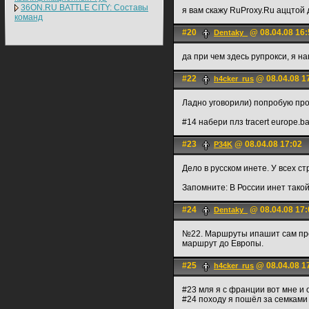
36ON.RU BATTLE CITY: Составы
я вам скажу RuProxy.Ru аццтой 
команд
#20
@ 08.04.08 16:
Dentaky_
да при чем здесь рупрокси, я н
#22
@ 08.04.08 1
h4cker_rus
Ладно уговорили) попробую про
#14 набери плз tracert europe.b
#23
@ 08.04.08 17:02
P34K
Дело в русском инете. У всех с
Запомните: В России инет такой
#24
@ 08.04.08 17:
Dentaky_
№22. Маршруты ипашит сам пров
маршрут до Европы.
#25
@ 08.04.08 1
h4cker_rus
#23 мля я с франции вот мне и о
#24 походу я пошёл за семками .