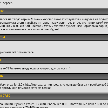
сть сервер
:49
вёлся на такую херню! Я очень хорошо знаю этих чуваков и и адреса не толь
ограмиста стоит такой же интернет как у меня точь в точь и сптуник такой же
 сынишка и в КС и в Лайн-эйдже и WoW и Warcraft рубает! Всё нормально парн
 как прога называеться и какой пинг будет!
7:54
арик гамать? отпишитесь...
1
ть ок???я имею ввиду если я кому-то другом хост =)
:02
ыл, proxifier 2.0 c http://ruproxy.ru/ пинг реально меньше был да и вообще всё
ка врятли она поможет, хотя хз точно!
8 07:50
роший пинг у меня стоит DSl и пинг большее 800 + постоянные лаги с 800 до 
они тут зажрались 70-100 им много