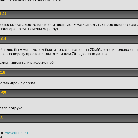
8:26
есколько каналов, которые они арендуют у магистральных провайдеров. самы
 поговори на счет смены маршрута.
1:14
! ладно бы у меня модем был, а то связь ваще ппц 20мб/с вот я и недоволен 
наверно неразу просто не гамал с пингом 70 тк до лана далеко
ьким пингом ты и в африке нуб
:18
а так играй в garena!
1:55
атла покруче
38
ти"
www.unnet.ru
ое