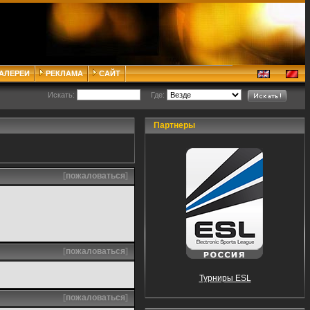
ГАЛЕРЕИ
РЕКЛАМА
САЙТ
Искать:
Где:
Партнеры
[
пожаловаться
]
[
пожаловаться
]
Турниры ESL
[
пожаловаться
]