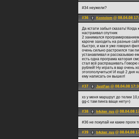
#34 неужели?
#36
@ 08.04.08 17
Kostolom
Да кстати забыл сказать! Когда
настраивал спутник
2 занимался програмированием ( 
кароче заходить на разные сайт
быстро, и как я уже говорил фил
очень сильно растроился так п
устанавливал и рассказываю ему
есть одна програма каторая смо
стал всё распрашивать Говорю м
рублей! Ну играть в вар очень 
этогополучиться! И ещё 2 дня на
ему написать он вышел!
#37
@ 08.04.08 17:3
JustFan
хз у меня маршрут до телии 10,п
gg-c там пинга ваще нету=)
#38
@ 08.04.08 1
h4cker_rus
#36 не покупай ни какие проги 
#39
@ 08.04.08 1
h4cker_rus