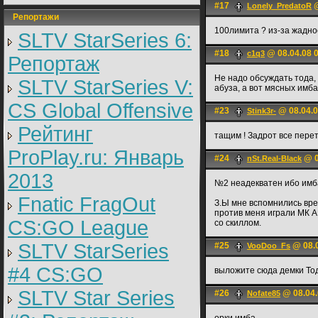
#17
@
Lonely_PredatoR
Репортажи
100лимита ? из-за жаднос
SLTV StarSeries 6:
#18
@ 08.04.08 
c1q3
Репортаж
Не надо обсуждать тода, 
SLTV StarSeries V:
абуза, а вот мясных имба
CS Global Offensive
#23
@ 08.04.0
Stink3r-
Рейтинг
тащим ! Задрот все перет
ProPlay.ru: Январь
#24
@ 0
nSt.Real-Black
2013
№2 неадекватен ибо имба 
Fnatic FragOut
З.Ы мне вспомнились врем
против меня играли МК А
CS:GO League
со скиллом.
SLTV StarSeries
#25
@ 08.0
VooDoo_Fs
#4 CS:GO
выложите сюда демки Тод в
SLTV Star Series
#26
@ 08.04.
Nofate85