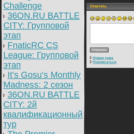
Challenge
Ответить
36ON.RU BATTLE
CITY: Групповой
этап
FnaticRC CS
League: Групповой
Новая тема
этап
Подписаться
It's Gosu's Monthly
Madness: 2 сезон
36ON.RU BATTLE
CITY: 2й
квалификационный
тур