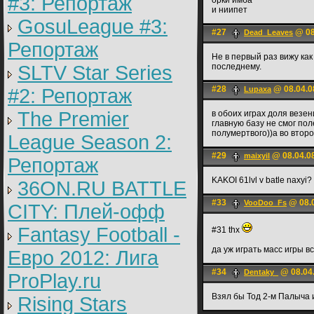
#3: Репортаж
орки имба
и ниипет
GosuLeague #3:
#27
@ 08
Dead_Leaves
Репортаж
Не в первый раз вижу ка
SLTV Star Series
последнему.
#28
@ 08.04.0
#2: Репортаж
Lupaxa
The Premier
в обоих играх доля везен
главную базу не смог пол
полумертвого))а во второ
League Season 2:
#29
@ 08.04.0
maixyil
Репортаж
KAKOI 61lvl v batle nax
36ON.RU BATTLE
#33
@ 08.0
VooDoo_Fs
CITY: Плей-офф
Fantasy Football -
#31 thx
да уж играть масс игры вс
Евро 2012: Лига
#34
@ 08.04.
Dentaky_
ProPlay.ru
Взял бы Тод 2-м Палыча и
Rising Stars