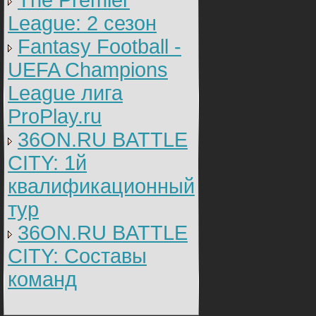
The Premier
League: 2 cезон
Fantasy Football -
UEFA Champions
League лига
ProPlay.ru
36ON.RU BATTLE
CITY: 1й
квалификационный
тур
36ON.RU BATTLE
CITY: Составы
команд