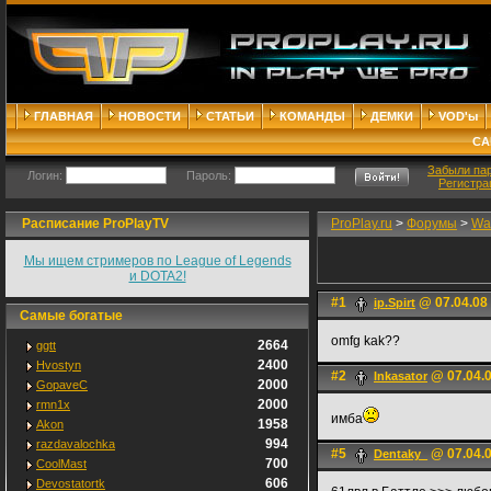
ГЛАВНАЯ
НОВОСТИ
СТАТЬИ
КОМАНДЫ
ДЕМКИ
VOD'ы
СА
Забыли па
Логин:
Пароль:
Регистра
Расписание ProPlayTV
ProPlay.ru
>
Форумы
>
War
Мы ищем стримеров по League of Legends
и DOTA2!
#1
@ 07.04.08
ip.Spirt
Самые богатые
omfg kak??
2664
ggtt
2400
Hvostyn
#2
@ 07.04.0
Inkasator
2000
GopaveC
2000
rmn1x
имба
1958
Akon
994
razdavalochka
#5
@ 07.04.0
Dentaky_
700
CoolMast
606
Devostatortk