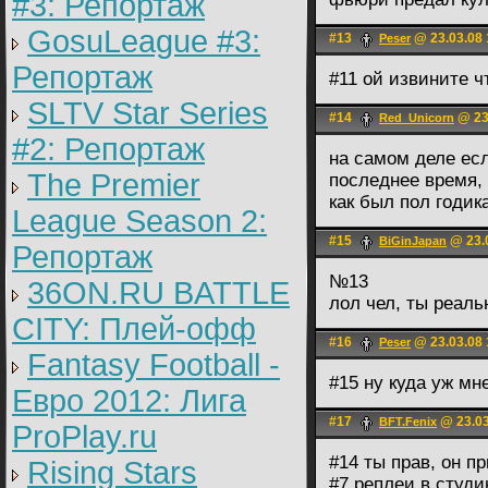
#3: Репортаж
GosuLeague #3:
#13
@ 23.03.08 
Peser
Репортаж
#11 ой извините 
SLTV Star Series
#14
@ 23
Red_Unicorn
#2: Репортаж
на самом деле ес
The Premier
последнее время, 
как был пол годик
League Season 2:
#15
@ 23.0
BiGinJapan
Репортаж
№13
36ON.RU BATTLE
лол чел, ты реальн
CITY: Плей-офф
#16
@ 23.03.08 
Peser
Fantasy Football -
#15 ну куда уж мн
Евро 2012: Лига
#17
@ 23.03
BFT.Fenix
ProPlay.ru
#14 ты прав, он п
Rising Stars
#7 реплеи в студию