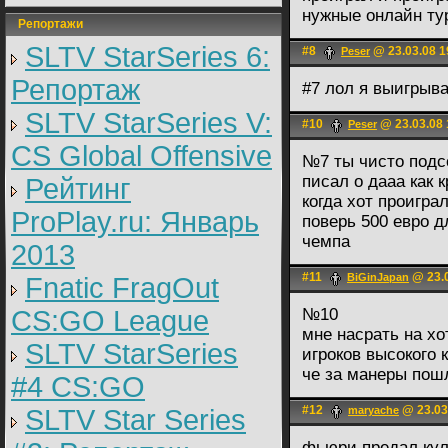
нужные онлайн ту
Репортажи
SLTV StarSeries 6:
#8
@ 23.03.08 1
Peser
Репортаж
#7 лол я выигрыва
SLTV StarSeries V:
#10
@ 23.03.08 
Peser
CS Global Offensive
№7 ты чисто подсо
писал о дааа как 
Рейтинг
когда хот проигра
ProPlay.ru: Январь
поверь 500 евро 
чемпа
2013
#11
@ 23.0
BiGinJapan
Fnatic FragOut
CS:GO League
№10
мне насрать на хо
SLTV StarSeries
игроков высокого 
че за манеры пош
#4 CS:GO
#12
@ 23.03
SLTV Star Series
maryache
фьюри предал куль