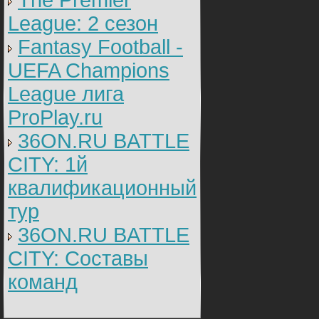
The Premier
League: 2 cезон
Fantasy Football -
UEFA Champions
League лига
ProPlay.ru
36ON.RU BATTLE
CITY: 1й
квалификационный
тур
36ON.RU BATTLE
CITY: Составы
команд