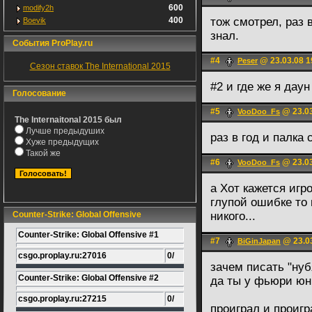
600
modify2h
400
тож смотрел, раз 
Boevik
знал.
События ProPlay.ru
#4
@ 23.03.08 1
Peser
Сезон ставок The International 2015
#2 и где же я даун
Голосование
#5
@ 23.03
VooDoo_Fs
The Internaitonal 2015 был
Лучше предыдуших
раз в год и палка
Хуже предыдущих
Такой же
#6
@ 23.03
VooDoo_Fs
а Хот кажется игр
глупой ошибке то 
Counter-Strike: Global Offensive
никого...
Counter-Strike: Global Offensive #1
#7
@ 23.03
BiGinJapan
csgo.proplay.ru:27016
0/
зачем писать "нуб
Counter-Strike: Global Offensive #2
да ты у фьюри юни
csgo.proplay.ru:27215
0/
проиграл и проигр