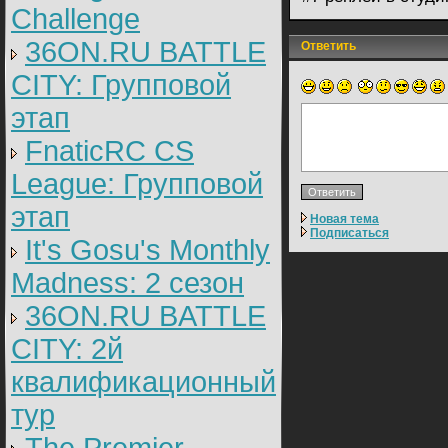
Challenge
36ON.RU BATTLE
Ответить
CITY: Групповой
этап
FnaticRC CS
League: Групповой
этап
Новая тема
Подписаться
It's Gosu's Monthly
Madness: 2 сезон
36ON.RU BATTLE
CITY: 2й
квалификационный
тур