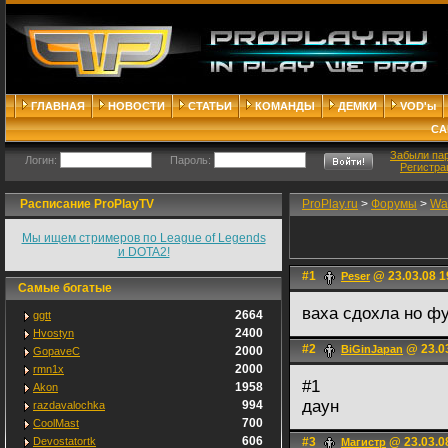
ГЛАВНАЯ
НОВОСТИ
СТАТЬИ
КОМАНДЫ
ДЕМКИ
VOD'ы
СА
Забыли па
Логин:
Пароль:
Регистра
Расписание ProPlayTV
ProPlay.ru
>
Форумы
>
War
Мы ищем стримеров по League of Legends
и DOTA2!
#1
@ 23.03.08 1
Peser
Самые богатые
ваха сдохла но ф
2664
ggtt
2400
Hvostyn
#2
@ 23.03
BiGinJapan
2000
GopaveC
2000
rmn1x
#1
1958
Akon
даун
994
razdavalochka
700
CoolMast
606
Devostatortk
#3
@ 23.03.0
Магистр