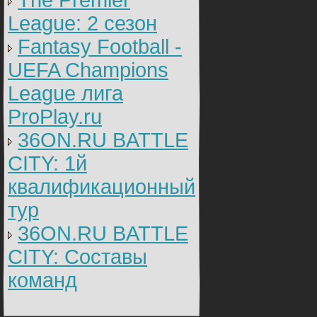
The Premier
League: 2 cезон
Fantasy Football -
UEFA Champions
League лига
ProPlay.ru
36ON.RU BATTLE
CITY: 1й
квалификационный
тур
36ON.RU BATTLE
CITY: Составы
команд