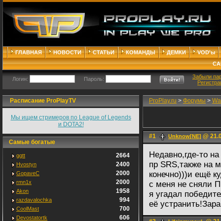
ГЛАВНАЯ
НОВОСТИ
СТАТЬИ
КОМАНДЫ
ДЕМКИ
VOD'ы
СА
Забыли па
Логин:
Пароль:
Регистра
Расписание ProPlayTV
ProPlay.ru
>
Форумы
>
War
Мы ищем стримеров по League of Legends
и DOTA2!
#1
@ 21.0
Unknow[NE]
Самые богатые
Недавно,где-то на
2664
ggtt
пр SRS,также на 
2400
Hvostyn
2000
конечно)))и ещё к
GopaveC
2000
rmn1x
с меня не сняли 
1958
Akon
я угадал победите
994
razdavalochka
её устранить!Зара
700
CoolMast
606
Devostatortk