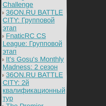
Challenge
36ON.RU BATTLE
CITY: Групповой
этап
FnaticRC CS
League: Групповой
этап
It's Gosu's Monthly
Madness: 2 сезон
36ON.RU BATTLE
CITY: 2й
квалификационный
тур