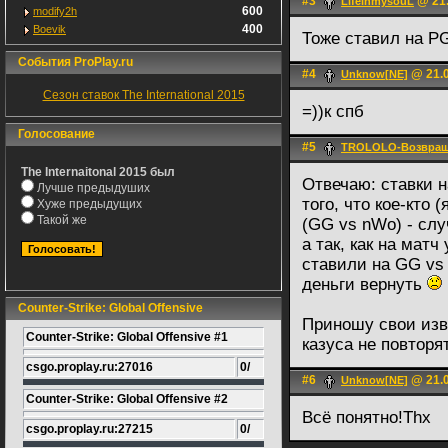
#3
@ 21.
LifeinmysouL
600
modify2h
400
Boevik
Тоже ставил на P
События ProPlay.ru
#4
@ 21.0
Unknow[NE]
Сезон ставок The International 2015
=))к спб
Голосование
#5
TROLOLO-Возвращ
The Internaitonal 2015 был
Отвечаю: ставки н
Лучше предыдуших
того, что кое-кто
Хуже предыдущих
Такой же
(GG vs nWo) - слу
а так, как на мат
ставили на GG vs
деньги вернуть
Counter-Strike: Global Offensive
Приношу свои изв
Counter-Strike: Global Offensive #1
казуса не повторя
csgo.proplay.ru:27016
0/
#6
@ 21.0
Unknow[NE]
Counter-Strike: Global Offensive #2
Всё понятно!Thx
csgo.proplay.ru:27215
0/