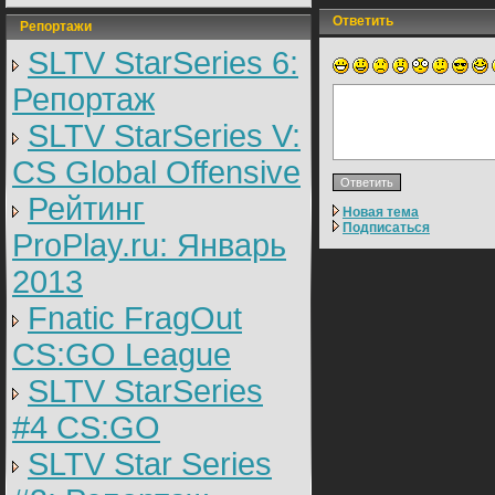
Ответить
Репортажи
SLTV StarSeries 6:
Репортаж
SLTV StarSeries V:
CS Global Offensive
Рейтинг
Новая тема
Подписаться
ProPlay.ru: Январь
2013
Fnatic FragOut
CS:GO League
SLTV StarSeries
#4 CS:GO
SLTV Star Series