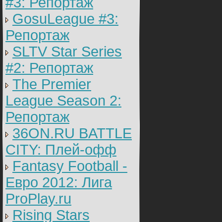
#3: Репортаж
GosuLeague #3:
Репортаж
SLTV Star Series
#2: Репортаж
The Premier
League Season 2:
Репортаж
36ON.RU BATTLE
CITY: Плей-офф
Fantasy Football -
Евро 2012: Лига
ProPlay.ru
Rising Stars