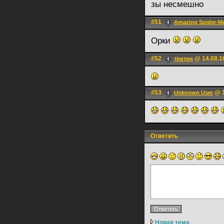
зы несмешно
#51
Amazing Spider-M
Орки
#52
@ 14.08.1
тритри
#53
@ 1
Unknown User
Ответить
Новая тема