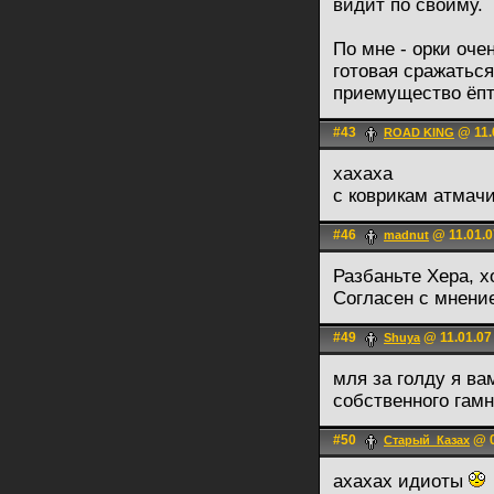
видит по свойму.
По мне - орки оче
готовая сражаться
приемущество ёпт
#43
@ 11.
ROAD KING
хахаха
с коврикам атмачил
#46
@ 11.01.0
madnut
Разбаньте Хера, 
Согласен с мнени
#49
@ 11.01.07
Shuya
мля за голду я ва
собственного гам
#50
@ 0
Старый_Казах
ахахах идиоты