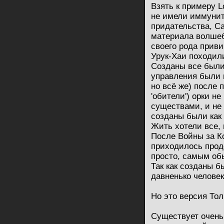
Взять к примеру L
не имели иммуните
придательства, С
материала волше
своего рода приви
Урук-Хаи походили
Созданы все были
управления были 
но всё же) после 
'обители') орки н
существами, и не 
созданы были как 
Жить хотели все,
После Войны за К
приходилось прод
просто, самым обы
Так как созданы б
давненько челове
Но это версия Тол
Существует очень