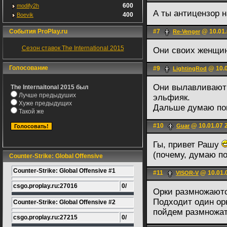
600
modify2h
А ты антицензор 
400
Boevik
События ProPlay.ru
#7
@ 10.01.
Re-Venger
Сезон ставок The International 2015
Они своих женщин
Голосование
#9
@ 10.0
LightingRod
Они вылавливают 
The Internaitonal 2015 был
Лучше предыдуших
эльфияк.
Хуже предыдущих
Дальше думаю по
Такой же
#10
@ 10.01.07 
Guar
Гы, привет Рашу
(почему, думаю по
Counter-Strike: Global Offensive
Counter-Strike: Global Offensive #1
#11
@ 10.01.
VISOR-V
csgo.proplay.ru:27016
0/
Орки размножаютс
Подходит один орк
Counter-Strike: Global Offensive #2
пойдем размножат
csgo.proplay.ru:27215
0/