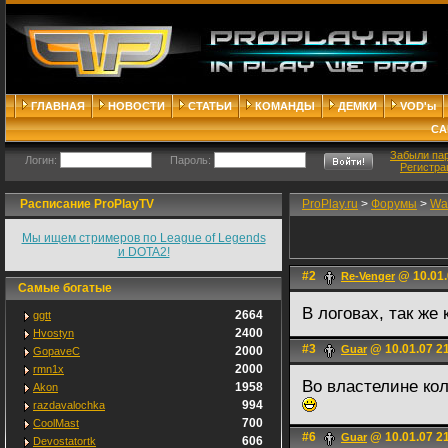
ГЛАВНАЯ
НОВОСТИ
СТАТЬИ
КОМАНДЫ
ДЕМКИ
VOD'ы
СА
Забыли па
Логин:
Пароль:
Регистра
Расписание ProPlayTV
ProPlay.ru
>
Форумы
>
War
Мы ищем стримеров по League of Legends
и DOTA2!
#2
@ 10.01.
Re-Venger
Самые богатые
В логовах, так же 
2664
ggtt
2400
Hvostyn
#3
@ 10.01.07 2
Guar
2000
GopaveC
2000
rmn1x
Во властелине кол
1958
Akon
994
razdavalochka
700
CoolMast
#6
@ 10.01.07 2
Guar
606
Devostatortk