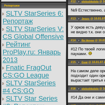
#12
@ 10
ololoshkololo
Репортажи
№9 Естественно, 
SLTV StarSeries 6:
#13
@ 10.01.07
Jesus-
Репортаж
SLTV StarSeries V:
У орков есть деву
не видно т.к. они 
CS Global Offensive
#14
@ 10.01
Re-Venger
Рейтинг
#12 По твоей лог
ProPlay.ru: Январь
пауками.
2013
#15
@ 10.01.07 
Guar
Fnatic FragOut
На самом деле ор
CS:GO League
подходит один орк
вырастает третья 
SLTV StarSeries
#4 CS:GO
#16
@ 10
ololoshkololo
SLTV Star Series
#14 Да они и сами