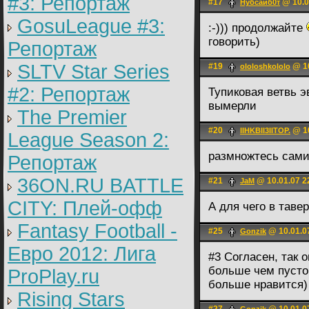
#3: Репортаж
#17
@ 10.0
Нубсайб0т
GosuLeague #3:
:-))) продолжайте
говорить)
Репортаж
SLTV Star Series
#19
@ 10
ololoshkololo
#2: Репортаж
Тупиковая ветвь э
вымерли
The Premier
#20
@ 10
IIHKBII3IITOP.
League Season 2:
размножтесь сами 
Репортаж
36ON.RU BATTLE
#21
@ 10.01.07 2
JaM
CITY: Плей-офф
А для чего в таве
Fantasy Football -
#25
@ 10.01.0
Gonzik
Евро 2012: Лига
#3 Согласен, так 
больше чем пусто
ProPlay.ru
больше нравится)
Rising Stars