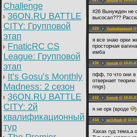
#27
@ 10.01.0
Gonzik
Challenge
#26 Вынужден не с
36ON.RU BATTLE
высосал??? Расска
CITY: Групповой
#29
@ 
Youlooksogood
этап
я все знаю орки ж
FnaticRC CS
просторная вагина
имба
League: Групповой
#30
@ 10.01.0
Gonzik
этап
It's Gosu's Monthly
пфф, то что они в
отвернает теорию и
Madness: 2 сезон
rings)
36ON.RU BATTLE
#32
@ 10.01.0
Gonzik
CITY: 2й
я не орк (вроде
)
квалификационный
#34
@ 11.01
wc3.Rush
тур
Хахах гуд тема,а о