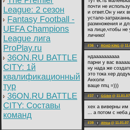
The Premier
Тут есть маленьк
почти не использ
League: 2 cезон
и ответ.Он у них 
Fantasy Football -
устало-затраханны
размножения и для
UEFA Champions
на лице,чтобы не
личико!
League лига
ProPlay.ru
#36
@ 11.
ROAD KING
36ON.RU BATTLE
ндаааааааааа
парни у вас вааа
CITY: 1й
ну нада же создат
это тока хер доду
квалификационный
Анхоли
тур
ваще ппц =)))
36ON.RU BATTLE
#37
@ 11.01.07
GGibit
CITY: Составы
хех а виверны им з
... а потом с неба 
команд
#39
@ 11.01.07 
Africa