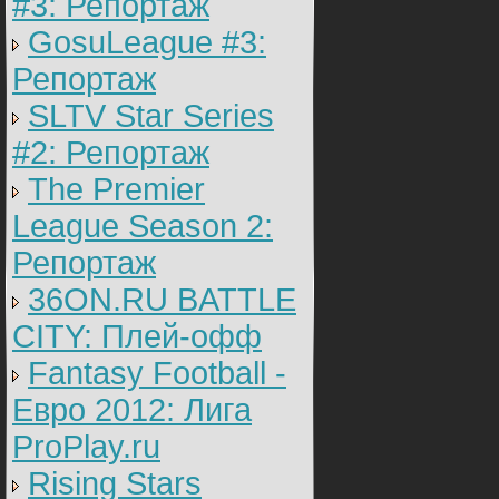
#3: Репортаж
GosuLeague #3:
Репортаж
SLTV Star Series
#2: Репортаж
The Premier
League Season 2:
Репортаж
36ON.RU BATTLE
CITY: Плей-офф
Fantasy Football -
Евро 2012: Лига
ProPlay.ru
Rising Stars