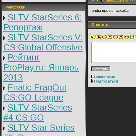
#15
@ 17.0
HumEnVAR
Репортажи
инфа про пач мегабаян
SLTV StarSeries 6:
Репортаж
Ответить
SLTV StarSeries V:
CS Global Offensive
Рейтинг
ProPlay.ru: Январь
2013
Новая тема
Подписаться
Fnatic FragOut
CS:GO League
SLTV StarSeries
#4 CS:GO
SLTV Star Series