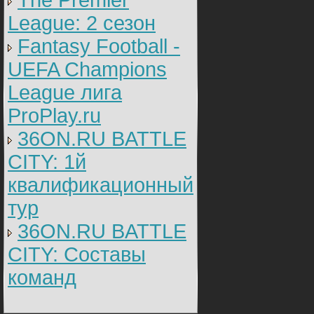
The Premier
League: 2 cезон
Fantasy Football -
UEFA Champions
League лига
ProPlay.ru
36ON.RU BATTLE
CITY: 1й
квалификационный
тур
36ON.RU BATTLE
CITY: Составы
команд