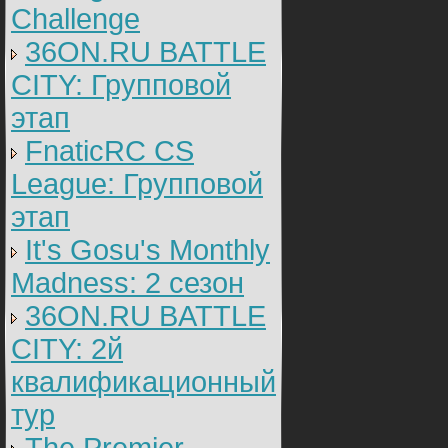
Challenge
36ON.RU BATTLE
CITY: Групповой
этап
FnaticRC CS
League: Групповой
этап
It's Gosu's Monthly
Madness: 2 сезон
36ON.RU BATTLE
CITY: 2й
квалификационный
тур