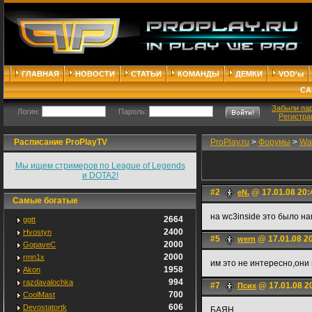
ГЛАВНАЯ
НОВОСТИ
СТАТЬИ
КОМАНДЫ
ДЕМКИ
VOD'ы
СА
Забыли па
Логин:
Пароль:
Регистра
Расписание ProPlayTV
ProPlay.ru
>
Форумы
>
War
Мы ищем стримеров по League of Legends
и DOTA2!
#2
@ 17.01.08 20:
eN.
Самые богатые
на wc3inside это было на
2664
ggtt
2400
Hvostyn
#5
@ 17.01.08 2
wern
2000
GopaveC
2000
rmn1x
им это не интересно,они в
1958
Akon
994
razdavalochka
#7
@ 17.01.08 2
Псих
700
CoolMast
606
Devostatortk
БАЯН