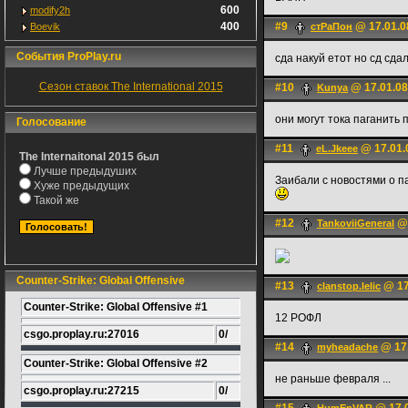
600
modify2h
400
#9
@ 17.01.0
Boevik
стРаПон
События ProPlay.ru
сда накуй етот но сд сд
Сезон ставок The International 2015
#10
@ 17.01.08
Kunya
они могут тока паганить 
Голосование
#11
@ 17.01.
eL.Jkeee
The Internaitonal 2015 был
Лучше предыдуших
Заибали с новостями о па
Хуже предыдущих
Такой же
#12
@ 
TankoviiGeneral
Counter-Strike: Global Offensive
#13
@ 17
clanstop.lelic
Counter-Strike: Global Offensive #1
12 РОФЛ
csgo.proplay.ru:27016
0/
#14
@ 17.
myheadache
Counter-Strike: Global Offensive #2
не раньше февраля ...
csgo.proplay.ru:27215
0/