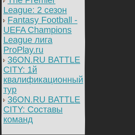
The Premier
League: 2 cезон
Fantasy Football -
UEFA Champions
League лига
ProPlay.ru
36ON.RU BATTLE
CITY: 1й
квалификационный
тур
36ON.RU BATTLE
CITY: Составы
команд