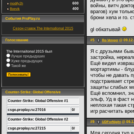
600
modify2h
войны, витч докто
400
Boevik
врагов) хум тольк
брони хела и го. 
События ProPlay.ru
Сезон ставок The International 2015
gl обкатывай
Голосование
#5
@ 09.12.
Re-Venger
Я с друзьями быва
The Internaitonal 2015 был
Лучше предыдуших
застройка, нереа
Хуже предыдущих
Ещё видел извращ
Такой же
мортартимы - блуд
чтобы не давать п
подстраивает стре
защиты слабых м
Counter-Strike: Global Offensive
Ещё вспомнил, зн
эльф, Уд в фаст н
Counter-Strike: Global Offensive #1
неплохая такая ст
csgo.proplay.ru:27016
0/
игр расчитать вре
Counter-Strike: Global Offensive #2
#9
@ 09.1
UDForNight
csgo.proplay.ru:27215
0/
Мля сегодня тур х