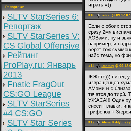
играть =))
Репортажи
SLTV StarSeries 6:
#10
@ 09.12.07
relax_
Репортаж
Если с обоих стор
сразу 2мя виспами
SLTV StarSeries V:
АОВами, ну и звяк
CS Global Offensive
например, и надра
берет тож суммоне
Рейтинг
найс тема, но фр
ProPlay.ru: Январь
#11
@ 09.12.0
Dentaky
2013
ЖЖоте))) писец у 
Fnatic FragOut
извращенцев хума
АМами и с близзар
CS:GO League
течатся до тир3. Т
УЖАСА!!! Один ху
SLTV StarSeries
сносит главки, ипа
#4 CS:GO
грифонов + 3героя+
SLTV Star Series
#12
@ 
Alena_ItsMyLife