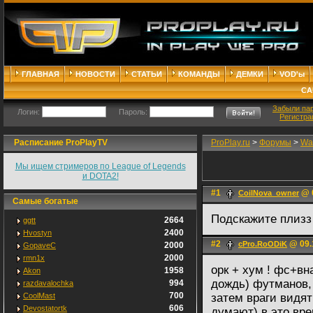
ГЛАВНАЯ
НОВОСТИ
СТАТЬИ
КОМАНДЫ
ДЕМКИ
VOD'ы
СА
Забыли па
Логин:
Пароль:
Регистра
Расписание ProPlayTV
ProPlay.ru
>
Форумы
>
War
Мы ищем стримеров по League of Legends
и DOTA2!
#1
@ 0
CoilNova_owner
Самые богатые
Подскажите плизз
2664
ggtt
2400
Hvostyn
#2
@ 09.
cPro.RoODiK
2000
GopaveC
2000
rmn1x
орк + хум ! фс+вн
1958
Akon
дождь) футманов,
994
razdavalochka
700
CoolMast
затем враги видят
606
Devostatortk
думают) в это вре