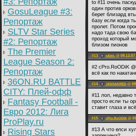
#3: Репортаж
to #11 очень паск
один против орко
GosuLeague #3:
берет близард вты
Репортаж
базу если когда т
пролет. Потом прос
SLTV Star Series
надо тада свою ба
проход который мо
#2: Репортаж
близом пионов
The Premier
#13
@ 09.12.07
sAint.
League Season 2:
#2 cPro.RoODiK @ 
Репортаж
всё как по накатанн
36ON.RU BATTLE
#14
@ 09.
J4S|SAKRED
CITY: Плей-офф
#11 лол, недавно
Fantasy Football -
просто если ты ор
ставит глаза и вс
Евро 2012: Лига
#15
@ 09
cPro.RoODiK
ProPlay.ru
#13 А что елси ху
Rising Stars
запрещена?