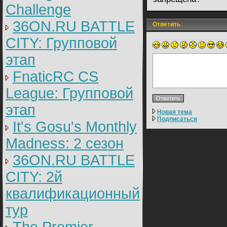
Challenge
36ON.RU BATTLE
Ответить
CITY: Групповой
этап
FnaticRC CS
League: Групповой
этап
Новая тема
Подписаться
It's Gosu's Monthly
Madness: 2 сезон
36ON.RU BATTLE
CITY: 2й
квалификационный
тур