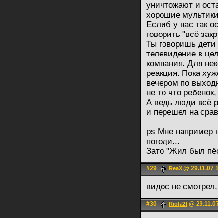
уничтожают и ост
хорошие мультики
Еслиб у нас так о
говорить "всё зак
Ты говоришь дети 
телевидение в це
компания. Для не
реакция. Пока хуж
вечером по выходн
не то что ребенок,
А ведь люди всё р
и перешел на срав
ps Мне например 
погоди...
Зато "Жил был пёс
#29
@ 29.11.07 
ReaX
видос не смотрел,
#30
@ 29.11.07
Rio[a2]