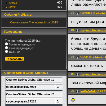
600
modify2h
лишь разжигают е
400
Boevik
#3
@ 28.11.0
Naivelfes
События ProPlay.ru
ппц и че там реги
Сезон ставок The International 2015
#4
Людвиг Аристархо
Голосование
большего бреда я
The Internaitonal 2015 был
овнят наши по вс
Лучше предыдуших
большие деньги с
Хуже предыдущих
Такой же
#5
@ 28.11.07 
tr1X3n
скажите что хоть 
Counter-Strike: Global Offensive
#6
Людвиг Аристархо
Counter-Strike: Global Offensive #1
там очередной мар
csgo.proplay.ru:27016
0/
#7
@ 28.11
InkBu3uToP
Counter-Strike: Global Offensive #2
csgo.proplay.ru:27215
0/