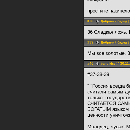
простите накипело
#38
@
Добрячий 0ндед
36 Сладкая ложь. 
#39
@
Добрячий 0ндед
Мы все золотые. 3
#40
@ 30.11.
band.kist
#37-38-39
" "Россия всегда 
считали самым ду
только, государс
СЧИТАЕТСЯ САМ
БОГАТЫМ языком п
ценности уничтожа
Молодец, чувак! М