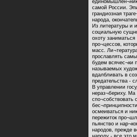
единомышлен¬нико
самой России. Эп
грандиозная траге
народа, окончател
Из литературы и и
социальную сущно
охоту заниматься 
про¬цессов, кото
масс. Ли¬тература
прославлять самы
будем всячес¬ки 
называемых худож
вдалбливать в соз
предательства - с
В управлении гос
нераз¬бериху. Ma 
спо¬собствовать с
бес¬принципности
осмеиваться и ник
пережиток про¬шло
пьянство и нар¬к
народов, прежде в
народу - все это 