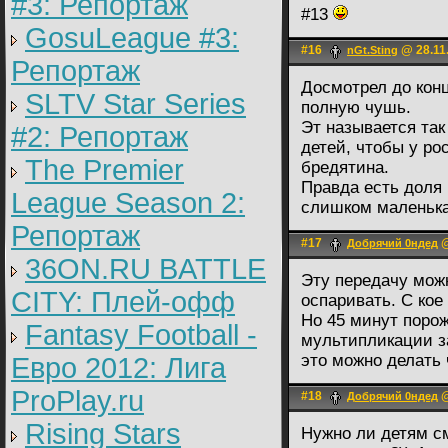
#3: Репортаж
#13
GosuLeague #3:
#16
@ 28.11.
nGt.Sting
Репортаж
Досмотрел до кон
SLTV Star Series
полную чушь.
Эт называется так
#2: Репортаж
детей, чтобы у ро
The Premier
бредятина.
Правда есть доля 
League Season 2:
слишком маленька
Репортаж
#17
@
Добрячий 0ндед
36ON.RU BATTLE
Эту передачу можн
CITY: Плей-офф
оспаривать. С кое
Но 45 минут поро
Fantasy Football -
мультипликации з
это можно делать
Евро 2012: Лига
ProPlay.ru
#18
@
Добрячий 0ндед
Rising Stars
Нужно ли детям с