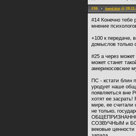
#36
@ 29.11.
band.kist
#14 Конечно тебе 
мнение психологов
+100 к передаче, в
домыслов только ф
#25 а через может
может станет тако
америкосовские му
ПС - кстати блин 
уродует наше общ
появляеться вне Р
хотят ее засрать!
мире, ее считали
не только, государ
ОБЩЕПРИЗНАННО
СОЗВУЧНЫМ и БОГ
вековые ценности
запада ...