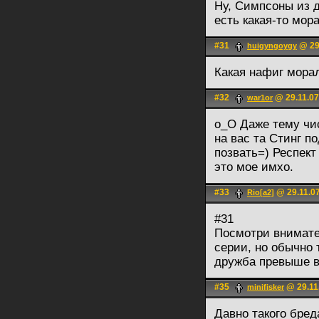
Ну, Симпсоны из д
есть какая-то мор
#31
@ 29.
huigyngoygy
Какая нафиг мора
#32
@ 29.11.07
war1or
о_О Даже тему чи
на вас та Стинг п
позвать=) Респект 
это мое имхо.
#33
@ 29.11.07
Rio[a2]
#31
Посмотри внимател
серии, но обычно 
дружба превыше в
#35
@ 29.11
minifisker
Давно такого бред