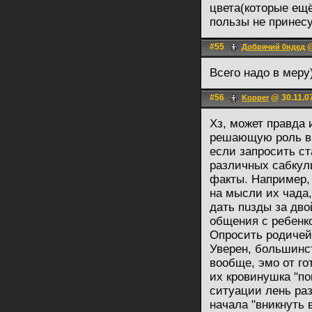
цвета(которые ещё
пользы не принесу
#55
@
Добрячий 0ндед
Всего надо в меру
#56
@ 30.11.0
Kopper
Хз, может правда 
решающую роль в 
если запросить ст
различных сабкул
факты. Например,
на мысли их чада,
дать пuзды за дво
общения с ребенко
Опросить родичей,
Уверен, большинс
вообще, эмо от го
их кровинушка "по
ситуации лень раз
начала "вникнуть 