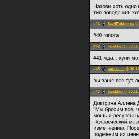
Назови хоть одно 
тип поведения, хо
#41
@ 
SayHiToMyImba
#40 гопота
#42
@ 30.11.
band.kist
#41 мда... купи мо
#45
@ 30.11
Raz1eL ^^
вы ваще все тут л
#47
@ 30.11.
band.kist
Доктрина Аллена 
"Мы бросим все, 
мощь и ресурсы н
Человеческий мозг
изме¬нению. Посе
подменим их ценн