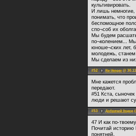
культивировать.
И лишь немногие,
понимать, что про
беспомощное поло
спо¬соб их оболга
Мы будем расшаты
по¬колением... Мы
юноше¬ских лет, б
молодежь, станем 
Мы сделаем из ни
#52
@ 30.11
Re-Venger
Мне кажется пробл
передают.
#51 Кста, сыноче
люди и решают су
#53
@
Добрячий 0ндед
47 И как по-твоем
Почитай историю Р
понятней.