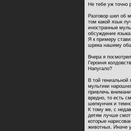
Не тебе уж точно 
Разговор шел об м
том какой язык л
иностранные мульт
обсуждение языка 
Я к примеру став
шрека нашему общ
Вчера я посмотре
Героиня колдовст
Напугало?
В той гениальной 
мультики нарошно
привлечь внимание
вредно, то есть с
шелкунчик и темн
К тому же, с неда
детям лучше смот
которые нарисова
животных. Иначе 