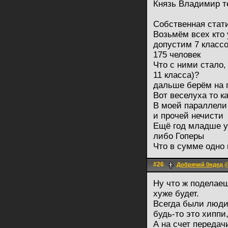
Князь Владимир т
Собственная стат
Возьмём всех кто 
допустим 7 классо
175 человек
Что с ними стало,
11 класса)?
дальше берём на г
Вот веселуха то к
В моей параллели
и прочей нечисти
Ещё год младше у
либо Гоперы
Что в сумме одно 
#26
@
Добрячий 0ндед
Ну что ж поделаеш
хуже будет.
Всегда были люди
будь-то это хиппи,
А на счет передач