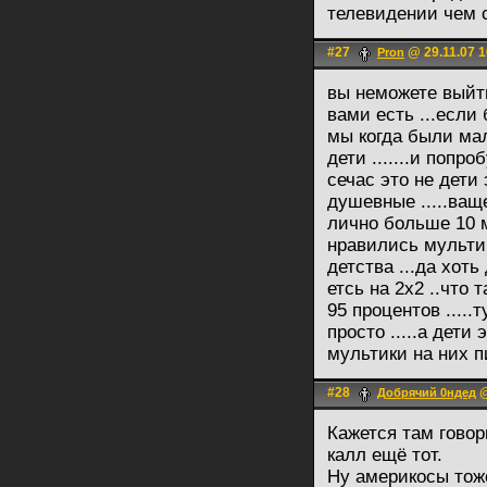
телевидении чем 
#27
@ 29.11.07 1
Pron
вы неможете выйти
вами есть ...если
мы когда были мал
дети .......и попро
сечас это не дети
душевные .....ваще
лично больше 10 м
нравились мульти
детства ...да хоть
етсь на 2x2 ..что
95 процентов .....
просто .....а дет
мультики на них пи
#28
@
Добрячий 0ндед
Кажется там говор
калл ещё тот.
Ну америкосы тож