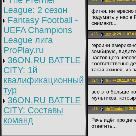
The Premier
League: 2 cезон
фигня, интересно 
подумать у нас в
Fantasy Football -
снимают...
UEFA Champions
#23
@ 29.11.07 0
3fm
League лига
героини американ
ProPlay.ru
зомбирую, видите
настоящего челове
36ON.RU BATTLE
соответственно де
CITY: 1й
такая ахинея, из
квалификационный
#24
@ 29.11.07 0
3fm
тур
все это больше п
мультиков, котоыр
36ON.RU BATTLE
CITY: Составы
#25
@ 29.1
MuTRonics
команд
Речь идёт про дете
ответить...