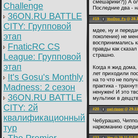
смешарики?)) А о
Challenge
Последние два - 
36ON.RU BATTLE
#19
@ 28.1
VooDoo_Fs
CITY: Групповой
мдее, ну и переда
этап
поколение) не мен
воспринимались к
FnaticRC CS
правды как сказал
League: Групповой
страшно.
этап
Когда я жид дома,
лет приходили пос
It's Gosu's Monthly
на то что не полу
Madness: 2 сезон
практика - трахну
ненужен! И это тв
36ON.RU BATTLE
мультики в деццтв
CITY: 2й
#20
@ 29.11
owl-ripper
квалификационный
Чебурашко, Чиппол
тур
наркоманию среди 
#22
@ 29.11.07 0
3fm