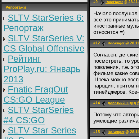
#9
@ 28.11.
RolePlayer
Репортажи
Начало послушал 
SLTV StarSeries 6:
всё это принимать
Репортаж
иностранные мульт
относится =)
SLTV StarSeries V:
#12
@ 28.11
Re-Venger
CS Global Offensive
Согласен, детские
Рейтинг
посмотреть, то ур
ProPlay.ru: Январь
поколения, т.е. э
фильме какие сов
2013
Шрека можно восп
пародия, притом н
Fnatic FragOut
тинейджеров. Кое-
CS:GO League
#14
@
Добрячий 0ндед
SLTV StarSeries
Потому что автор
#4 CS:GO
умеющие различат
SLTV Star Series
#15
@ 28.11
Re-Venger