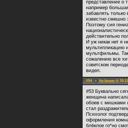
представление о т
например большая
забавлять только 
известно смешно э
Поэтому сия гениа
националистическ
действительно по
И уж никак нет я 
мультипликацию и
мультфильмы. Таки
сожалению все хи
советском периоде
видел.
#54
@ 30.11
Re-Venger
#53 Буквально сег
женщина написала 
обоев с мишками 
стал раздражитель
Психолог подтвер
оформления комна
блёклое го*но смо