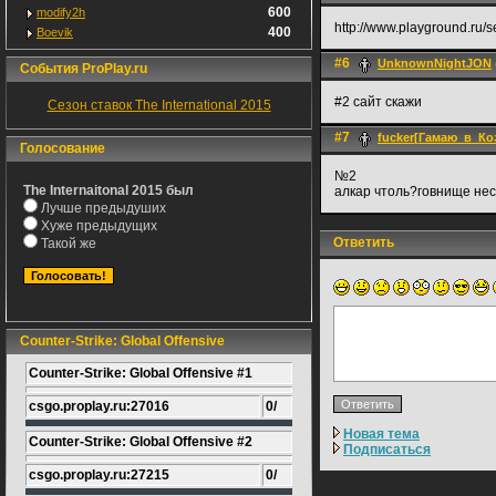
600
modify2h
http://www.playground.ru/s
400
Boevik
#6
UnknownNightJON
События ProPlay.ru
#2 сайт скажи
Сезон ставок The International 2015
#7
fucker[Гамаю_в_Ко
Голосование
№2
The Internaitonal 2015 был
алкар чтоль?говнище нес
Лучше предыдуших
Хуже предыдущих
Ответить
Такой же
Counter-Strike: Global Offensive
Counter-Strike: Global Offensive #1
csgo.proplay.ru:27016
0/
Новая тема
Counter-Strike: Global Offensive #2
Подписаться
csgo.proplay.ru:27215
0/