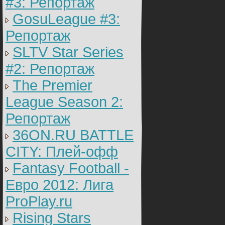
#3: Репортаж
GosuLeague #3:
Репортаж
SLTV Star Series
#2: Репортаж
The Premier
League Season 2:
Репортаж
36ON.RU BATTLE
CITY: Плей-офф
Fantasy Football -
Евро 2012: Лига
ProPlay.ru
Rising Stars