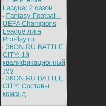
The Premier
League: 2 cезон
Fantasy Football -
UEFA Champions
League лига
ProPlay.ru
36ON.RU BATTLE
CITY: 1й
квалификационный
тур
36ON.RU BATTLE
CITY: Составы
команд