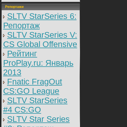
Репортажи
SLTV StarSeries 6:
Репортаж
SLTV StarSeries V:
CS Global Offensive
Рейтинг
ProPlay.ru: Январь
2013
Fnatic FragOut
CS:GO League
SLTV StarSeries
#4 CS:GO
SLTV Star Series