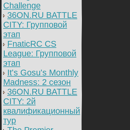
Challenge
36ON.RU BATTLE
CITY: Групповой
этап
FnaticRC CS
League: Групповой
этап
It's Gosu's Monthly
Madness: 2 сезон
36ON.RU BATTLE
CITY: 2й
квалификационный
тур