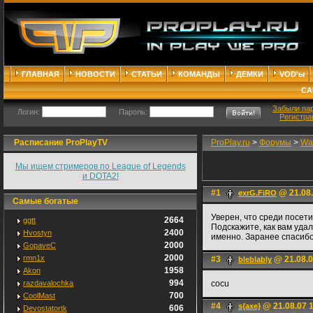
ГЛАВНАЯ
НОВОСТИ
СТАТЬИ
КОМАНДЫ
ДЕМКИ
VOD'ы
СА
Забыли па
Логин:
Пароль:
Регистра
Расписание ProPlayTV
ProPlay.ru
>
Форумы
>
War
Мы ищем стримеров по League of Legends
и DOTA2!
#1
@ 21.08.
exrG.FiRO
Самые богатые
Уверен, что среди посет
2664
ggtt
Подскажите, как вам удал
2400
Hvostyn
именно. Заранее спасибо
2000
GopaveC
2000
rmn1x
#3
@ 21.08.0
bleblably
1958
Akon
994
razdavalochka
cocu
700
CoolMast
#4
@ 21.08.07 
s{axe}
606
Devostatortk