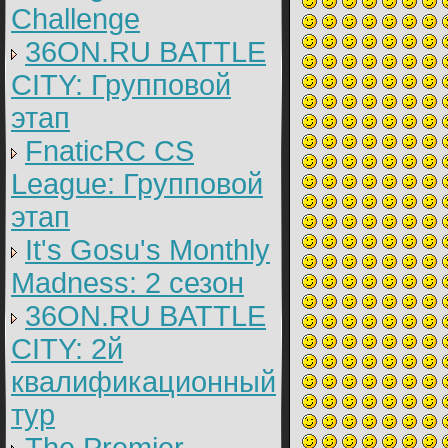
Challenge
36ON.RU BATTLE
CITY: Групповой
этап
FnaticRC CS
League: Групповой
этап
It's Gosu's Monthly
Madness: 2 сезон
36ON.RU BATTLE
CITY: 2й
квалификационный
тур