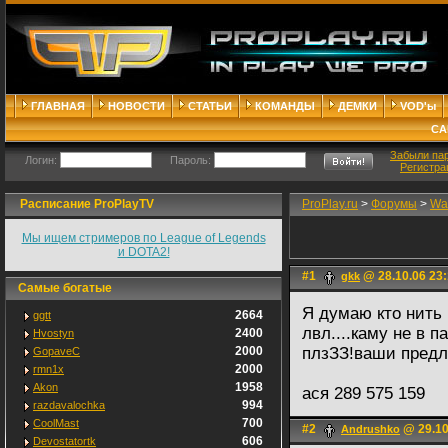
ГЛАВНАЯ
НОВОСТИ
СТАТЬИ
КОМАНДЫ
ДЕМКИ
VOD'ы
СА
Забыли па
Логин:
Пароль:
Регистра
Расписание ProPlayTV
ProPlay.ru
>
Форумы
>
War
Мы ищем стримеров по League of Legends
и DOTA2!
#1
@ 28.10.06 23
gkk
Самые богатые
Я думаю кто нить 
2664
ggtt
лвл....каму не в п
2400
Hvostyn
2000
плзЗЗ!ваши предло
GopaveC
2000
rmn1x
1958
Akon
ася 289 575 159
994
razdavalochka
700
CoolMast
#2
@ 29.10
Andrushko
606
Devostatortk