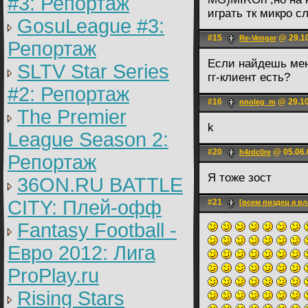
#3: Репортаж
играть тк микро с
GosuLeague #3:
#15
@ 29.10
Re-Venger
Репортаж
Если найдешь ме
SLTV Star Series
гг-клиент есть?
#2: Репортаж
#16
@ 29.10
nnoleg_m
The Premier
k
League Season 2:
#20
@ 05.06.
h4rdc0re
Репортаж
Я тоже зост
36ON.RU BATTLE
CITY: Плей-офф
#21
[всем пиздец я в
Fantasy Football -
Евро 2012: Лига
ProPlay.ru
Rising Stars