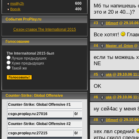
600
modify2h
Мб ты напишешь с
400
Boevik
это и 20 и 40...)?
События ProPlay.ru
#3
@ 29.10.06
DEmorf
Сезон ставок The International 2015
Все хотят!
Главн
Голосование
#4
@ 2
Master_of_Orion
The Internaitonal 2015 был
если ты можешь хос
Лучше предыдуших
NE
Хуже предыдущих
Такой же
#5
@ 29.10.06 11:
gkk
OK
Counter-Strike: Global Offensive
#6
@ 29.10.06 11:
gkk
Counter-Strike: Global Offensive #1
ну сей4ас у меня 
csgo.proplay.ru:27016
0/
#8
@ 29.10.06
DEmorf
Counter-Strike: Global Offensive #2
хех лвл средний
csgo.proplay.ru:27215
0/
игры,скилл средн