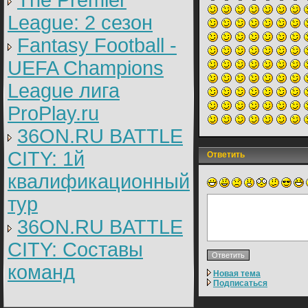
The Premier
League: 2 cезон
Fantasy Football -
UEFA Champions
League лига
ProPlay.ru
36ON.RU BATTLE
CITY: 1й
Ответить
квалификационный
тур
36ON.RU BATTLE
CITY: Составы
команд
Новая тема
Подписаться