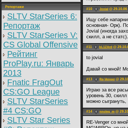
Репортажи
#10
@ 29.10.06
Jovial
SLTV StarSeries 6:
Ищу себе напарник
Репортаж
основная- Орк). П
Jovial (иногда зах
SLTV StarSeries V:
скилл, а не статс)
CS Global Offensive
#11
@ 29.10.
bL1ZArd
Рейтинг
to jovial
ProPlay.ru: Январь
Давай со мной! Мо
2013
#13
@ 29.10
Re-Venger
Fnatic FragOut
CS:GO League
Играю за все расы(
уровень 30, скилл
SLTV StarSeries
можно сыгрануть, 
#4 CS:GO
#14
@ 29.10
nnoleg_m
SLTV Star Series
RE-Venger со мно
MG)MIROn ,но на н