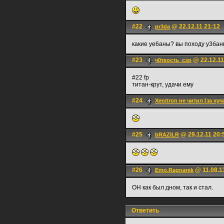
#22
@ 22.12.11 21:12
pr3da
какие уе6аны? вы походу у3бан
#23
@ 22.12.11
ч0ткость_сэр
#22 fp
титан-крут, удачи ему
#24
Xenitron не читил [за хуч
#25
@ 29.12.11 20:
bRAZILR
#26
@ 11.08.1
Emo.Ragnarek
ОН как был дном, так и стал.
Ответить