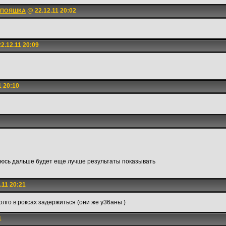
@ 22.12.11 20:02
отПОЯШКА
2.12.11 20:09
1 20:10
адеюсь дальше будет еще лучше результаты показывать
.11 20:21
олго в роксах задержиться (они же у36аны )
1