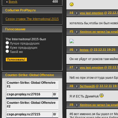
400
Boevik
События ProPlay.ru
#4
@ 22.12.
you last emotion
Сезон ставок The International 2015
хотелось бы,чтобы он был ново
Голосование
#5
Xenitron не читил [за хуча]
The Internaitonal 2015 был
Лучше предыдуших
Хуже предыдущих
#6
@ 22.12.11 19:25
leniva-
Такой же
Он не уйдут от роксов там майк
#7
@ 22.12.
you last emotion
Counter-Strike: Global Offensive
№6 но при этом оттуда ушел Бр
Counter-Strike: Global Offensive
#8
@ 22.12.11 19:
#1
SpYkeee26
csgo.proplay.ru:27016
0/
Я И ЕСТЬ ДримHuk
Counter-Strike: Global Offensive
#9
Xenitron не читил [за хуча]
#2
#6 вот именно.эя бы ушел от М
csgo.proplay.ru:27215
0/
ЗЫ браток ушел офк изза бабла