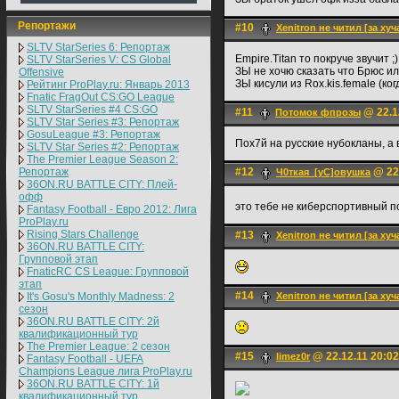
Репортажи
#10
Xenitron не читил [за хуч
SLTV StarSeries 6: Репортаж
Empire.Titan то покруче звучит ;)
SLTV StarSeries V: CS Global
ЗЫ не хочю сказать что Брюс и
Offensive
ЗЫ кисули из Rox.kis.female (
Рейтинг ProPlay.ru: Январь 2013
Fnatic FragOut CS:GO League
SLTV StarSeries #4 CS:GO
#11
@ 22.1
Потомок фпрозы
SLTV Star Series #3: Репортаж
GosuLeague #3: Репортаж
Пох7й на русские нубокланы, а 
SLTV Star Series #2: Репортаж
The Premier League Season 2:
Репортаж
#12
@ 22.
Ч0ткая_[уС]овушка
36ON.RU BATTLE CITY: Плей-
офф
это тебе не киберспортивный 
Fantasy Football - Евро 2012: Лига
ProPlay.ru
Rising Stars Challenge
#13
Xenitron не читил [за хуч
36ON.RU BATTLE CITY:
Групповой этап
FnaticRC CS League: Групповой
этап
#14
It's Gosu's Monthly Madness: 2
Xenitron не читил [за хуч
сезон
36ON.RU BATTLE CITY: 2й
квалификационный тур
The Premier League: 2 cезон
#15
@ 22.12.11 20:02
limez0r
Fantasy Football - UEFA
Champions League лига ProPlay.ru
36ON.RU BATTLE CITY: 1й
квалификационный тур