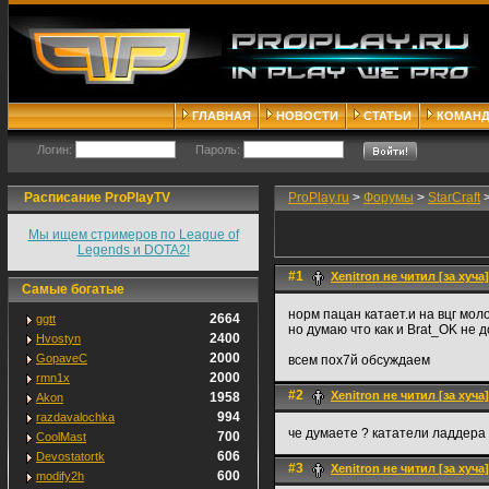
ГЛАВНАЯ
НОВОСТИ
СТАТЬИ
КОМАН
Логин:
Пароль:
Расписание ProPlayTV
ProPlay.ru
>
Форумы
>
StarCraft
Мы ищем стримеров по League of
Legends и DOTA2!
#1
Xenitron не читил [за хуча]
Самые богатые
норм пацан катает.и на вцг моло
2664
ggtt
но думаю что как и Brat_OK не д
2400
Hvostyn
2000
GopaveC
всем пох7й обсуждаем
2000
rmn1x
#2
Xenitron не читил [за хуча]
1958
Akon
994
razdavalochka
че думаете ? кататели ладдера
700
CoolMast
606
Devostatortk
#3
Xenitron не читил [за хуча]
600
modify2h