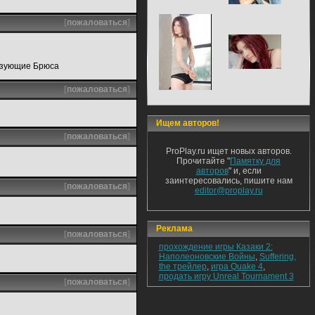
[
пожаловаться
]
резующие Брюса
[
пожаловаться
]
Ищем авторов!
[
пожаловаться
]
ProPlay.ru ищет новых авторов.
Прочитайте "
Памятку для
авторов
" и, если
заинтересовались, пишите нам
[
пожаловаться
]
editor@proplay.ru
Реклама
[
пожаловаться
]
прохождение игры Казаки 2:
Наполеоновские Войны
,
Suffering,
the трейлер
,
игра Quake 4
,
продать игру Unreal Tournament 3
[
пожаловаться
]