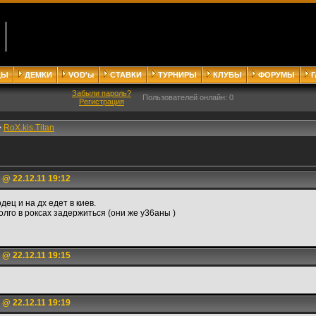
ДЫ
ДЕМКИ
VOD'ы
СТАВКИ
ТУРНИРЫ
КЛУБЫ
ФОРУМЫ
Забыли пароль?
Пользователей онлайн: 0
Регистрация
>
RoX.kis.Titan
@ 22.12.11 19:12
дец и на дх едет в киев.
олго в роксах задержиться (они же у36аны )
@ 22.12.11 19:15
@ 22.12.11 19:19