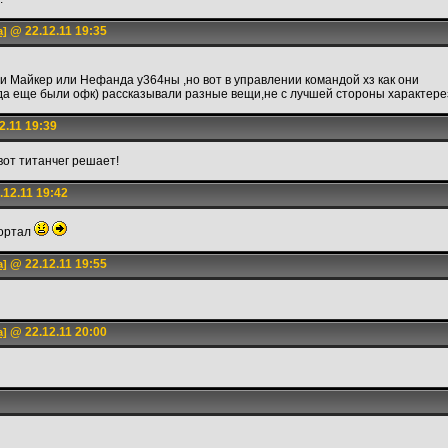
@ 22.12.11 19:35
а]
ли Майкер или Нефанда у364ны ,но вот в управлении командой хз как они
когда еще были офк) рассказывали разные вещи,не с лучшей стороны характе
2.11 19:39
вот титанчег решает!
12.11 19:42
портал
@ 22.12.11 19:55
а]
@ 22.12.11 20:00
а]