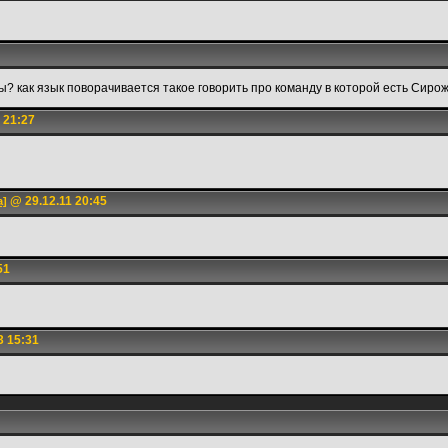
ы? как язык поворачивается такое говорить про команду в которой есть Сиро
 21:27
@ 29.12.11 20:45
а]
51
3 15:31