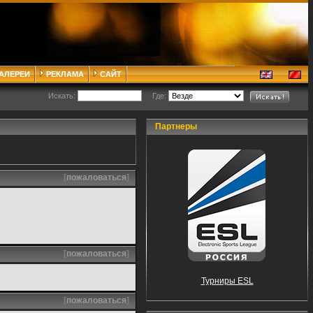
ГАЛЕРЕИ
РЕКЛАМА
САЙТ
Искать:
Где:
Партнеры
[
пожаловаться
]
[
пожаловаться
]
Турниры ESL
[
пожаловаться
]