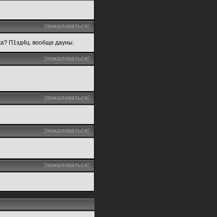
[
пожаловаться
]
жа? П1зд4ц. вообще дауны.
[
пожаловаться
]
[
пожаловаться
]
[
пожаловаться
]
[
пожаловаться
]