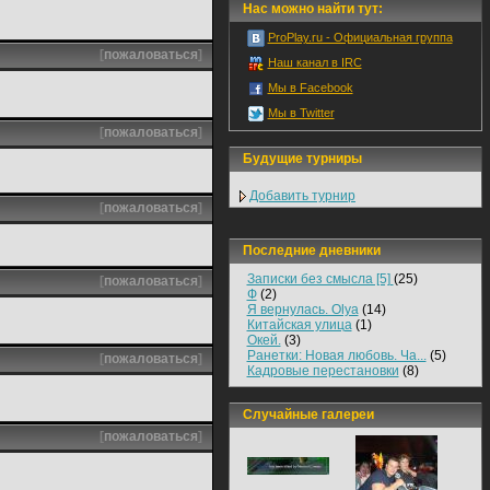
Нас можно найти тут:
ProPlay.ru - Официальная группа
[
пожаловаться
]
Наш канал в IRC
Мы в Facebook
Мы в Twitter
[
пожаловаться
]
Будущие турниры
Добавить турнир
[
пожаловаться
]
Последние дневники
Записки без смысла [5]
(25)
[
пожаловаться
]
Ф
(2)
Я вернулась. Olya
(14)
Китайская улица
(1)
Окей.
(3)
Ранетки: Новая любовь. Ча...
(5)
[
пожаловаться
]
Кадровые перестановки
(8)
Случайные галереи
[
пожаловаться
]