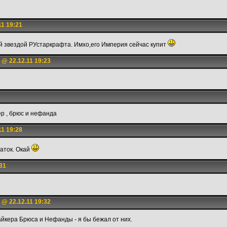
11 19:21
й звездой РУстаркрафта. Имхо,его Империя сейчас купит
@ 22.12.11 19:23
ер , брюс и нефанда
11 19:28
аток. Окай
31
@ 22.12.11 19:32
айкера Брюса и Нефанды - я бы бежал от них.
.