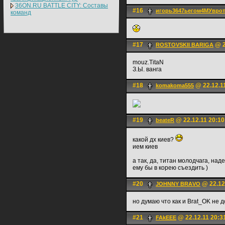
36ON.RU BATTLE CITY: Составы
#16
игорь3647ьегом4МУвр
команд
#17
@ 2
ROSTOVSKII BARIGA
mouz.TitaN
З.Ы. ванга
#18
@ 22.12.1
komakoma555
#19
@ 22.12.11 20:10
beateR
какой дх киев?
ием киев
а так, да, титан молодчага, н
ему бы в корею съездить )
#20
@ 22.12
JOHNNY BRАVO
но думаю что как и Brat_OK не д
#21
@ 22.12.11 20:3
FAkEEE