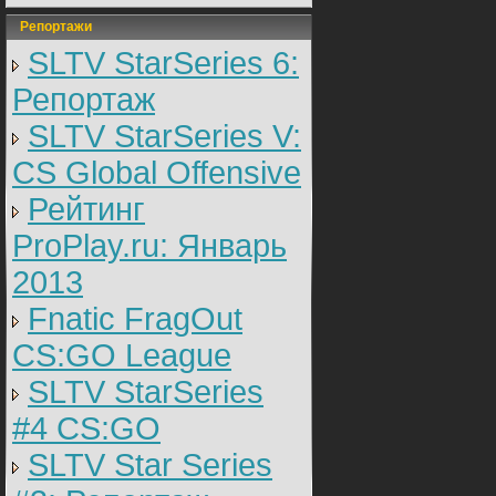
Репортажи
SLTV StarSeries 6:
Репортаж
SLTV StarSeries V:
CS Global Offensive
Рейтинг
ProPlay.ru: Январь
2013
Fnatic FragOut
CS:GO League
SLTV StarSeries
#4 CS:GO
SLTV Star Series