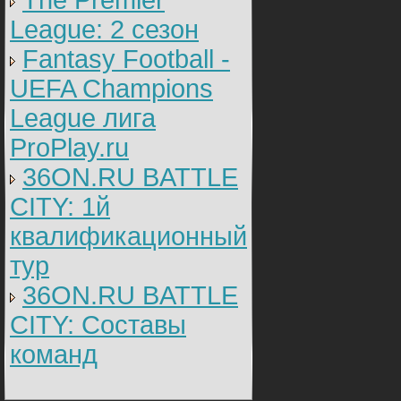
The Premier
League: 2 cезон
Fantasy Football -
UEFA Champions
League лига
ProPlay.ru
36ON.RU BATTLE
CITY: 1й
квалификационный
тур
36ON.RU BATTLE
CITY: Составы
команд