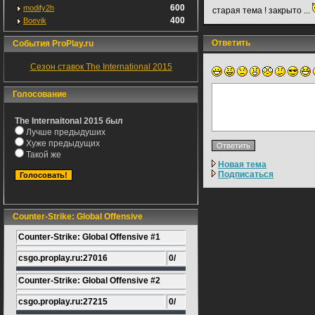
600
modify2h
старая тема ! закрыто ...
400
Boevik
Ответить
События ProPlay.ru
Сезон ставок The International 2015
Голосование
The Internaitonal 2015 был
Лучше предыдуших
Хуже предыдущих
Такой же
Новая тема
Подписаться
Counter-Strike: Global Offensive
Counter-Strike: Global Offensive #1
csgo.proplay.ru:27016
0/
Counter-Strike: Global Offensive #2
csgo.proplay.ru:27215
0/