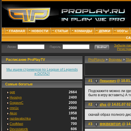
ГЛАВНАЯ
НОВОСТИ
СТАТЬИ
КОМАНДЫ
ДЕМКИ
VOD'ы
СА
Забыли па
Логин:
Пароль:
Регистра
Расписание ProPlayTV
ProPlay.ru
>
Форумы
>
Sta
Мы ищем стримеров по League of Legends
и DOTA2!
#1
@ 10.01.
Перцович
Самые богатые
Подскажите можно ли где-
2664
ggtt
было в игру вставить) А т
2400
Hvostyn
2000
GopaveC
#2
@ 14.01.07 02
dfyz
2000
rmn1x
1958
Akon
скачай образ полного дис
994
razdavalochka
700
CoolMast
#3
@ 14.
IIHKBII3IITOP.
606
Devostatortk