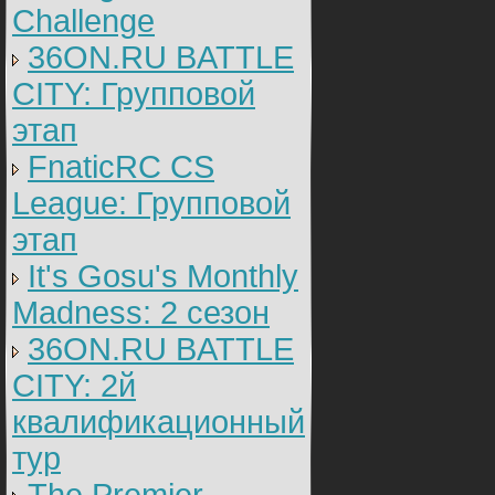
Challenge
36ON.RU BATTLE
CITY: Групповой
этап
FnaticRC CS
League: Групповой
этап
It's Gosu's Monthly
Madness: 2 сезон
36ON.RU BATTLE
CITY: 2й
квалификационный
тур