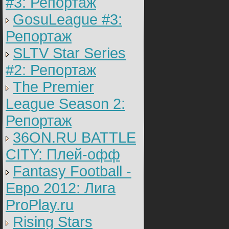
#3: Репортаж
GosuLeague #3:
Репортаж
SLTV Star Series
#2: Репортаж
The Premier
League Season 2:
Репортаж
36ON.RU BATTLE
CITY: Плей-офф
Fantasy Football -
Евро 2012: Лига
ProPlay.ru
Rising Stars