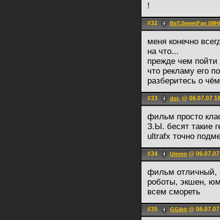
!
#32
BeT.SweetFan [MHI
меня конечно всег
на что...
прежде чем пойти 
что рекламу его п
разберитесь о чё
#33
@ 06.07.07 1
doj-
фильм просто класс
З.Ы. бесят такие ген
ultrafx точно подм
#34
@ 06.07.07
Umren
фильм отличный, з
роботы, экшен, ю
всем смореть
#35
@ 06.07.07
GGibit