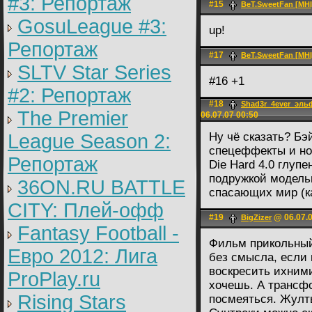
#3: Репортаж
#15
BeT.SweetFan [MHI
GosuLeague #3:
up!
Репортаж
#17
BeT.SweetFan [MHI
SLTV Star Series
#16 +1
#2: Репортаж
#18
Shad3r_4ever_эл
The Premier
06.07.07 00:50
League Season 2:
Ну чё сказать? Бэ
спецеффекты и но
Репортаж
Die Hard 4.0 глуп
подружкой модель
36ON.RU BATTLE
спасающих мир (ка
CITY: Плей-офф
#19
@ 06.07.0
BigZizer
Fantasy Football -
Фильм прикольный.
Евро 2012: Лига
без смысла, если 
воскресить ихним
ProPlay.ru
хочешь. А трансфо
Rising Stars
посмеяться. Жулт