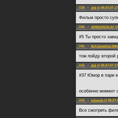
#39
@ 06.07.07 17
2rik
Фильм просто суп
#40
@ 
АРХЕОЛОГИ АУ
#5 Ты просто зави
#41
BeT.SweetFan [MHI
тож пойду второй р
#42
@ 06.07.07 17
2rik
#37 Юмор в паре м
особенно момент 
#43
@ 06.07.
mAver1k
Все смотреть фил