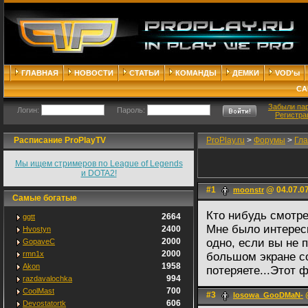
ГЛАВНАЯ
НОВОСТИ
СТАТЬИ
КОМАНДЫ
ДЕМКИ
VOD'ы
СА
Забыли па
Логин:
Пароль:
Регистра
Расписание ProPlayTV
ProPlay.ru
>
Форумы
>
Гл
Мы ищем стримеров по League of Legends
и DOTA2!
#1
@ 04.07.07
moonstr
Самые богатые
Кто нибудь смотр
2664
ggtt
Мне было интерес
2400
Hvostyn
2000
одно, если вы не 
GopaveC
2000
rmn1x
большом экране со
1958
Akon
потеряете...Этот 
994
razdavalochka
700
CoolMast
#3
@
losowa_GooDMaN-
606
Devostatortk