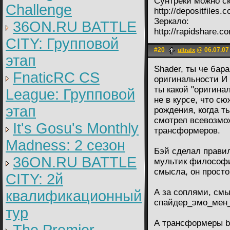
Сунтреки можно cк
Challenge
http://depositfiles.
Зеркало:
36ON.RU BATTLE
http://rapidshare.c
CITY: Групповой
#20
@ 06.07.07
ultrafx
этап
Shader, ты че бар
FnaticRC CS
оригинальности И
ты какой "оригина
League: Групповой
не в курсе, что с
этап
рождения, когда т
смотрел всевозмо
It's Gosu's Monthly
трансформеров.
Madness: 2 сезон
Бэй сделал правил
36ON.RU BATTLE
мультик философи
смысла, он просто
CITY: 2й
А за соплями, смы
квалификационный
спайдер_эмо_мен_
тур
А трансформеры be