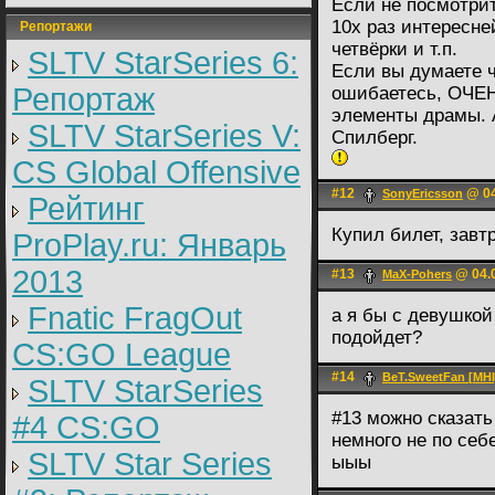
Если не посмотрит
10х раз интересне
Репортажи
четвёрки и т.п.
SLTV StarSeries 6:
Если вы думаете ч
Репортаж
ошибаетесь, ОЧЕ
элементы драмы. 
SLTV StarSeries V:
Спилберг.
CS Global Offensive
#12
@ 04
SonyEricsson
Рейтинг
Купил билет, завт
ProPlay.ru: Январь
2013
#13
@ 04.0
MaX-Pohers
Fnatic FragOut
а я бы с девушкой
подойдет?
CS:GO League
#14
BeT.SweetFan [MHI
SLTV StarSeries
#13 можно сказать 
#4 CS:GO
немного не по себ
SLTV Star Series
ыыы