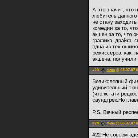
А это значит, что 
любитель данного 
не стану заходить
комедии за то, что
экшен за то, что 
графика, драйф, с
одна из тех ошибо
режиссеров, как, 
экшена, получили 
#23
@ 06.07.07 
Melis
Великолепный фи
удивительный эк
(что кстати редко
саундтрек.Но глав
P.S. Вечный респек
#24
@ 06.07.07 
Melis
#22 Не совсем ад