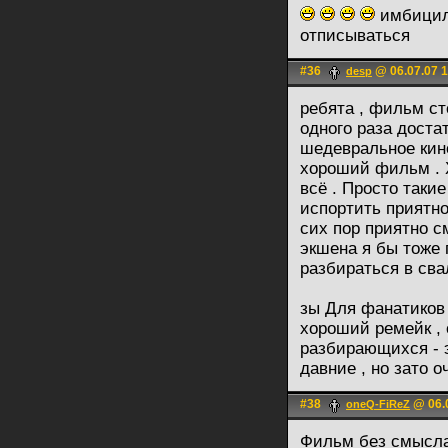
имбицилы
отписываться
#36
@ 06.07.07 1
desp
ребята , фильм сто
одного раза достат
шедевральное кино
хороший фильм . 
всё . Просто таки
испортить приятно
сих пор приятно с
экшена я бы тоже 
разбираться в свал
зы Для фанатиков 
хороший ремейк ,
разбирающихся - 
давние , но зато 
#38
@ 06.0
oneQ-FiReZ
Фильм без смысла