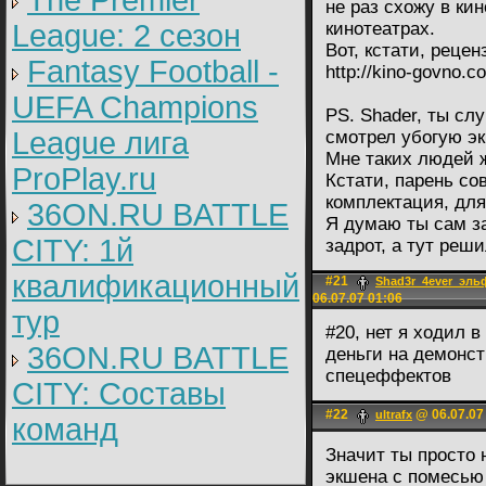
The Premier
не раз схожу в кин
League: 2 cезон
кинотеатрах.
Вот, кстати, реце
Fantasy Football -
http://kino-govno.
UEFA Champions
PS. Shader, ты сл
League лига
смотрел убогую эк
Мне таких людей 
ProPlay.ru
Кстати, парень со
комплектация, для
36ON.RU BATTLE
Я думаю ты сам з
CITY: 1й
задрот, а тут реш
квалификационный
#21
Shad3r_4ever_эл
06.07.07 01:06
тур
#20, нет я ходил 
36ON.RU BATTLE
деньги на демонс
спецеффектов
CITY: Составы
#22
@ 06.07.07
ultrafx
команд
Значит ты просто 
экшена с помесью