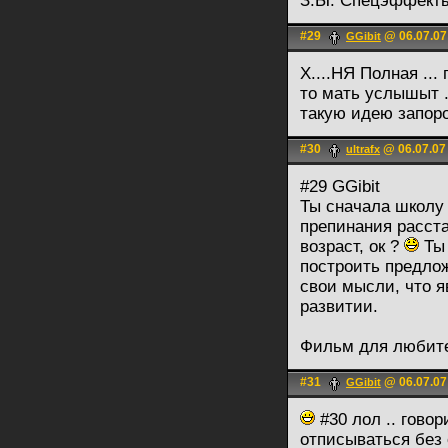
З.Ы. Спецэффекты
#29
@ 06.07.07
GGibit
Х....НЯ Полная ...
то мать услышыт 
такую идею запороли
#30
@ 06.07.07
ultrafx
#29 GGibit
Ты сначала школу 
препинания расста
возраст, ок ?
Ты 
построить предло
свои мысли, что я
развитии.
Фильм для любите
#31
@ 06.07.07
GGibit
#30 лол .. говор
отписываться без 