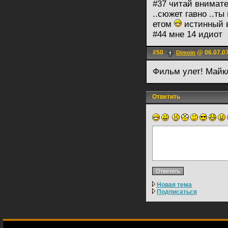
#37 читай внимате
..сюжет гавно ..т
етом
истинный в
#44 мне 14 идиот
#50
@ 06.07.07
Dimoin
Фильм улет! Майк
Ответить
Новая тема
Подписаться