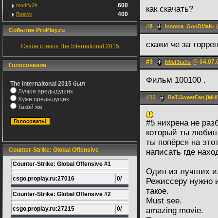
600
modify2h
как скачать?
400
Boevik
#6
@
losowa_GooDMaN-
События ProPlay.ru
скажи че за торрен
Сезон ставок The International 2015
#9
@ 04.07.
N0sf3raTu
Голосование
Фильм 100100 .
The Internaitonal 2015 был
Лучше предыдуших
#11
BeT.SweetFan [MHI
Хуже предыдущих
Такой же
#5 нихрена не разб
который ты любишь
ты попёрся на это
Counter-Strike: Global Offensive
написать где нахо
Counter-Strike: Global Offensive #1
Один из лучших и
csgo.proplay.ru:27016
0/
Режиссеру нужно и
такое.
Counter-Strike: Global Offensive #2
Must see.
csgo.proplay.ru:27215
0/
amazing movie.