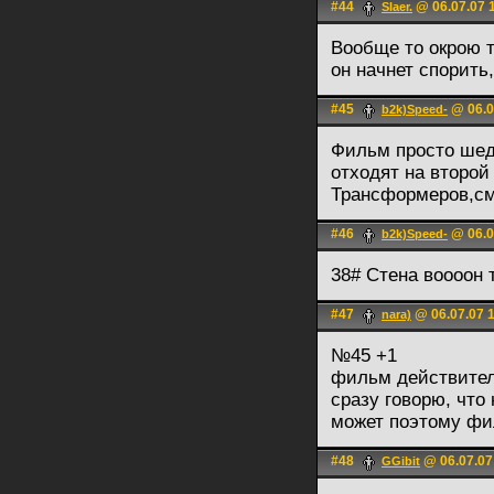
#44
@ 06.07.07 
Slaer.
Вообще то окрою т
он начнет спорить,
#45
@ 06.0
b2k)Speed-
Фильм просто шеде
отходят на второй
Трансформеров,смо
#46
@ 06.0
b2k)Speed-
38# Стена воооон
#47
@ 06.07.07 
nara)
№45 +1
фильм действител
сразу говорю, что
может поэтому фи
#48
@ 06.07.07
GGibit