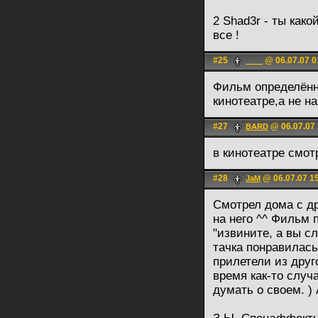
2 Shad3r - ты како
все !
#25
@ 06.07.07 0
____
Фильм определённ
кинотеатре,а не н
#27
@ 06.07.07 
BARD
в кинотеатре смо
#28
@ 06.07.07 1
JaM
Смотрел дома с др
на него ^^ Фильм 
"извините, а вы с
тачка понравилась
прилетели из друго
время как-то случ
думать о своем. ) 