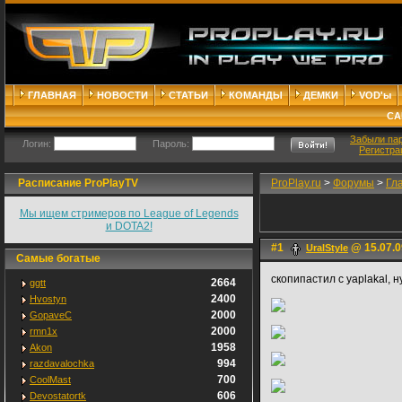
ГЛАВНАЯ
НОВОСТИ
СТАТЬИ
КОМАНДЫ
ДЕМКИ
VOD'ы
СА
Забыли па
Логин:
Пароль:
Регистра
Расписание ProPlayTV
ProPlay.ru
>
Форумы
>
Гл
Мы ищем стримеров по League of Legends
и DOTA2!
#1
@ 15.07.0
UralStyle
Самые богатые
скопипастил с yaplakal, н
2664
ggtt
2400
Hvostyn
2000
GopaveC
2000
rmn1x
1958
Akon
994
razdavalochka
700
CoolMast
606
Devostatortk