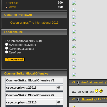
600
modify2h
400
Boevik
События ProPlay.ru
Сезон ставок The International 2015
Голосование
The Internaitonal 2015 был
Лучше предыдуших
Хуже предыдущих
Такой же
Counter-Strike: Global Offensive
Counter-Strike: Global Offensive #1
#2
@
dAnAteLo-moodq
csgo.proplay.ru:27016
0/
афтар копипаст
Counter-Strike: Global Offensive #2
#3
@ 15.07.0
SinneeeR
csgo.proplay.ru:27215
0/