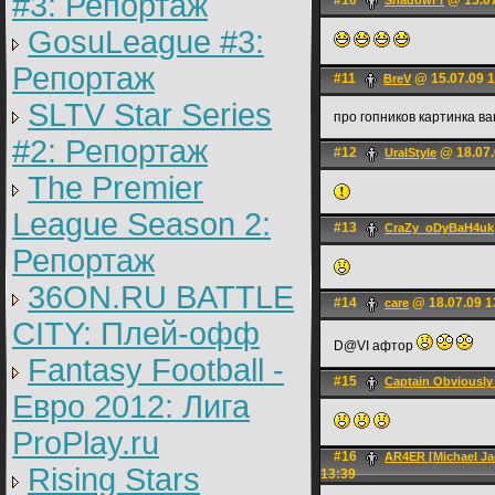
#3: Репортаж
#10
@ 15.07
ShadowFr
GosuLeague #3:
Репортаж
#11
@ 15.07.09 1
BreV
SLTV Star Series
про гопников картинка ва
#2: Репортаж
#12
@ 18.07.
UralStyle
The Premier
League Season 2:
#13
CraZy_oDyBaH4uk
Репортаж
36ON.RU BATTLE
#14
@ 18.07.09 1
care
CITY: Плей-офф
D@VI афтор
Fantasy Football -
#15
Captain Obviousl
Евро 2012: Лига
ProPlay.ru
#16
AR4ER [Michael Ja
Rising Stars
13:39