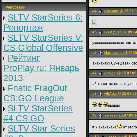
Репортажи
#4
@ 15.07.0
UralStyle
SLTV StarSeries 6:
Репортаж
#5
@ 15.07.09 1
BreV
SLTV StarSeries V:
ухахахахахахахах пацтал
CS Global Offensive
#6
@ 15
Max_rap_ium5
Рейтинг
ахахахахх Сук4 давай свою
ProPlay.ru: Январь
#7
@ 15.07.09
o m g 3
2013
#6 ты хотел сказать,днев
Fnatic FragOut
#8
@ 15.07.09
whAtka
CS:GO League
SLTV StarSeries
рыдаю
#9
@ 15.07.09 1
#4 CS:GO
зотка
SLTV Star Series
# 7 ахахахаха
от этог