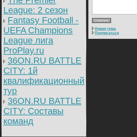
The Premier
League: 2 cезон
Fantasy Football -
UEFA Champions
Новая тема
Подписаться
League лига
ProPlay.ru
36ON.RU BATTLE
CITY: 1й
квалификационный
тур
36ON.RU BATTLE
CITY: Составы
команд