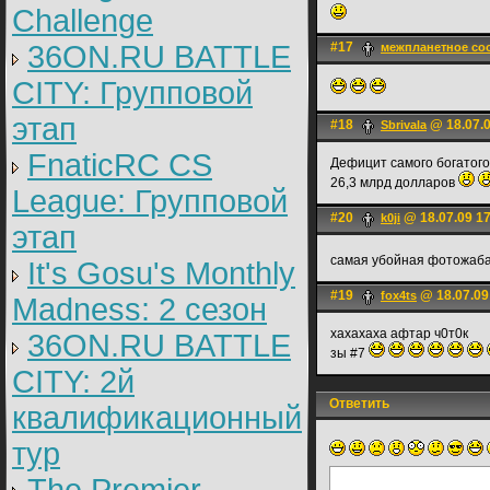
Challenge
36ON.RU BATTLE
#17
межпланетное со
CITY: Групповой
этап
#18
@ 18.07.0
Sbrivala
FnaticRC CS
Дефицит самого богатог
26,3 млрд долларов
League: Групповой
#20
@ 18.07.09 1
k0ji
этап
самая убойная фотожаба
It's Gosu's Monthly
#19
@ 18.07.09
fox4ts
Madness: 2 сезон
хахахаха афтар ч0т0к
36ON.RU BATTLE
зы #7
CITY: 2й
Ответить
квалификационный
тур