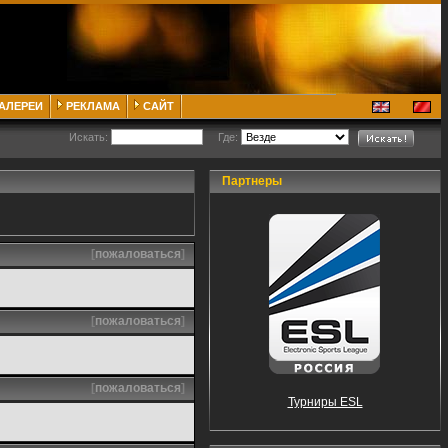
ГАЛЕРЕИ
РЕКЛАМА
САЙТ
Искать:
Где:
Партнеры
[
пожаловаться
]
[
пожаловаться
]
[
пожаловаться
]
Турниры ESL