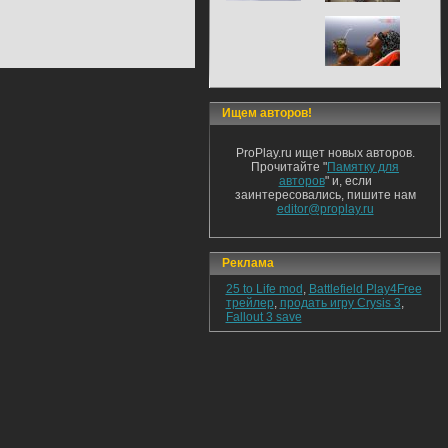
Ищем авторов!
ProPlay.ru ищет новых авторов.
Прочитайте "
Памятку для
авторов
" и, если
заинтересовались, пишите нам
editor@proplay.ru
Реклама
25 to Life mod
,
Battlefield Play4Free
трейлер
,
продать игру Crysis 3
,
Fallout 3 save