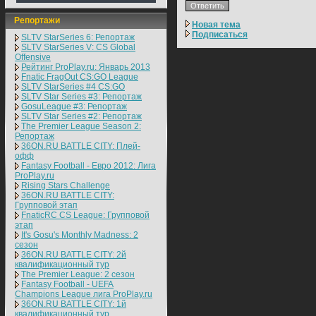
Репортажи
Новая тема
Подписаться
SLTV StarSeries 6: Репортаж
SLTV StarSeries V: CS Global
Offensive
Рейтинг ProPlay.ru: Январь 2013
Fnatic FragOut CS:GO League
SLTV StarSeries #4 CS:GO
SLTV Star Series #3: Репортаж
GosuLeague #3: Репортаж
SLTV Star Series #2: Репортаж
The Premier League Season 2:
Репортаж
36ON.RU BATTLE CITY: Плей-
офф
Fantasy Football - Евро 2012: Лига
ProPlay.ru
Rising Stars Challenge
36ON.RU BATTLE CITY:
Групповой этап
FnaticRC CS League: Групповой
этап
It's Gosu's Monthly Madness: 2
сезон
36ON.RU BATTLE CITY: 2й
квалификационный тур
The Premier League: 2 cезон
Fantasy Football - UEFA
Champions League лига ProPlay.ru
36ON.RU BATTLE CITY: 1й
квалификационный тур