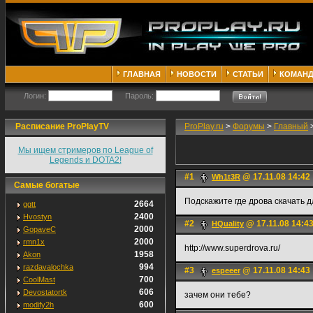
ГЛАВНАЯ
НОВОСТИ
СТАТЬИ
КОМАН
Логин:
Пароль:
Расписание ProPlayTV
ProPlay.ru
>
Форумы
>
Главный
Мы ищем стримеров по League of
Legends и DOTA2!
#1
@ 17.11.08 14:42
Wh1t3R
Самые богатые
Подскажите где дрова скачать дл
2664
ggtt
2400
Hvostyn
#2
@ 17.11.08 14:4
HQuality
2000
GopaveC
2000
rmn1x
http://www.superdrova.ru/
1958
Akon
994
razdavalochka
#3
@ 17.11.08 14:43
espeeer
700
CoolMast
606
Devostatortk
зачем они тебе?
600
modify2h