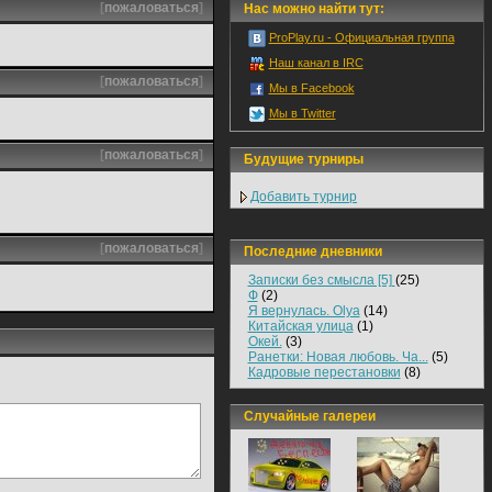
[
пожаловаться
]
Нас можно найти тут:
ProPlay.ru - Официальная группа
Наш канал в IRC
[
пожаловаться
]
Мы в Facebook
Мы в Twitter
[
пожаловаться
]
Будущие турниры
Добавить турнир
[
пожаловаться
]
Последние дневники
Записки без смысла [5]
(25)
Ф
(2)
Я вернулась. Olya
(14)
Китайская улица
(1)
Окей.
(3)
Ранетки: Новая любовь. Ча...
(5)
Кадровые перестановки
(8)
Случайные галереи