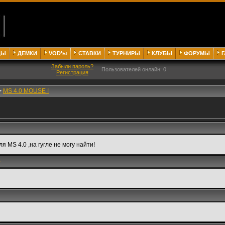
ДЫ
ДЕМКИ
VOD'ы
СТАВКИ
ТУРНИРЫ
КЛУБЫ
ФОРУМЫ
Забыли пароль?
Пользователей онлайн: 0
Регистрация
>
MS 4.0 MOUSE !
я MS 4.0 ,на гугле не могу найти!
3