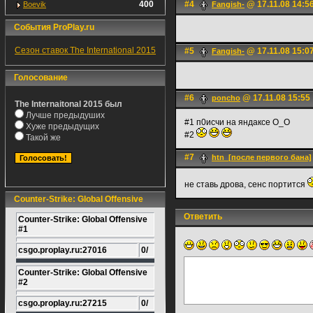
400
#4
@ 17.11.08 14:5
Boevik
Fangish-
События ProPlay.ru
Сезон ставок The International 2015
#5
@ 17.11.08 15:0
Fangish-
Голосование
#6
@ 17.11.08 15:55
poncho
The Internaitonal 2015 был
Лучше предыдуших
#1 п0исчи на яндаксе О_О
Хуже предыдущих
#2
Такой же
#7
htn_[после первого бана]
не ставь дрова, сенс портится
Counter-Strike: Global Offensive
Ответить
Counter-Strike: Global Offensive
#1
csgo.proplay.ru:27016
0/
Counter-Strike: Global Offensive
#2
csgo.proplay.ru:27215
0/