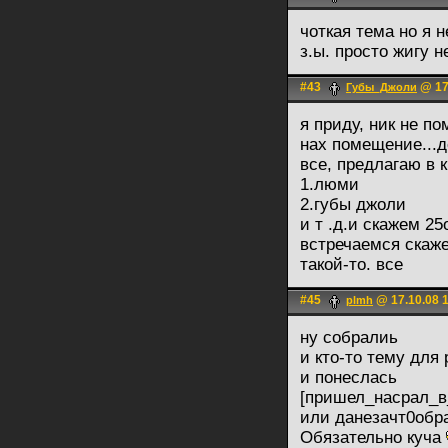
чоткая тема но я 
з.ы. просто жигу 
#43
@ 17
Губы_Джоли
я приду, ник не п
нах помещение...д
все, предлагаю в к
1.люми
2.губы джоли
и т .д.и скажем 25
встречаемся скаже
такой-то. все
#45
@ 17.10.08 
plmh
ну собралиь
и кто-то тему для 
и понеслась
[пришел_насрал_в
или данезачт0обр
Обязательно куча