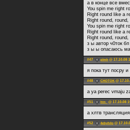
а в конце все вме
You spin me right r
Right round like a 
Right round, round,
You spin me right r
Right round like a 
Right round, round,
з ы автор ч0ток бп
з ы ы опасаюсь ма
#47
@ 17.10.08 
plmh
я пока тут посру 
#48
@ 17.10.
CHOTOK
a ya perec vmaju 
#51
@ 17.10.08 1
htn_
а хлтв трансляци
#52
@ 17.10.0
4ebyhilo