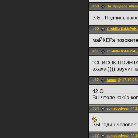
#58
На_Пределе_ч0тко
З.Ы. Подписываю
#60
УлЫбКа КэМеРоН 
маЙКЕРа позовите,
#61
УлЫбКа КэМеРоН 
"СПИСОК ПОИНТА 
ахаха )))) звучит 
#62
@ 17.10.08 
Aenor
42 О______________
Вы чтоле какбэ ко
#64
@ 17
somebodyeah
ЗЫ "один человек"
#67
@ 17
somebodyeah