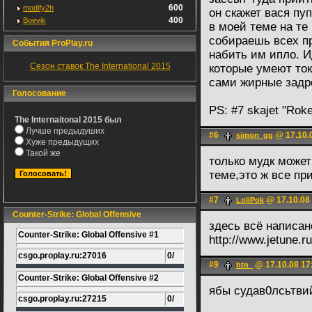
600
modify2h
он скажет вася пу
400
Boevik
в моей теме на те
собираешь всех п
События ProPlay.ru
набить им ипло. И
Сезон ставок The International 2015
которые умеют ток
сами жирные задро
Голосование
PS: #7 skajet "Roke
The Internaitonal 2015 был
Лучше предыдуших
#6
@ 17.10.
simon_gg
Хуже предыдущих
Такой же
только мудк может
теме,это ж все пр
#7
@ 17.10.08
LoliPok
Counter-Strike: Global Offensive
здесь всё написан
Counter-Strike: Global Offensive #1
http://www.jetune.r
csgo.proplay.ru:27016
0/
#9
@ 17.10.08 17
htn_
Counter-Strike: Global Offensive #2
ябы судав0лсьтви
csgo.proplay.ru:27215
0/