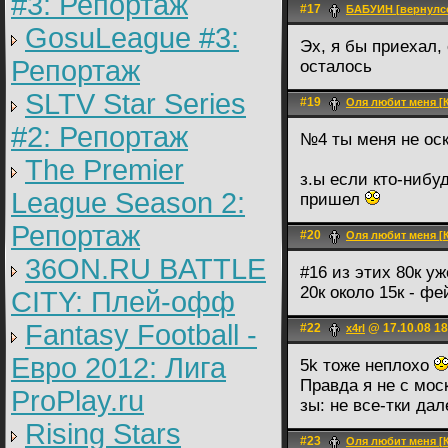
#3: Репортаж
#17
БАБУИН [вернулсо
GosuLeague #3:
Эх, я бы приехал,
Репортаж
осталось
SLTV Star Series
#19
Оля любит меня [
#2: Репортаж
№4 ты меня не ос
The Premier
з.ы если кто-нибу
League Season 2:
пришел
Репортаж
#20
Оля любит меня [
36ON.RU BATTLE
#16 из этих 80к у
20к около 15к - ф
CITY: Плей-офф
Fantasy Football -
#22
@ 17.10.08 18
x4rl
Евро 2012: Лига
5k тоже неплохо
Правда я не с мос
ProPlay.ru
зы: не все-тки да
Rising Stars
#23
Оля любит меня [