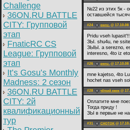
Challenge
№22 из этих 5к - о
36ON.RU BATTLE
оставшейся тысяч
CITY: Групповой
#24
@ 17.10.08 
pwnz.
этап
Pridu vseh lupasit'!
ЗЫ. shu4u, ne ssit
FnaticRC CS
ЗЫЫ. a serezno, esli
League: Групповой
interesno, 4to iz et
этап
#26
@ 17.10.08 
pwnz.
It's Gosu's Monthly
mne kajetso, 4to L
Madness: 2 сезон
hochet nas vseh sob
36ON.RU BATTLE
#28
@ 17.
ч0ткий ежек
CITY: 2й
Оплатите мне пое
Тогда приду !
квалификационный
ЗЫ в первые не н
тур
#31
@ 17.10.
CHOTOK