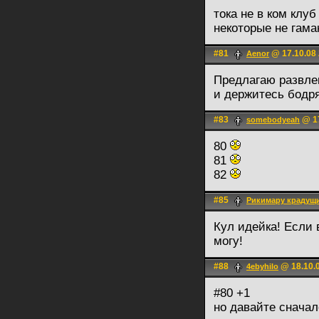
тока не в ком клу
некоторые не гам
#81
@ 17.10.08 
Aenor
Предлагаю развлек
и держитесь бодр
#83
@ 17
somebodyeah
80
81
82
#85
Рикимару крадущи
Кул идейка! Если 
могу!
#88
@ 18.10.0
4ebyhilo
#80 +1
но давайте снача