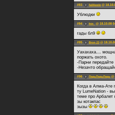
#93
@ 18.10.
failApple
Ублюдки
#94
@ 18.10.08 0
htn_
гады бл9
#95
@ 18.10.0
Bron 23
Уахахаха.... мощн
поржать охото.
-Парни передайте
-Незачто обращай
#96
@ 
ПядьПядьПядь
Когда в Алма-Ате 
ту LumeNation - в
теме про Арбалет ка
зы котакпас
зызы