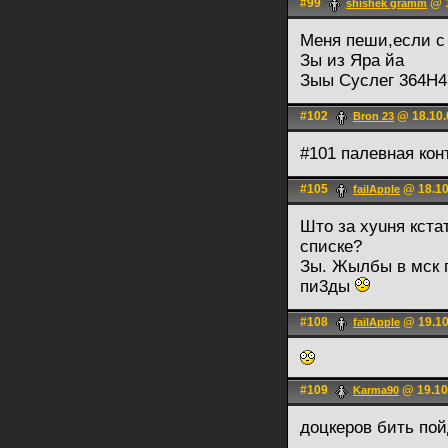
#99
@ 1
shishek gramm
Меня пеши,если с
Зы из Яра йа
Зыы Суслег 364Н4
#102
@ 18.10.
Bron 23
#101 палевная кон
#105
@ 18.10
failApple
Што за хуuня кста
списке?
Зы. Жылбы в мск 
пи3ды
#108
@ 19.10
failApple
#109
@ 19.10
Karma90
доцкеров бить пойд