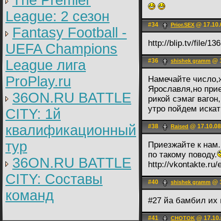
The Premier
League: 2 cезон
#34
@ 17.10.
Prior.SEX
Fantasy Football -
http://blip.tv/file/1
UEFA Champions
League лига
#36
@ 1
shishek gramm
ProPlay.ru
Намечайте число,
Ярославля,но прие
36ON.RU BATTLE
рикой сэмаг вагон
утро пойдем искат
CITY: 1й
квалификационный
#38
@ 17.10.08
Raised
тур
Приезжайте к нам.
по такому поводу.
36ON.RU BATTLE
http://vkontakte.r
CITY: Составы
#40
@ 1
shishek gramm
команд
#27 йа бамбил их 
#41
@ 17.10.
CHOTOK