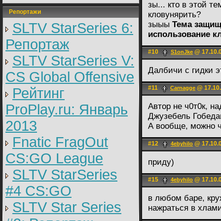
зы... кто в этой т
Репортажи
кловунярить?
зыыы
Тема защищ
SLTV StarSeries 6:
использование кл
Репортаж
#10
@ 17.10.0
S1onJke
SLTV StarSeries V:
Далбичи с гидки э
CS Global Offensive
#11
@ 17.10.
Carnagge
Рейтинг
ProPlay.ru: Январь
Автор не ч0т0к, н
Джузебель Гобедан
2013
А вообще, можно ч
Fnatic FragOut
#12
@ 17.10.0
4ebyhilo
CS:GO League
приду)
SLTV StarSeries
#15
@ 17.10.0
4ebyhilo
#4 CS:GO
в любом баре, кру
SLTV Star Series
нажраться в хлами