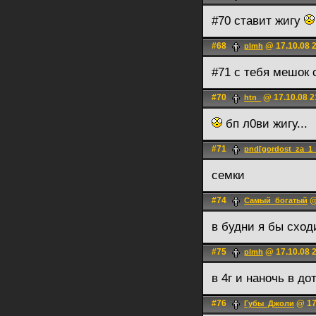
#70 ставит жигу
#68
@ 17.10.08 
plmh
#71 с тебя мешок
#70
@ 17.10.08 2
htn_
бп л0ви жигу...
#71
pnd[gordost_za_1
семки
#74
@
Самый_богатый
в будни я бы сход
#75
@ 17.10.08 
plmh
в 4г и наночь в д
#76
@ 17
Губы_Джоли