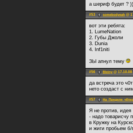
а шериф будет ? ))
#53
@ 17
somebodyeah
вот эти ребята:
1. LumeNation
2. Губы Джоли
3. Dunia
4. Inf1niti
ЗЫ апнул тему
#56
@ 17.10.08 
Bleiny
да встреча это ч0
нето создаст с ни
#57
На_Пределе_ч0тко
Я не против, идея
- надо товарисчу п
в Кружку на Курск
и жиги пробьем б/