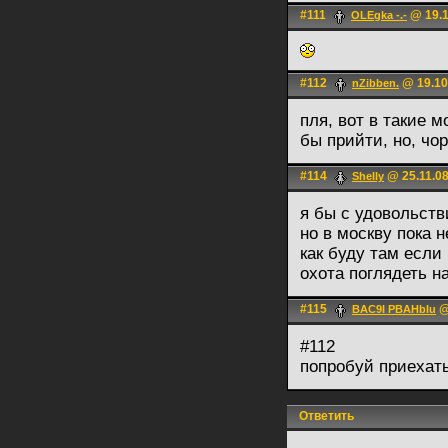
#111
@ 19.1
OLEgka -.-
#112
@ 19.10
nZibben.
пля, вот в такие 
бы прийти, но, чор
#114
@ 25.11.08
Shelly
я бы с удовольст
но в москву пока 
как буду там если
охота поглядеть н
#115
@
BAC9I PBAHbIu
#112
попробуй приехать
Ответить