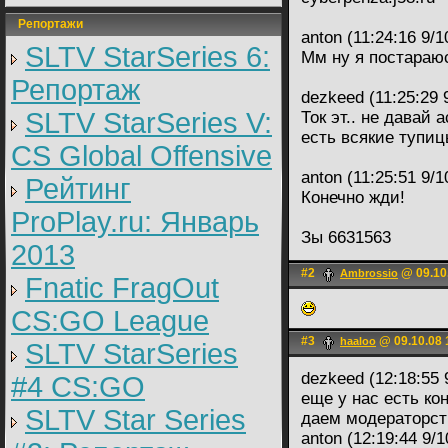
Репортажи
anton (11:24:16 9/1
SLTV StarSeries 6:
Мм ну я постараю
Репортаж
dezkeed (11:25:29 
SLTV StarSeries V:
Ток эт.. не давай 
есть всякие тупиц
CS Global Offensive
anton (11:25:51 9/1
Рейтинг
Конечно жди!
ProPlay.ru: Январь
Зы 6631563
2013
#2
@ 09.10
Ambrossio
Fnatic FragOut
CS:GO League
#3
@ 09.10.08 
haaloo
SLTV StarSeries
dezkeed (12:18:55 
#4 CS:GO
еще у нас есть ко
SLTV Star Series
даем модераторст
anton (12:19:44 9/1