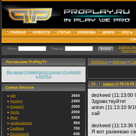
ГЛАВНАЯ
НОВОСТИ
СТАТЬИ
КОМАНДЫ
ДЕМКИ
VOD'ы
СА
Забыли па
Логин:
Пароль:
Регистра
Расписание ProPlayTV
ProPlay.ru
>
Форумы
>
Гл
Мы ищем стримеров по League of Legends
и DOTA2!
#1
@ 09.10.08 
haaloo
Самые богатые
dezkeed (11:13:00 
2664
ggtt
Здравствуйте!
2400
Hvostyn
2000
anton (11:13:10 9/1
GopaveC
2000
rmn1x
хай
1958
Akon
994
razdavalochka
dezkeed (11:13:36 
700
CoolMast
Я вот развиваю с
606
Devostatortk