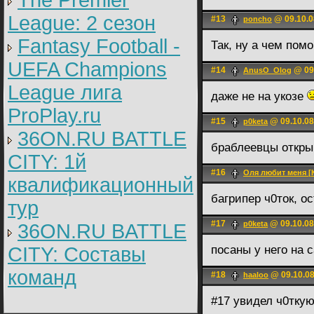
The Premier
League: 2 cезон
#13
@ 09.10.0
poncho
Fantasy Football -
Так, ну а чем помо
UEFA Champions
#14
@ 09.
AnusO_Olog
League лига
даже не на укозе
ProPlay.ru
#15
@ 09.10.08
p0keta
36ON.RU BATTLE
браблеевцы откр
CITY: 1й
#16
Оля любит меня [
квалификационный
багрипер ч0ток, о
тур
#17
@ 09.10.08
p0keta
36ON.RU BATTLE
CITY: Составы
посаны у него на с
команд
#18
@ 09.10.08
haaloo
#17 увидел ч0тку