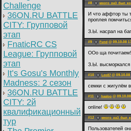
Challenge
#8
много_ра3_был_ко
36ON.RU BATTLE
И что аффтор ты т
проплея помчитьс
CITY: Групповой
З.Ы. насрал на б
этап
FnaticRC CS
#9
@ 09.10.08 1
Fund
League: Групповой
ООо ща почитаем
этап
З.Ы. высморкался
It's Gosu's Monthly
#10
@ 09.10.08
Leo87
Madness: 2 сезон
семки с жигулём 
36ON.RU BATTLE
#11
@ 09.10.08
haaloo
CITY: 2й
online!
квалификационный
#12
много_ра3_был_к
тур
Пользователей он