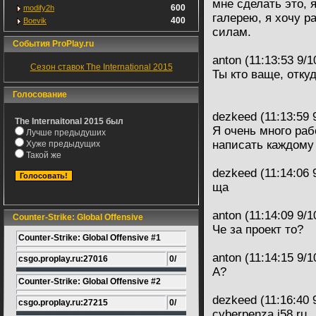
мне сделать это, 
600
modify2h
галерею, я хочу р
400
Boevik
силам.
События ProPlay.ru
anton (11:13:53 9/1
Сезон ставок The International 2015
Ты кто ваще, отку
Голосование
dezkeed (11:13:59 
The Internaitonal 2015 был
Я очень много ра
Лучше предыдуших
написать каждому
Хуже предыдущих
Такой же
dezkeed (11:14:06 
ща
anton (11:14:09 9/1
Counter-Strike: Global Offensive
Че за проект то?
Counter-Strike: Global Offensive #1
anton (11:14:15 9/1
csgo.proplay.ru:27016
0/
А?
Counter-Strike: Global Offensive #2
dezkeed (11:16:40 
csgo.proplay.ru:27215
0/
cyberpenza.j58.ru