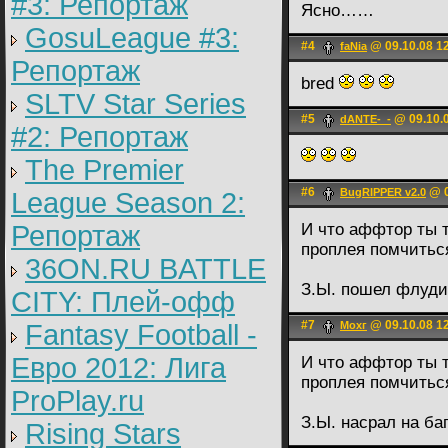
#3: Репортаж
Ясно……
GosuLeague #3:
#4
@ 09.10.08 1
faNia
Репортаж
bred
SLTV Star Series
#5
@ 09.10.0
dANTE-_-
#2: Репортаж
The Premier
#6
@ 0
BugRIPPER v2.0
League Season 2:
Репортаж
И что аффтор ты т
проплея помчитьс
36ON.RU BATTLE
З.Ы. пошел флуди
CITY: Плей-офф
#7
@ 09.10.08 1
Fantasy Football -
Мохг
Евро 2012: Лига
И что аффтор ты т
проплея помчитьс
ProPlay.ru
З.Ы. насрал на ба
Rising Stars