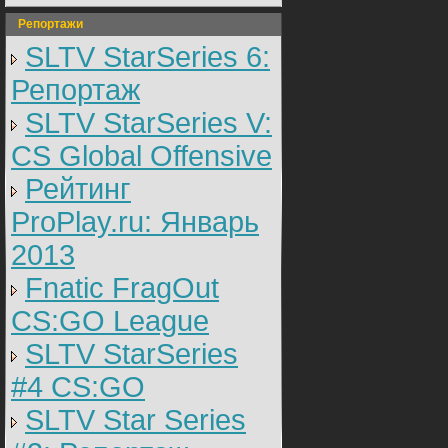
Репортажи
SLTV StarSeries 6:
Репортаж
SLTV StarSeries V:
CS Global Offensive
Рейтинг
ProPlay.ru: Январь
2013
Fnatic FragOut
CS:GO League
SLTV StarSeries
#4 CS:GO
SLTV Star Series