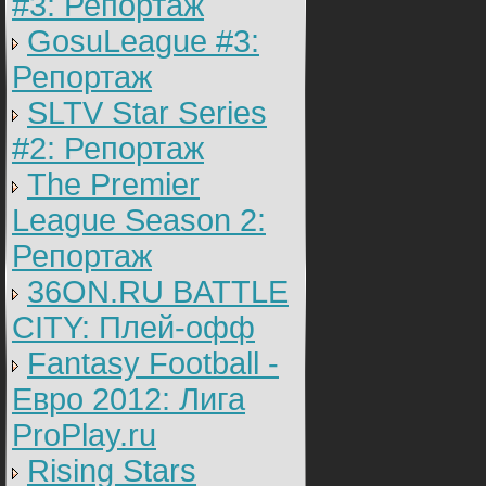
#3: Репортаж
GosuLeague #3:
Репортаж
SLTV Star Series
#2: Репортаж
The Premier
League Season 2:
Репортаж
36ON.RU BATTLE
CITY: Плей-офф
Fantasy Football -
Евро 2012: Лига
ProPlay.ru
Rising Stars