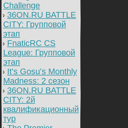
Challenge
36ON.RU BATTLE
CITY: Групповой
этап
FnaticRC CS
League: Групповой
этап
It's Gosu's Monthly
Madness: 2 сезон
36ON.RU BATTLE
CITY: 2й
квалификационный
тур