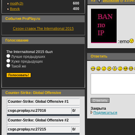
#5
@ 23.06.
pechkin86
600
modify2h
400
Boevik
События ProPlay.ru
Сезон ставок The International 2015
Голосование
:emo
The Internaitonal 2015 был
Ответить
Лучше предыдуших
Хуже предыдущих
Такой же
Counter-Strike: Global Offensive
Counter-Strike: Global Offensive #1
Закрыта
csgo.proplay.ru:27016
0/
Подписаться
Counter-Strike: Global Offensive #2
csgo.proplay.ru:27215
0/