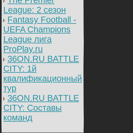
The Premier
League: 2 cезон
Fantasy Football -
UEFA Champions
League лига
ProPlay.ru
36ON.RU BATTLE
CITY: 1й
квалификационный
тур
36ON.RU BATTLE
CITY: Составы
команд