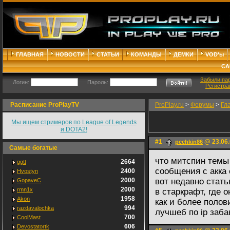
ГЛАВНАЯ
НОВОСТИ
СТАТЬИ
КОМАНДЫ
ДЕМКИ
VOD'ы
СА
Забыли па
Логин:
Пароль:
Регистра
Расписание ProPlayTV
ProPlay.ru
>
Форумы
>
Гл
Мы ищем стримеров по League of Legends
и DOTA2!
#1
@ 23.06.
pechkin86
Самые богатые
что митспин темы
2664
ggtt
сообщения с акка
2400
Hvostyn
2000
вот недавно стать
GopaveC
2000
rmn1x
в старкрафт, где о
1958
Akon
как и более полов
994
razdavalochka
лучшеб по ip заб
700
CoolMast
606
Devostatortk