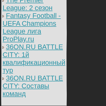
The Premier
League: 2 cезон
Fantasy Football -
UEFA Champions
League лига
ProPlay.ru
36ON.RU BATTLE
CITY: 1й
квалификационный
тур
36ON.RU BATTLE
CITY: Составы
команд