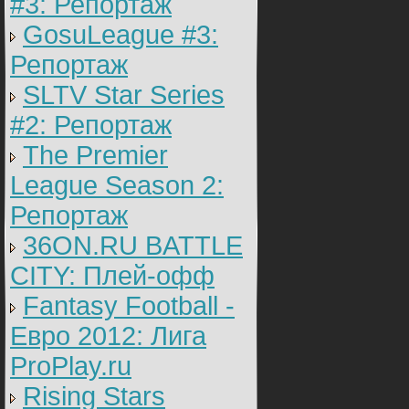
#3: Репортаж
GosuLeague #3:
Репортаж
SLTV Star Series
#2: Репортаж
The Premier
League Season 2:
Репортаж
36ON.RU BATTLE
CITY: Плей-офф
Fantasy Football -
Евро 2012: Лига
ProPlay.ru
Rising Stars