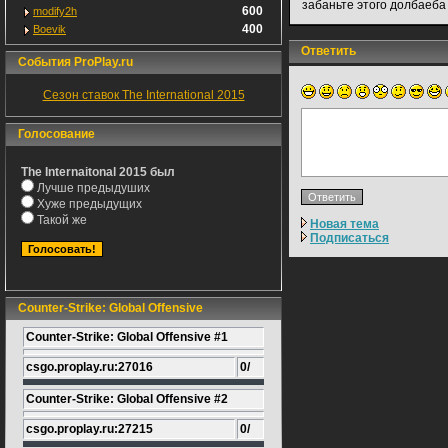
забаньте этого долбаеб
600
modify2h
400
Boevik
Ответить
События ProPlay.ru
Сезон ставок The International 2015
Голосование
The Internaitonal 2015 был
Лучше предыдуших
Хуже предыдущих
Такой же
Новая тема
Подписаться
Counter-Strike: Global Offensive
Counter-Strike: Global Offensive #1
csgo.proplay.ru:27016
0/
Counter-Strike: Global Offensive #2
csgo.proplay.ru:27215
0/