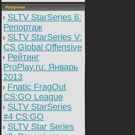
Репортажи
SLTV StarSeries 6:
Репортаж
SLTV StarSeries V:
CS Global Offensive
Рейтинг
ProPlay.ru: Январь
2013
Fnatic FragOut
CS:GO League
SLTV StarSeries
#4 CS:GO
SLTV Star Series