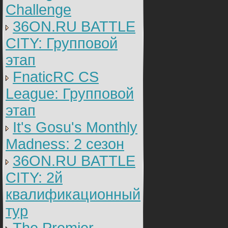
Challenge
36ON.RU BATTLE
CITY: Групповой
этап
FnaticRC CS
League: Групповой
этап
It's Gosu's Monthly
Madness: 2 сезон
36ON.RU BATTLE
CITY: 2й
квалификационный
тур