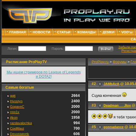
ГЛАВНАЯ
НОВОСТИ
СТАТЬИ
КОМАНДЫ
ДЕМКИ
VOD'ы
СА
Забыли па
Логин:
Пароль:
Регистра
Расписание ProPlayTV
ProPlay.ru
>
Форумы
>
Гл
Мы ищем стримеров по League of Legends
и DOTA2!
#2
@ 10.05.
JAMbAzA
Самые богатые
2664
Сцука конченная
ggtt
2400
Hvostyn
#3
@ 
Deadman___JIox
2000
GopaveC
2000
rmn1x
я тебя трахн
1958
Akon
994
razdavalochka
#5
@ 10.0
gonnadance
700
CoolMast
606
Devostatortk