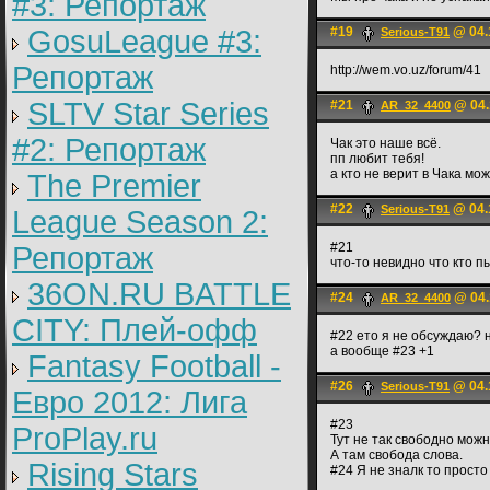
#3: Репортаж
GosuLeague #3:
#19
@ 04.
Serious-T91
Репортаж
http://wem.vo.uz/forum/41
SLTV Star Series
#21
@ 04.
AR_32_4400
#2: Репортаж
Чак это наше всё.
пп любит тебя!
а кто не верит в Чака мож
The Premier
#22
@ 04.
Serious-T91
League Season 2:
#21
Репортаж
что-то невидно что кто п
36ON.RU BATTLE
#24
@ 04.
AR_32_4400
CITY: Плей-офф
#22 ето я не обсуждаю? на
а вообще #23 +1
Fantasy Football -
#26
@ 04.
Serious-T91
Евро 2012: Лига
#23
ProPlay.ru
Тут не так свободно можн
А там свобода слова.
Rising Stars
#24 Я не зналк то просто