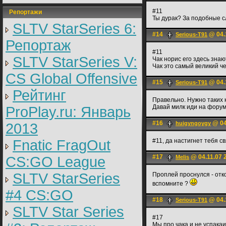
#11
Репортажи
Ты дурак? За подобные с
SLTV StarSeries 6:
#14
@ 04.
Serious-T91
Репортаж
#11
SLTV StarSeries V:
Чак норис его здесь знают 
Чак это самый великий ч
CS Global Offensive
#15
@ 04.
Serious-T91
Рейтинг
Правельно. Нужно таких к
Давай милк иди на форум 
ProPlay.ru: Январь
#16
@ 04
huigyngoygy
2013
Fnatic FragOut
#11, да настигнет тебя с
#17
@ 04.11.07 
CS:GO League
Melis
SLTV StarSeries
Проплей проснулся - отк
вспомните ?
#4 CS:GO
#18
@ 04.
Serious-T91
SLTV Star Series
#17
Мы про чака и не успака