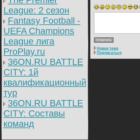
The Premier
League: 2 cезон
Fantasy Football -
UEFA Champions
League лига
Новая тема
ProPlay.ru
Подписаться
36ON.RU BATTLE
CITY: 1й
квалификационный
тур
36ON.RU BATTLE
CITY: Составы
команд