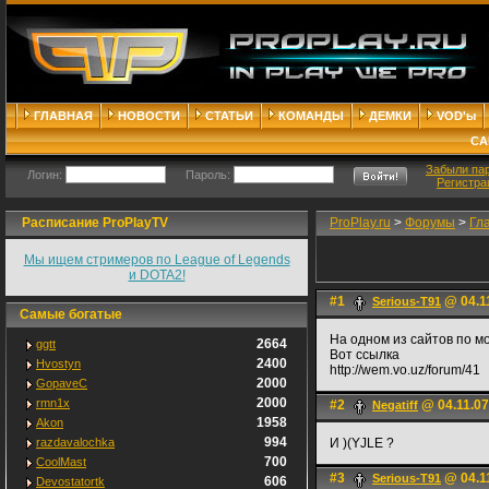
ГЛАВНАЯ
НОВОСТИ
СТАТЬИ
КОМАНДЫ
ДЕМКИ
VOD'ы
СА
Забыли па
Логин:
Пароль:
Регистра
Расписание ProPlayTV
ProPlay.ru
>
Форумы
>
Гл
Мы ищем стримеров по League of Legends
и DOTA2!
#1
@ 04.11
Serious-T91
Самые богатые
На одном из сайтов по м
2664
ggtt
Вот ссылка
2400
Hvostyn
http://wem.vo.uz/forum/41
2000
GopaveC
2000
rmn1x
#2
@ 04.11.07
Negatiff
1958
Akon
994
razdavalochka
И )(YJLE ?
700
CoolMast
#3
@ 04.11
Serious-T91
606
Devostatortk