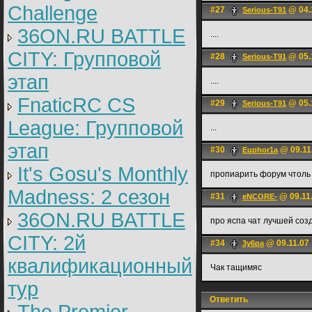
Challenge
#27
@ 04.
Serious-T91
36ON.RU BATTLE
....
CITY: Групповой
#28
@ 05.
Serious-T91
этап
....
FnaticRC CS
#29
@ 05.
Serious-T91
League: Групповой
...
этап
#30
@ 09.11
Euphor1a
It's Gosu's Monthly
пропиарить форум чтоль 
Madness: 2 сезон
#31
@ 09.11.
eNCORE-
36ON.RU BATTLE
про яспа чат лучшей соз
CITY: 2й
#34
@ 09.11.07 
3y6pa
квалификационный
Чак тащимяс
тур
Ответить