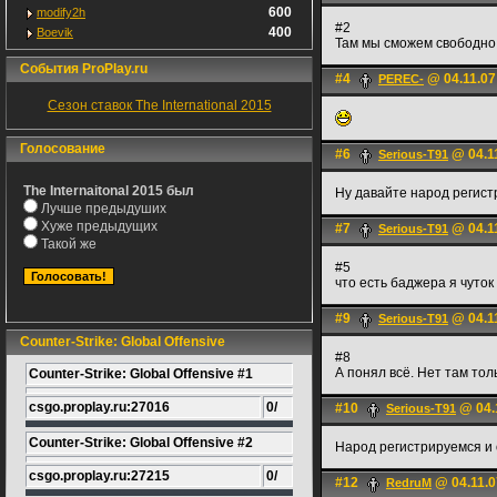
600
modify2h
#2
400
Boevik
Там мы сможем свободно 
События ProPlay.ru
#4
@ 04.11.07
PEREC-
Сезон ставок The International 2015
Голосование
#6
@ 04.11
Serious-T91
The Internaitonal 2015 был
Ну давайте народ регист
Лучше предыдуших
Хуже предыдущих
#7
@ 04.11
Serious-T91
Такой же
#5
что есть баджера я чуто
#9
@ 04.11
Serious-T91
Counter-Strike: Global Offensive
#8
А понял всё. Нет там тол
Counter-Strike: Global Offensive #1
csgo.proplay.ru:27016
0/
#10
@ 04.
Serious-T91
Counter-Strike: Global Offensive #2
Народ регистрируемся и
csgo.proplay.ru:27215
0/
#12
@ 04.11.0
RedruM